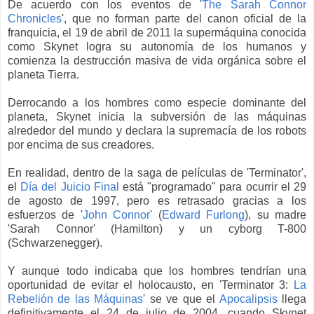
De acuerdo con los eventos de '
The Sarah Connor
Chronicles
', que no forman parte del canon oficial de la
franquicia, el 19 de abril de 2011 la supermáquina conocida
como Skynet logra su autonomía de los humanos y
comienza la destrucción masiva de vida orgánica sobre el
planeta Tierra.
Derrocando a los hombres como especie dominante del
planeta, Skynet inicia la subversión de las máquinas
alrededor del mundo y declara la supremacía de los robots
por encima de sus creadores.
En realidad, dentro de la saga de películas de 'Terminator',
el
Día del Juicio Final
está "programado" para ocurrir el 29
de agosto de 1997, pero es retrasado gracias a los
esfuerzos de '
John Connor
' (
Edward Furlong
), su madre
'Sarah Connor' (Hamilton) y un cyborg T-800
(Schwarzenegger).
Y aunque todo indicaba que los hombres tendrían una
oportunidad de evitar el holocausto, en 'Terminator 3:
La
Rebelión de las Máquinas
' se ve que el
Apocalipsis
llega
definitivamente el 24 de julio de 2004, cuando Skynet