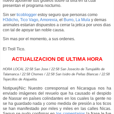
nuevo aposente sus gluteos sobre la silla en la cual
presentan el programa nocturno.
Sin ser
ticoblogger
estoy seguro que personas como
H3dicho
,
Tico Vago
,
Amorexia
, el
Burro
,
La Mula
y demas
animales estarian dispuestos a cerrar la jetica por unos dias
con tal de apoyar tan noble causa.
Sin mas por el momento, a sus ordenes.
El Troll Tico.
ACTUALIZACION DE ULTIMA HORA
HORA LOCAL 22:58 San Jose / 22:58 San Josecito de Turrujalillo de
Talamanca / 22:58 Chomes / 22:58 San Isidro de Peñas Blancas / 22:58
Tejarcillos de Alajuelita.
Notipuej/Nic: Nuestro corresponsal en Nicaragua nos ha
enviado imágenes del revuelo que ha causado el despido
de Nassar en países colindantes en los cuales la gente no
se ha guardado nada y como medida de presión a los ticos
se han manifestado por miles y miles en las calles Nicas.
Segun se pudo confirmar en
los comentarios
la frase le fue