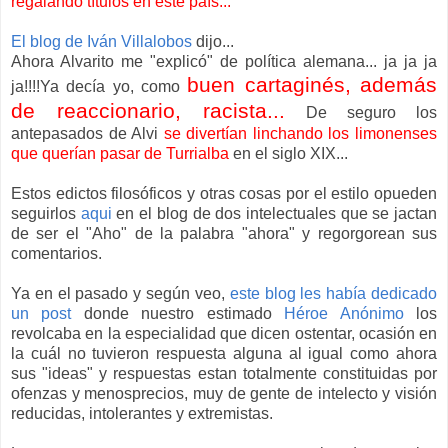
regalando títulos en este país...
El blog de Iván Villalobos
dijo...
Ahora Alvarito me "explicó" de política alemana... ja ja ja
buen cartaginés, además
ja!!!!Ya decía yo, como
de reaccionario, racista...
De seguro los
antepasados de Alvi
se
divertían linchando los limonenses
que querían pasar de Turrialba
en el siglo XIX...
Estos edictos filosóficos y otras cosas por el estilo opueden
seguirlos
aqui
en el blog de dos intelectuales que se jactan
de ser el "Aho" de la palabra "ahora" y regorgorean sus
comentarios.
Ya en el pasado y según veo,
este blog les había dedicado
un post
donde nuestro estimado
Héroe Anónimo
los
revolcaba en la especialidad que dicen ostentar, ocasión en
la cuál no tuvieron respuesta alguna al igual como ahora
sus "ideas" y respuestas estan totalmente constituidas por
ofenzas y menosprecios, muy de gente de intelecto y visión
reducidas, intolerantes y extremistas.