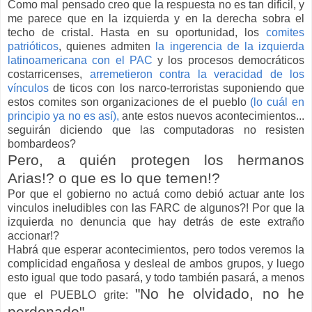
Como mal pensado creo que la respuesta no es tan dificil, y
me parece que en la izquierda y en la derecha sobra el
techo de cristal. Hasta en su oportunidad, los
comites
patrióticos
, quienes admiten
la ingerencia de la izquierda
latinoamericana con el PAC
y los procesos democráticos
costarricenses,
arremetieron contra la veracidad de los
vínculos
de ticos con los narco-terroristas suponiendo que
estos comites son organizaciones de el pueblo
(lo cuál en
principio ya no es así),
ante estos nuevos acontecimientos...
seguirán diciendo que las computadoras no resisten
bombardeos?
Pero, a quién protegen los hermanos
Arias!? o que es lo que temen!?
Por que el gobierno no actuá como debió actuar ante los
vinculos ineludibles con las FARC de algunos?! Por que la
izquierda no denuncia que hay detrás de este extraño
accionar!?
Habrá que esperar acontecimientos, pero todos veremos la
complicidad engañosa y desleal de ambos grupos, y luego
esto igual que todo pasará, y todo también pasará, a menos
"No he olvidado, no he
que el PUEBLO grite:
perdonado"