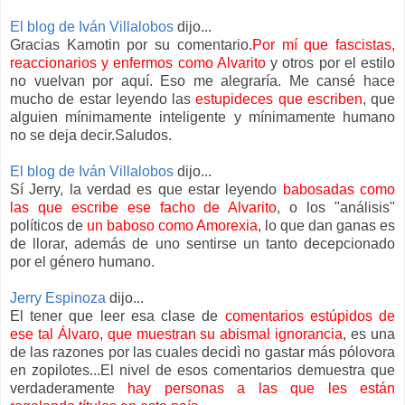
El blog de Iván Villalobos
dijo...
Gracias Kamotin por su comentario.
Por mí que fascistas,
reaccionarios y enfermos como Alvarito
y otros por el estilo
no vuelvan por aquí. Eso me alegraría. Me cansé hace
mucho de estar leyendo las
estupideces que escriben
, que
alguien mínimamente inteligente y mínimamente humano
no se deja decir.Saludos.
El blog de Iván Villalobos
dijo...
Sí Jerry, la verdad es que estar leyendo
babosadas como
las que escribe ese facho de Alvarito
, o los "análisis"
políticos de
un baboso como Amorexia
, lo que dan ganas es
de llorar, además de uno sentirse un tanto decepcionado
por el género humano.
Jerry Espinoza
dijo...
El tener que leer esa clase de
comentarios estúpidos de
ese tal Álvaro, que muestran su abismal ignorancia
, es una
de las razones por las cuales decidì no gastar más pólovora
en zopilotes...El nivel de esos comentarios demuestra que
verdaderamente
hay personas a las que les están