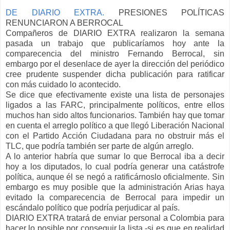
DE DIARIO EXTRA.
PRESIONES POLÍTICAS
RENUNCIARON A BERROCAL
Compañeros de DIARIO EXTRA realizaron la semana
pasada un trabajo que publicaríamos hoy ante la
comparecencia del ministro Fernando Berrocal, sin
embargo por el desenlace de ayer la dirección del periódico
cree prudente suspender dicha publicación para ratificar
con más cuidado lo acontecido.
Se dice que efectivamente existe una lista de personajes
ligados a las FARC, principalmente políticos, entre ellos
muchos han sido altos funcionarios. También hay que tomar
en cuenta el arreglo político a que llegó Liberación Nacional
con el Partido Acción Ciudadana para no obstruir más el
TLC, que podría también ser parte de algún arreglo.
A lo anterior habría que sumar lo que Berrocal iba a decir
hoy a los diputados, lo cual podría generar una catástrofe
política, aunque él se negó a ratificárnoslo oficialmente. Sin
embargo es muy posible que la administración Arias haya
evitado la comparecencia de Berrocal para impedir un
escándalo político que podría perjudicar al país.
DIARIO EXTRA tratará de enviar personal a Colombia para
hacer lo posible por conseguir la lista -si es que en realidad