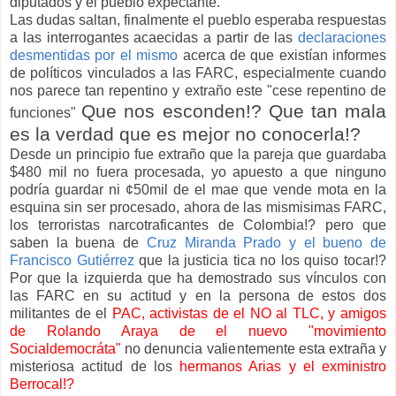
diputados y el pueblo expectante.
Las dudas saltan, finalmente el pueblo esperaba respuestas
a las interrogantes acaecidas a partir de las
declaraciones
desmentidas por el mismo
acerca de que existían informes
de políticos vinculados a las FARC, especialmente cuando
nos parece tan repentino y extraño este "cese repentino de
Que nos esconden!? Que tan mala
funciones"
es la verdad que es mejor no conocerla!?
Desde un principio fue extraño que la pareja que guardaba
$480 mil no fuera procesada, yo apuesto a que ninguno
podría guardar ni ¢50mil de el mae que vende mota en la
esquina sin ser procesado, ahora de las mismisimas FARC,
los terroristas narcotraficantes de Colombia!? pero que
saben la buena de
Cruz Miranda Prado y el bueno de
Francisco Gutiérrez
que la justicia tica no los quiso tocar!?
Por que la izquierda que ha demostrado sus vínculos con
las FARC en su actitud y en la persona de estos dos
militantes de el
PAC, activistas de el NO al TLC, y amigos
de Rolando Araya de el nuevo "movimiento
Socialdemocráta"
no denuncia valientemente esta extraña y
misteriosa actitud de los
hermanos Arias y el exministro
Berrocal!?