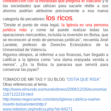
contradicción con la moralidad que pregona el Vaticano
y si
las sociedades que utilizan para sacarle rédito a sus
ahorros podrían atribuirse precisamente a esa nueva
los ricos
categoría de pecadores:
.
"Desde el punto de vista legal,
la Iglesia es una persona
jurídica más
y como tal puede realizar todas las
operaciones mercantiles, incluida la inversión en Bolsa, que
se reconocen al resto de personas jurídicas", recuerda José
Landete, profesor de Derecho Eclesiástico de la
Universidad de Valencia.
Algunos obispos, al referirse a sus finanzas, han llegado a
calificar a la Iglesia como "una dama enjoyada venida a
menos". ¿Es la Bolsa la panacea que servirá para
conservar las joyas?
TOMADO DE MR TAS Y SU BLOG "
OSTIA QUE RISA
"
Otras referencias al tema.
http://www.elmundo.es/mundodinero/2006/12/26/economia/
1167122219.html
http://www.negociame.com/story/iglesia-catolica-vuelve-
invertir-bolsa/votershttp://
www.rebelion.org/noticia.php?id=64271