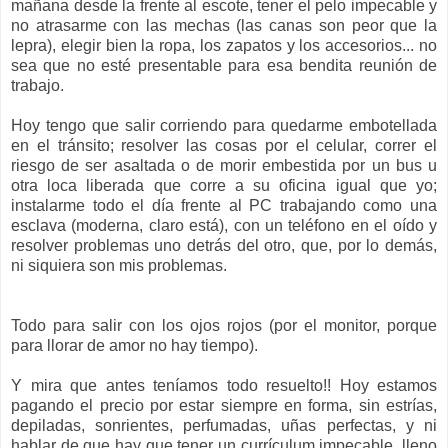
mañana desde la frente al escote, tener el pelo impecable y
no atrasarme con las mechas (las canas son peor que la
lepra), elegir bien la ropa, los zapatos y los accesorios... no
sea que no esté presentable para esa bendita reunión de
trabajo.
Hoy tengo que salir corriendo para quedarme embotellada
en el tránsito; resolver las cosas por el celular, correr el
riesgo de ser asaltada o de morir embestida por un bus u
otra loca liberada que corre a su oficina igual que yo;
instalarme todo el día frente al PC trabajando como una
esclava (moderna, claro está), con un teléfono en el oído y
resolver problemas uno detrás del otro, que, por lo demás,
ni siquiera son mis problemas.
Todo para salir con los ojos rojos (por el monitor, porque
para llorar de amor no hay tiempo).
Y mira que antes teníamos todo resuelto!! Hoy estamos
pagando el precio por estar siempre en forma, sin estrías,
depiladas, sonrientes, perfumadas, uñas perfectas, y ni
hablar de que hay que tener un currículum impecable, lleno