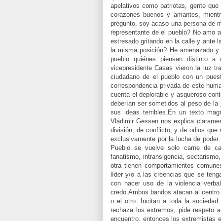
apelativos como patriotas, gente que
corazones buenos y amantes, mientr
pregunto, soy acaso una persona de ma
representante de el pueblo? No amo 
estresado gritando en la calle y ante 
la misma posición? He amenazado y 
pueblo quiénes piensan distinto 
vicepresidente Casas vieron la luz tr
ciudadano de el pueblo con un puest
correspondencia privada de este huma
cuenta el deplorable y asqueroso cont
deberían ser sometidos al peso de la 
sus ideas terribles.En un texto magn
Vladimir Gessen nos explica clarament
división, de conflicto, y de odios que
exclusivamente por la lucha de poder t
Pueblo se vuelve solo carne de ca
fanatismo, intransigencia, sectarismo
otra tienen comportamientos comunes
líder y/o a las creencias que se ten
con hacer uso de la violencia verbal
credo.Ambos bandos atacan al centro. 
o el otro. Incitan a toda la sociedad
rechaza los extremos, pide respeto a
encuentro, entonces los extremistas e