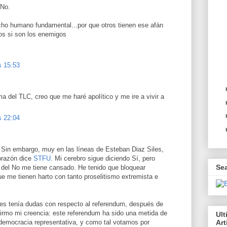
 No.
cho humano fundamental...por que otros tienen ese afán
os si son los enemigos
s 15:53
ma del TLC, creo que me haré apolítico y me ire a vivir a
s 22:04
Sin embargo, muy en las líneas de Esteban Diaz Siles,
orazón dice
STFU
. Mi cerebro sigue diciendo Sí, pero
Se
os del No me tiene cansado. He tenido que bloquear
e me tienen harto con tanto proselitismo extremista e
tes tenía dudas con respecto al referendum, después de
firmo mi creencia: este referendum ha sido una metida de
Ul
democracia representativa, y como tal votamos por
Art