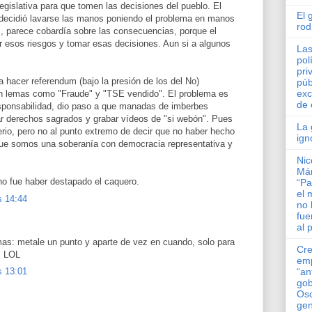
egislativa para que tomen las decisiones del pueblo. El
El 
, decidió lavarse las manos poniendo el problema en manos
rod
s, parece cobardía sobre las consecuencias, porque el
r esos riesgos y tomar esas decisiones. Aun si a algunos
Las
pol
pri
a hacer referendum (bajo la presión de los del No)
púb
exc
n lemas como "Fraude" y "TSE vendido". El problema es
de 
responsabilidad, dio paso a que manadas de imberbes
etar derechos sagrados y grabar vídeos de "si webón". Pues
La 
iterio, pero no al punto extremo de decir que no haber hecho
ign
que somos una soberanía con democracia representativa y
Nic
Má
rno fue haber destapado el caquero.
“Pa
el 
s 14:44
no 
fue
al 
mas: metale un punto y aparte de vez en cuando, solo para
Cre
r. LOL
em
s 13:01
“an
gob
Osc
gen