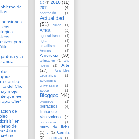
2010
(11)
2.0
(2)
gobierno de
2011
(4)
illas
aberración
(1)
Actualidad
 pensiones
(51)
Adios.
(1)
íticas,
África
(3)
vilegios
agnosticismo
(1)
licos
agua
(1)
esivos pero
amarillismo
(1)
élite.
Amigos
(1)
Amorexia
(30)
gordura y la
animasión
(1)
año
orancia
Arte
nuevo
(1)
(27)
Asamblea
olás
Legislativa
(1)
rquez:
autonomía
ra derribar
universitaria
(1)
mito del Che
ayuda
(1)
hay mejor
Bloggeo
(44)
nte que leer
propio Che”
bloqueos
(1)
borrachos
(4)
ación de
Buhonero
pleo
Venezolano.
(7)
ticrisis” en
burocracia
(1)
ierno de
burro de licha
ar Arias
(3)
Camila
c
(1)
eró un
(3)
cantinflas
(1)