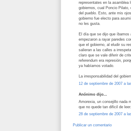
representates en la asamblea l
gobiernos, cual Poncio Pilato
del pueblo. Esto, ante mis ojo
gobierno fue electo para asumi
no les gusta.
El día que se dijo que íbamos 
empezaron a rayar paredes co
que el gobierno, al eludir su 
salieran a las calles a irresp
claro que se vale diferir de cr
referendum era represión, por
ya habíamos votado.
La irresponsabilidad del gobie
12 de septiembre de 2007 a la
Anónimo dijo...
Amorexia, un consejillo nada 
que no quede tan dificil de lee
28 de septiembre de 2007 a la
Publicar un comentario