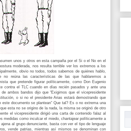
 asumen unos y otros en esta campaña por el Si o el No en el
stura moderada, nos resulta terrible ver los extremos a los
ncipalmente, obvio no todos, todos sabemos de quiénes hablo,
ue no reúna las características de las que hablaremos a
emista que pretende figurar políticamente, como Don Eugenio
ente contra el TLC cuando en días recién pasados y ante una
 de ambos bandos dijo que “Exigimos que el vicepresidente
itución, o si no el presidente Arias estará demostrando que
n este documento se plantean” Que tal? Es o no extrema una
ue esta no se origino de la nada, la misma se originó de otro
te el vicepresidente dirigió una carta de contenido falaz al
les medidas como inculcar el miedo, chantajear políticamente a
ajena al grupo denunciante, basta con ver el tipo de lenguaje
irros, vende patrias, mientras así mismos se denominan con