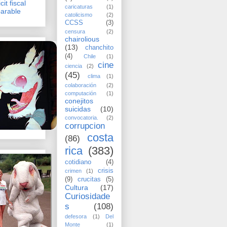
cit fiscal
caricaturas
(1)
arable
catolicismo
(2)
CCSS
(3)
censura
(2)
chairolious
(13)
chanchito
(4)
Chile
(1)
cine
ciencia
(2)
(45)
clima
(1)
colaboración
(2)
computación
(1)
conejitos
suicidas
(10)
convocatoria.
(2)
corrupcion
costa
(86)
rica
(383)
cotidiano
(4)
crisis
crimen
(1)
(9)
crucitas
(5)
Cultura
(17)
Curiosidade
s
(108)
defesora
(1)
Del
Monte
(1)