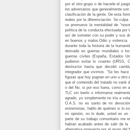
por el otro grupo o de hacerle el jueg
los adversarios que generalmente son 
clasificación de la gente. De esta for
reales por la diferenciación. Se culpa
se promueve la mentalidad de “nosot
política de la conducta efectuada por 
así de someter con su poder y sus dog
en buenos y malos.Odio y violencia. 
durante toda la historia de la humani
derivado en guerras mundiales o lo
guerras civiles (España, Estados Un
pudieron evitar lo cruento (URSS, 
destructor hasta que decidió camb
integrador que vivimos. “Se les hace 
figuras que hoy pugnan en uno u otro 
que el contenido del tratado no varié 
o del No, si por eso fuera, como en a
TLC sin leerlo o informarse realmen
agrado, yo simplemente no iría a vota
O.A.S. no es santo de mi devoción
extremistas, hablo de quiénes si lo so
mi opinión, no lo dude, usted es un
parte de su trabajo comunitario me en
habían acabado antes de salir de la 
alternativa propuesta por el grupo del