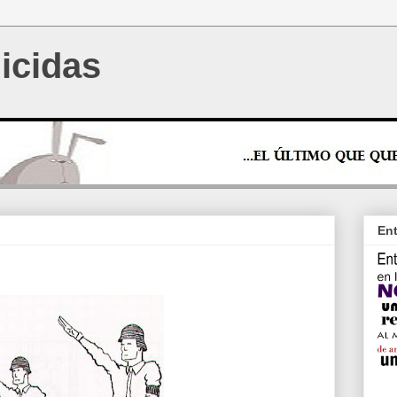
icidas
Ent