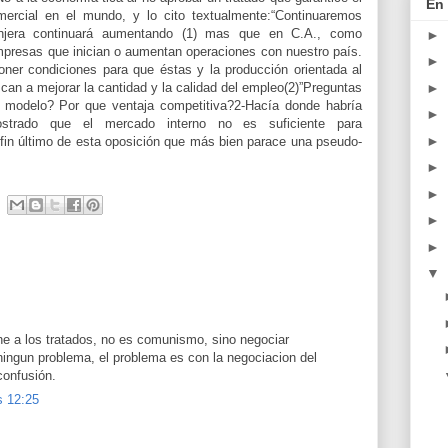
En 
mercial en el mundo, y lo cito textualmente:“Continuaremos
ranjera continuará aumentando (1) mas que en C.A., como
►
empresas que inician o aumentan operaciones con nuestro país.
►
ner condiciones para que éstas y la producción orientada al
►
an a mejorar la cantidad y la calidad del empleo(2)”Preguntas
 modelo? Por que ventaja competitiva?2-Hacía donde habría
►
strado que el mercado interno no es suficiente para
►
 fin último de esta oposición que más bien parace una pseudo-
►
►
►
►
▼
e a los tratados, no es comunismo, sino negociar
ningun problema, el problema es con la negociacion del
confusión.
s 12:25