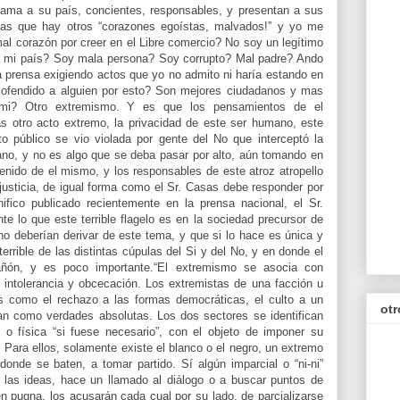
 ama a su país, concientes, responsables, y presentan a sus
as que hay otros “corazones egoístas, malvados!” y yo me
l corazón por creer en el Libre comercio? No soy un legítimo
a mi país? Soy mala persona? Soy corrupto? Mal padre? Ando
la prensa exigiendo actos que yo no admito ni haría estando en
ofendido a alguien por esto? Son mejores ciudadanos y mas
a mi? Otro extremismo. Y es que los pensamientos de el
as otro acto extremo, la privacidad de este ser humano, este
o público se vio violada por gente del No que interceptó la
no, y no es algo que se deba pasar por alto, aún tomando en
enido de el mismo, y los responsables de este atroz atropello
justicia, de igual forma como el Sr. Casas debe responder por
ifico publicado recientemente en la prensa nacional, el Sr.
e lo que este terrible flagelo es en la sociedad precursor de
 no deberían derivar de este tema, y que si lo hace es única y
errible de las distintas cúpulas del Si y del No, y en donde el
ñón, y es poco importante.“El extremismo se asocia con
, intolerancia y obcecación. Los extremistas de una facción u
 como el rechazo a las formas democráticas, el culto a un
otr
gan como verdades absolutas. Los dos sectores se identifican
 o física “si fuese necesario”, con el objeto de imponer su
Para ellos, solamente existe el blanco o el negro, un extremo
 donde se baten, a tomar partido. Sí algún imparcial o “ni-ni”
 las ideas, hace un llamado al diálogo o a buscar puntos de
n pugna, los acusarán cada cual por su lado, de parcializarse