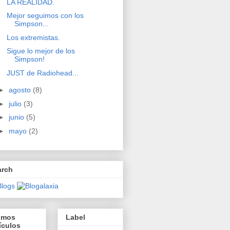
LA REALIDAD.
Mejor seguimos con los
Simpson...
Los extremistas.
Sigue lo mejor de los
Simpson!
JUST de Radiohead...
►
agosto
(8)
►
julio
(3)
►
junio
(5)
►
mayo
(2)
arch
timos
Label
ículos