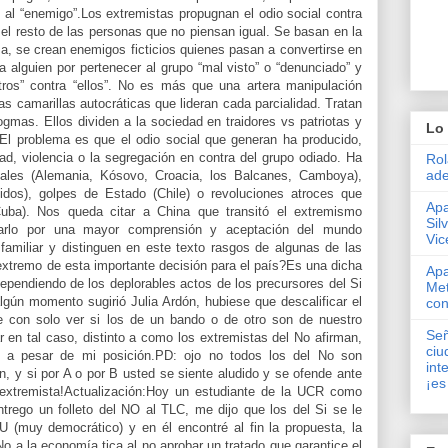
o al “enemigo”.Los extremistas propugnan el odio social contra
el resto de las personas que no piensan igual. Se basan en la
ma, se crean enemigos ficticios quienes pasan a convertirse en
 a alguien por pertenecer al grupo “mal visto” o “denunciado” y
ros” contra “ellos”. No es más que una artera manipulación
las camarillas autocráticas que lideran cada parcialidad. Tratan
mas. Ellos dividen a la sociedad en traidores vs patriotas y
Lo 
El problema es que el odio social que generan ha producido,
dad, violencia o la segregación en contra del grupo odiado. Ha
Rol
ade
cales (Alemania, Kósovo, Croacia, los Balcanes, Camboya),
idos), golpes de Estado (Chile) o revoluciones atroces que
Apa
Cuba). Nos queda citar a China que transitó el extremismo
Sil
iarlo por una mayor comprensión y aceptación del mundo
Vic
familiar y distinguen en este texto rasgos de algunas de las
extremo de esta importante decisión para el país?Es una dicha
Apa
dependiendo de los deplorables actos de los precursores del Si
Met
lgún momento sugirió Julia Ardón, hubiese que descalificar el
con
te con solo ver si los de un bando o de otro son de nuestro
Señ
r en tal caso, distinto a como los extremistas del No afirman,
ciu
 a pesar de mi posición.PD: ojo no todos los del No son
int
n, y si por A o por B usted se siente aludido y se ofende ante
¡es
 extremista!Actualización:Hoy un estudiante de la UCR como
trego un folleto del NO al TLC, me dijo que los del Si se le
U (muy democrático) y en él encontré al fin la propuesta, la
 No a la economía tica al no aprobar un tratado que garantice el