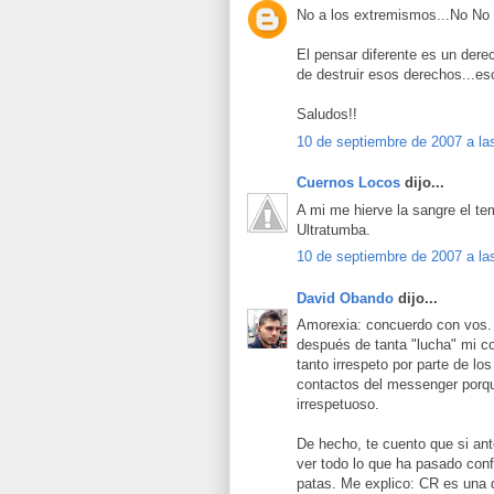
No a los extremismos...No No
El pensar diferente es un dere
de destruir esos derechos...es
Saludos!!
10 de septiembre de 2007 a la
Cuernos Locos
dijo...
A mi me hierve la sangre el te
Ultratumba.
10 de septiembre de 2007 a la
David Obando
dijo...
Amorexia: concuerdo con vos. 
después de tanta "lucha" mi c
tanto irrespeto por parte de l
contactos del messenger porqu
irrespetuoso.
De hecho, te cuento que si an
ver todo lo que ha pasado con
patas. Me explico: CR es una 