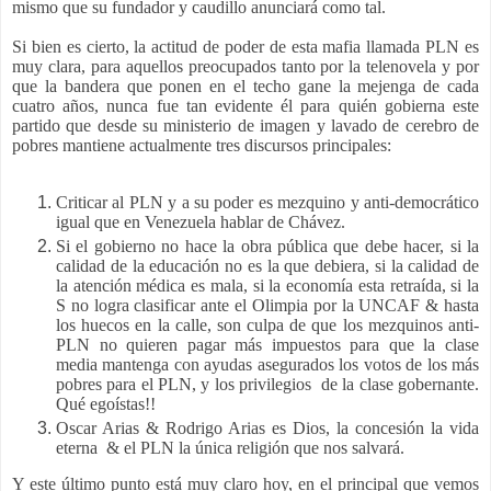
mismo que su fundador y caudillo anunciará como tal.
Si bien es cierto, la actitud de poder de esta mafia llamada PLN es
muy clara, para aquellos preocupados tanto por la telenovela y por
que la bandera que ponen en el techo gane la mejenga de cada
cuatro años, nunca fue tan evidente él para quién gobierna este
partido que desde su ministerio de imagen y lavado de cerebro de
pobres mantiene actualmente tres discursos principales:
Criticar al PLN y a su poder es mezquino y anti-democrático
igual que en Venezuela hablar de Chávez.
Si el gobierno no hace la obra pública que debe hacer, si la
calidad de la educación no es la que debiera, si la calidad de
la atención médica es mala, si la economía esta retraída, si la
S no logra clasificar ante el Olimpia por la UNCAF & hasta
los huecos en la calle, son culpa de que los mezquinos anti-
PLN no quieren pagar más impuestos para que la clase
media mantenga con ayudas asegurados los votos de los más
pobres para el PLN, y los privilegios de la clase gobernante.
Qué egoístas!!
Oscar Arias & Rodrigo Arias es Dios, la concesión la vida
eterna & el PLN la única religión que nos salvará.
Y este último punto está muy claro hoy, en el principal que vemos