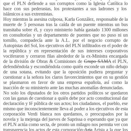
que el PLN defiende a sus corruptos como la Iglesia Católica lo
hace con sus pederastas, los protestantes a sus ladrones y los
islámicos a sus extremistas.
Hoy mientras la asesina culposa, Karla González, responsable de la
muerte de 5 personas tras la caída de un puente mientras un bus
transitaba sobre él, y cuyo ministerio había gastado 1300 millones
en consultorías y un departamento de puentes que no puso ni un
tornillo, compadecía ante la A.L. por el negocio corrupto de
Autopistas del Sol, los ejecutivos del PLN infiltrados en el poder de
la república y en representación de sus intereses corporativos
vociferaron y cerraron filas alrededor de la ex-Ministra encargada
de la división de Obras & Comisiones de
Grupo SAMA
el PLN,
defendiéndola y escondiéndola como quién esconde un niño debajo
de una sotana, evitando que la oposición pudiera preguntar y
cuestionar a la señora los claros favorecimientos que en su gestión
se plasmaron en favor de una empresa española, así como la
inacción de su ministerio ante las muchas anomalías denunciadas.
No solo los diputados de los otros partidos políticos se quedaron
con las ganas de cuestionar a quién debe por acto constitucional dar
declaración y fé pública de sus actos; los ciudadanos, el pueblo, ese
mismo que inconscientemente lleva al poder a los ejecutivos de esta
corporación Verdi blanca nos quedamos, o preocupados por la
novela y la mejenga del jueves de Saprissa o esperando que ya que
el PLN actúa como secta, de pronto un milagro nos permita ver con
transparencia los actos de esta corporación
Aria
Arista a la que los