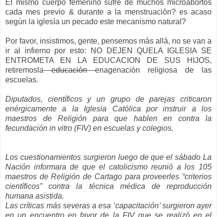
El mismo cuerpo femenino sufre de muchos microabortos
cada mes previo & durante a la menstruaciòn? es acaso
segùn la iglesìa un pecado este mecanismo natural?
Por favor, insistimos, gente, pensemos màs allà, no se van a
ir al infierno por esto: NO DEJEN QUELA IGLESIA SE
ENTROMETA EN LA EDUCACION DE SUS HIJOS,
retiremosla
educaciòn
enagenaciòn religiosa de las
escuelas.
Diputados, científicos y un grupo de parejas criticaron
enérgicamente a la Iglesia Católica por instruir a los
maestros de Religión para que hablen en contra la
fecundación in vitro (FIV) en escuelas y colegios.
Los cuestionamientos surgieron luego de que el sábado
La
Nación informara de que el catolicismo reunió a los 105
maestros de Religión de Cartago para proveerles “criterios
científicos” contra la técnica médica de reproducción
humana asistida.
Las críticas más severas a esa ‘capacitación’ surgieron ayer
en un encuentro en favor de la FIV que se realizó en el