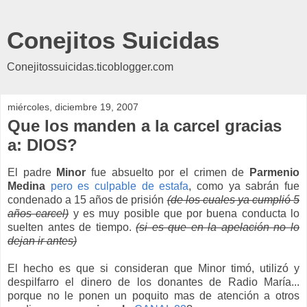
Conejitos Suicidas
Conejitossuicidas.ticoblogger.com
miércoles, diciembre 19, 2007
Que los manden a la carcel gracias
a: DIOS?
El padre
Minor
fue absuelto por el crimen de
Parmenio
Medina
pero es culpable de estafa
, como ya sabrán fue
condenado a 15 años de prisión
(de los cuales ya cumplió 5
años carcel)
y es muy posible que por buena conducta lo
suelten antes de tiempo.
(si es que en la apelación no lo
dejan ir antes)
El hecho es que si consideran que Minor timó, utilizó y
despilfarro el dinero de los donantes de Radio María...
porque no le ponen un poquito mas de atención a otros