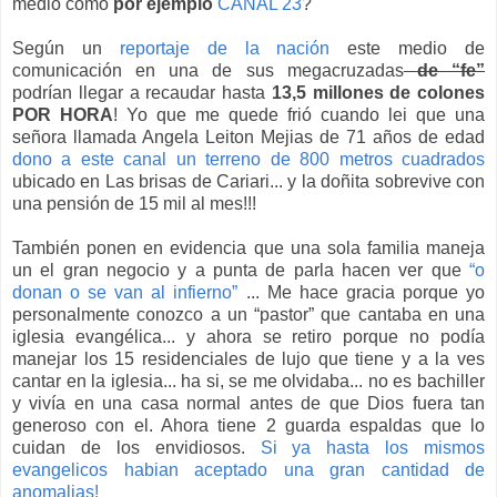
medio como
por ejemplo
CANAL 23
?
Según un
reportaje de la nación
este medio de
comunicación en una de sus megacruzadas
de
“fe”
podrían llegar a recaudar hasta
13,5 millones de colones
POR HORA
! Yo que me quede frió cuando lei que una
señora llamada Angela Leiton Mejias de 71 años de edad
dono a este canal un terreno de 800 metros cuadrados
ubicado en Las brisas de Cariari... y la doñita sobrevive con
una pensión de 15 mil al mes!!!
También ponen en evidencia que una sola familia maneja
un el gran negocio y a punta de parla hacen ver que
“o
donan o se van al infierno”
... Me hace gracia porque yo
personalmente conozco a un “pastor” que cantaba en una
iglesia evangélica... y ahora se retiro porque no podía
manejar los 15 residenciales de lujo que tiene y a la ves
cantar en la iglesia... ha si, se me olvidaba... no es bachiller
y vivía en una casa normal antes de que Dios fuera tan
generoso con el. Ahora tiene 2 guarda espaldas que lo
cuidan de los envidiosos.
Si ya hasta los mismos
evangelicos habian aceptado una gran cantidad de
anomalias!