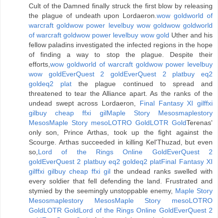
Cult of the Damned finally struck the first blow by releasing
the plague of undeath upon Lordaeron.
wow gold
world of
warcraft gold
wow power level
buy wow gold
wow gold
world
of warcraft gold
wow power level
buy wow gold
Uther and his
fellow paladins investigated the infected regions in the hope
of finding a way to stop the plague. Despite their
efforts,
wow gold
world of warcraft gold
wow power level
buy
wow gold
EverQuest 2 gold
EverQuest 2 plat
buy eq2
gold
eq2 plat
the plague continued to spread and
threatened to tear the Alliance apart. As the ranks of the
undead swept across Lordaeron,
Final Fantasy XI gil
ffxi
gil
buy cheap ffxi gil
Maple Story Mesos
maplestory
Mesos
Maple Story meso
LOTRO Gold
LOTR Gold
Terenas'
only son, Prince Arthas, took up the fight against the
Scourge. Arthas succeeded in killing Kel'Thuzad, but even
so,
Lord of the Rings Online Gold
EverQuest 2
gold
EverQuest 2 plat
buy eq2 gold
eq2 plat
Final Fantasy XI
gil
ffxi gil
buy cheap ffxi gil
the undead ranks swelled with
every soldier that fell defending the land. Frustrated and
stymied by the seemingly unstoppable enemy,
Maple Story
Mesos
maplestory Mesos
Maple Story meso
LOTRO
Gold
LOTR Gold
Lord of the Rings Online Gold
EverQuest 2