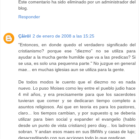
Este comentario ha sido eliminado por un administrador del
blog.
Responder
Çâiröl
2 de enero de 2008 a las 15:25
"Entonces, en donde quedo el verdadero significado del
cristianismo? porque ese "diezmo" no se utiliza para
ayudar a la mucha gente humilde que va a las predicas? Si
se usa, es solo una pequenna parte." No juzgue en general
mae... en muchas iglesias aun se utiliza para la gente.
De todos modos le cuento que el diezmo no es nada
nuevo. Lo puso Moises como ley entre el pueblo judio hace
4 mil años, y era precisamente para que los sacerdotes
tuvieran que comer y se dedicaran tiempo completo a
asuntos religiosos. Asi que en teoria es para los pastores,
claro... los tiempos cambian, y por supuesto q se deberia
utilizar para bien social y expander el evangelio (hablo
desde un punto de vista cristiano) pero diay... los ladrones
sobran. Y andan esos maes en sus BMWs y casas de lujo;
desacreditando con sus acciones todo lo que predican.