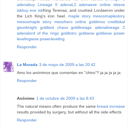
adena
buy Lineage II adena
L2 adena
eve online isk
eve
isk
buy eve isk
King Terenas, and crushed Lordaeron under
the Lich King's iron heel.
maple story mesos
maplestory
mesos
maple story meso
hero online gold
imvu credits
kal
geon
knight gold
last chaos gold
lineage adena
lineage 2
adena
lord of the rings gold
lotro gold
wow gold
wow power
leveling
wow powerleveling
Responder
La Morada
3 de mayo de 2009 a las 20:42
Amo los anónimos que comentan en "chino"!! ja ja ja ja ja
Responder
Anónimo
1 de octubre de 2009 a las 8:43
The natural means often produce the same
breast increase
results provided by surgery, but without all the side effects.
Responder