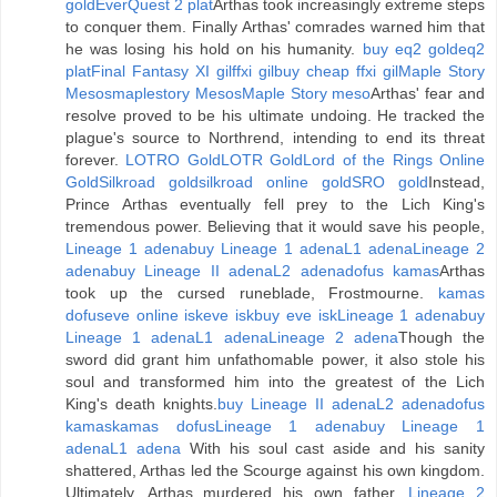
gold
EverQuest 2 plat
Arthas took increasingly extreme steps
to conquer them. Finally Arthas' comrades warned him that
he was losing his hold on his humanity.
buy eq2 gold
eq2
plat
Final Fantasy XI gil
ffxi gil
buy cheap ffxi gil
Maple Story
Mesos
maplestory Mesos
Maple Story meso
Arthas' fear and
resolve proved to be his ultimate undoing. He tracked the
plague's source to Northrend, intending to end its threat
forever.
LOTRO Gold
LOTR Gold
Lord of the Rings Online
Gold
Silkroad gold
silkroad online gold
SRO gold
Instead,
Prince Arthas eventually fell prey to the Lich King's
tremendous power. Believing that it would save his people,
Lineage 1 adena
buy Lineage 1 adena
L1 adena
Lineage 2
adena
buy Lineage II adena
L2 adena
dofus kamas
Arthas
took up the cursed runeblade, Frostmourne.
kamas
dofus
eve online isk
eve isk
buy eve isk
Lineage 1 adena
buy
Lineage 1 adena
L1 adena
Lineage 2 adena
Though the
sword did grant him unfathomable power, it also stole his
soul and transformed him into the greatest of the Lich
King's death knights.
buy Lineage II adena
L2 adena
dofus
kamas
kamas dofus
Lineage 1 adena
buy Lineage 1
adena
L1 adena
With his soul cast aside and his sanity
shattered, Arthas led the Scourge against his own kingdom.
Ultimately, Arthas murdered his own father,
Lineage 2