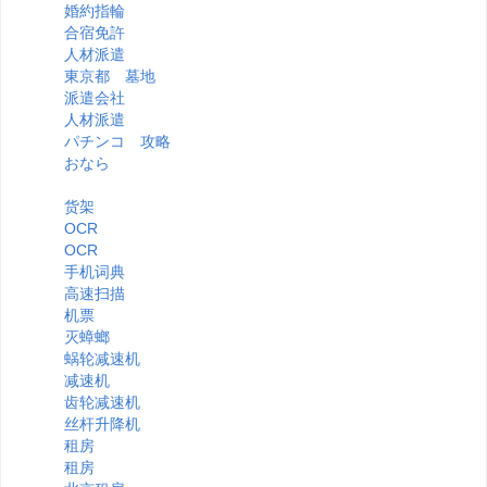
婚約指輪
合宿免許
人材派遣
東京都 墓地
派遣会社
人材派遣
パチンコ 攻略
おなら
货架
OCR
OCR
手机词典
高速扫描
机票
灭蟑螂
蜗轮减速机
减速机
齿轮减速机
丝杆升降机
租房
租房