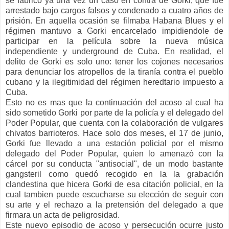
se fabricó ya una vez un caso en contra de Gorki, que fué
arrestado bajo cargos falsos y condenado a cuatro años de
prisión. En aquella ocasión se filmaba Habana Blues y el
régimen mantuvo a Gorki encarcelado impidiendole de
participar en la película sobre la nueva música
independiente y underground de Cuba. En realidad, el
delito de Gorki es solo uno: tener los cojones necesarios
para denunciar los atropellos de la tiranía contra el pueblo
cubano y la ilegitimidad del régimen heredtario impuesto a
Cuba.
Esto no es mas que la continuación del acoso al cual ha
sido sometido Gorki por parte de la policía y el delegado del
Poder Popular, que cuenta con la colaboración de vulgares
chivatos barrioteros. Hace solo dos meses, el 17 de junio,
Gorki fue llevado a una estación policial por el mismo
delegado del Poder Popular, quien lo amenazó con la
cárcel por su conducta "antisocial", de un modo bastante
gangsteril como quedó recogido en la la grabación
clandestina que hicera Gorki de esa citación policial, en la
cual tambien puede escucharse su elección de seguir con
su arte y el rechazo a la pretensión del delegado a que
firmara un acta de peligrosidad.
Este nuevo episodio de acoso y persecución ocurre justo