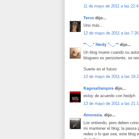
11 de mayo de 2011 a las 22:4
Terox
dijo...
Uno más...
12 de mayo de 2011 a las 7:26
*°·.¸¸.° Heidy °·.¸¸.°*
dijo...
Un blog muere cuando su autor 
bloguero es persistente, se re
Suerte en el futuro
13 de mayo de 2011 a las 19:2
KagosaVampire
dijo...
estoy de acuerdo con heidyh
13 de mayo de 2011 a las 21:1
Amorexia.
dijo...
Los entiendo, pero deben consi
mi mantener el blog; la pausa p
redes o lo que sea, este blog 