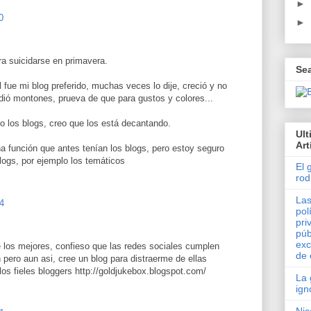
►
0
►
a suicidarse en primavera.
Se
l fue mi blog preferido, muchas veces lo dije, creció y no
dió montones, prueva de que para gustos y colores...
o los blogs, creo que los está decantando.
Ul
Art
a función que antes tenían los blogs, pero estoy seguro
ogs, por ejemplo los temáticos
El 
rod
Las
4
pol
pri
púb
exc
de los mejores, confieso que las redes sociales cumplen
de 
pero aun asi, cree un blog para distraerme de ellas
os fieles bloggers http://goldjukebox.blogspot.com/
La 
ign