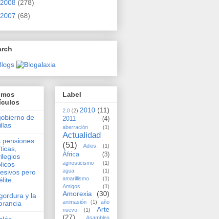
2008
(278)
2007
(68)
arch
timos
Label
ículos
2010
(11)
2.0
(2)
gobierno de
2011
(4)
illas
aberración
(1)
Actualidad
 pensiones
(51)
Adios.
(1)
íticas,
África
(3)
vilegios
agnosticismo
(1)
licos
agua
(1)
esivos pero
amarillismo
(1)
élite.
Amigos
(1)
Amorexia
(30)
gordura y la
animasión
(1)
año
orancia
Arte
nuevo
(1)
(27)
Asamblea