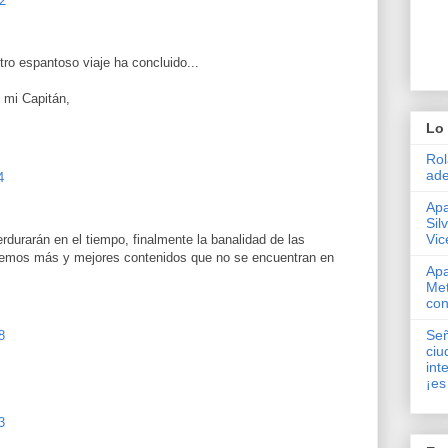
2
tro espantoso viaje ha concluido...
 mi Capitán,
Lo 
Rol
ade
4
Apa
Sil
Vic
rdurarán en el tiempo, finalmente la banalidad de las
uemos más y mejores contenidos que no se encuentran en
Apa
Met
con
Señ
8
ciu
int
¡es
3