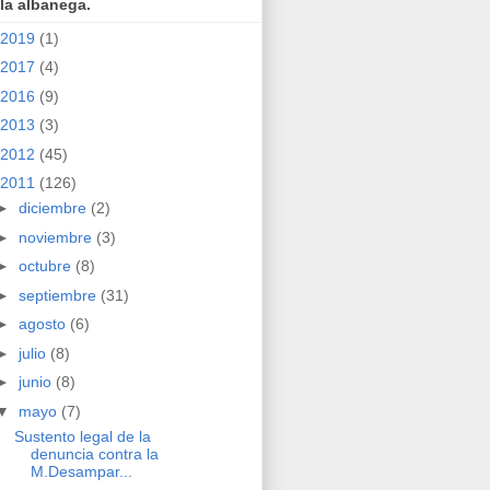
la albanega.
2019
(1)
2017
(4)
2016
(9)
2013
(3)
2012
(45)
2011
(126)
►
diciembre
(2)
►
noviembre
(3)
►
octubre
(8)
►
septiembre
(31)
►
agosto
(6)
►
julio
(8)
►
junio
(8)
▼
mayo
(7)
Sustento legal de la
denuncia contra la
M.Desampar...