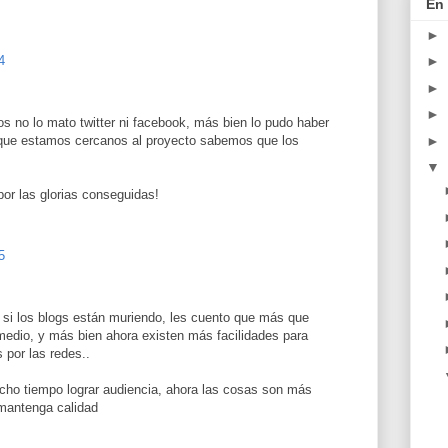
En 
►
4
►
►
►
os no lo mato twitter ni facebook, más bien lo pudo haber
►
 que estamos cercanos al proyecto sabemos que los
▼
por las glorias conseguidas!
5
 si los blogs están muriendo, les cuento que más que
edio, y más bien ahora existen más facilidades para
 por las redes..
ho tiempo lograr audiencia, ahora las cosas son más
mantenga calidad