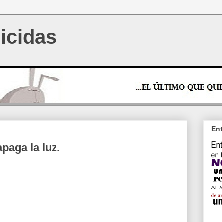
icidas
Ent
paga la luz.