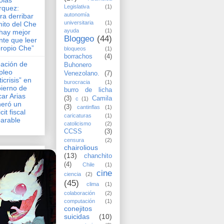
olás
Legislativa
(1)
rquez:
autonomía
ra derribar
universitaria
(1)
mito del Che
ayuda
(1)
hay mejor
Bloggeo
(44)
nte que leer
propio Che”
bloqueos
(1)
borrachos
(4)
ación de
Buhonero
pleo
Venezolano.
(7)
ticrisis” en
burocracia
(1)
ierno de
burro de licha
ar Arias
(3)
Camila
c
(1)
eró un
(3)
cantinflas
(1)
cit fiscal
caricaturas
(1)
arable
catolicismo
(2)
CCSS
(3)
censura
(2)
chairolious
(13)
chanchito
(4)
Chile
(1)
cine
ciencia
(2)
(45)
clima
(1)
colaboración
(2)
computación
(1)
conejitos
suicidas
(10)