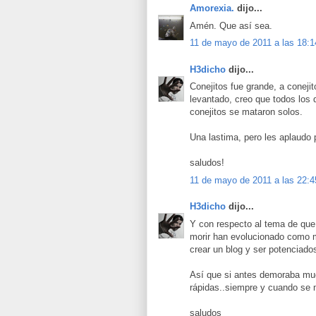
Amorexia.
dijo...
Amén. Que así sea.
11 de mayo de 2011 a las 18:1
H3dicho
dijo...
Conejitos fue grande, a conejit
levantado, creo que todos los
conejitos se mataron solos.
Una lastima, pero les aplaudo 
saludos!
11 de mayo de 2011 a las 22:4
H3dicho
dijo...
Y con respecto al tema de que
morir han evolucionado como m
crear un blog y ser potenciados
Así que si antes demoraba muc
rápidas..siempre y cuando se 
saludos