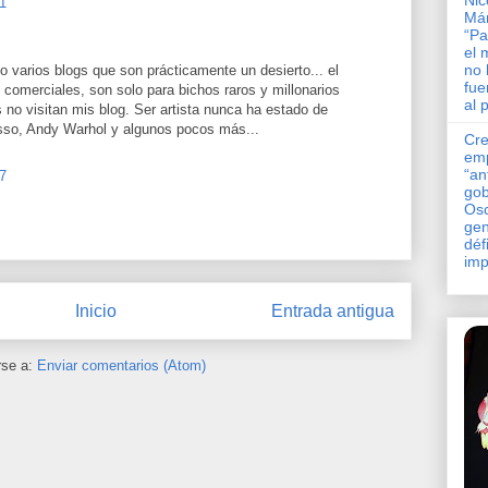
Nic
1
Má
“Pa
el 
no 
o varios blogs que son prácticamente un desierto... el
fue
n comerciales, son solo para bichos raros y millonarios
al 
 no visitan mis blog. Ser artista nunca ha estado de
sso, Andy Warhol y algunos pocos más...
Cre
em
“an
7
gob
Osc
gen
défi
imp
Inicio
Entrada antigua
rse a:
Enviar comentarios (Atom)