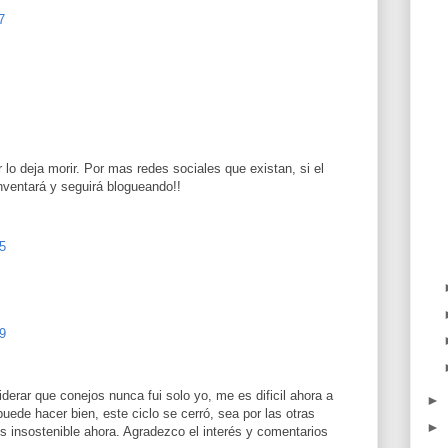
7
lo deja morir. Por mas redes sociales que existan, si el
inventará y seguirá blogueando!!
5
9
derar que conejos nunca fui solo yo, me es dificil ahora a
►
uede hacer bien, este ciclo se cerró, sea por las otras
►
es insostenible ahora. Agradezco el interés y comentarios