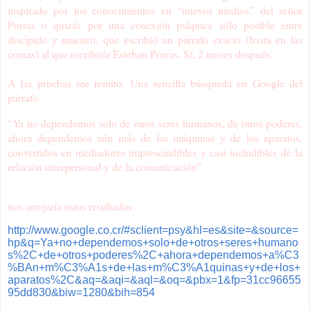
inspirado por los conocimientos en “nuevos medios” del señor
Porras o quizás por una conexión psíquica sólo posible entre
discípulo y maestro, que escribió un párrafo exacto (hasta en las
comas) al que escribiría Esteban Porras. Sí, 2 meses después.
A las pruebas me remito. Una sencilla búsqueda en Google del
párrafo
“Ya no dependemos solo de otros seres humanos, de otros poderes,
ahora dependemos aún más de las máquinas y de los aparatos,
convertidos en mediadores imprescindibles y casi ineludibles de la
relación interpersonal y de la comunicación”
nos arrojaría estos resultados
http://www.google.co.cr/#sclient=psy&hl=es&site=&source=
hp&q=Ya+no+dependemos+solo+de+otros+seres+humano
s%2C+de+otros+poderes%2C+ahora+dependemos+a%C3
%BAn+m%C3%A1s+de+las+m%C3%A1quinas+y+de+los+
aparatos%2C&aq=&aqi=&aql=&oq=&pbx=1&fp=31cc96655
95dd830&biw=1280&bih=854