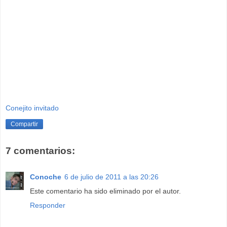
que, como verán, encabezan la búsqueda el artículo de Porras en el
diario La República del
2 de julio
, y como segundo resultado el
artículo con fecha del
31 de marzo
de Manuel Rodríguez.
“Ahora los usuarios son también productores, programadores y
creadores”, escribe el señor Porras. Pues al parecer, creatividad es
lo que más hizo falta por aquí. Y pecó de inocente al creer que
nadie se daría cuenta.
Conejito invitado
Compartir
7 comentarios:
Conoche
6 de julio de 2011 a las 20:26
Este comentario ha sido eliminado por el autor.
Responder