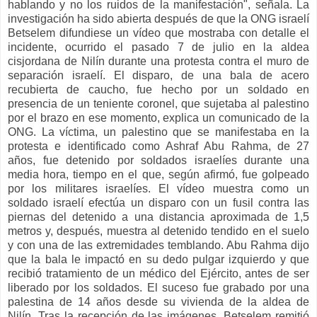
hablando y no los ruidos de la manifestación", señala. La
investigación ha sido abierta después de que la ONG israelí
Betselem difundiese un vídeo que mostraba con detalle el
incidente, ocurrido el pasado 7 de julio en la aldea
cisjordana de Nilín durante una protesta contra el muro de
separación israelí. El disparo, de una bala de acero
recubierta de caucho, fue hecho por un soldado en
presencia de un teniente coronel, que sujetaba al palestino
por el brazo en ese momento, explica un comunicado de la
ONG. La víctima, un palestino que se manifestaba en la
protesta e identificado como Ashraf Abu Rahma, de 27
años, fue detenido por soldados israelíes durante una
media hora, tiempo en el que, según afirmó, fue golpeado
por los militares israelíes. El vídeo muestra como un
soldado israelí efectúa un disparo con un fusil contra las
piernas del detenido a una distancia aproximada de 1,5
metros y, después, muestra al detenido tendido en el suelo
y con una de las extremidades temblando. Abu Rahma dijo
que la bala le impactó en su dedo pulgar izquierdo y que
recibió tratamiento de un médico del Ejército, antes de ser
liberado por los soldados. El suceso fue grabado por una
palestina de 14 años desde su vivienda de la aldea de
Nilín. Tras la recepción de las imágenes, Betselem remitió