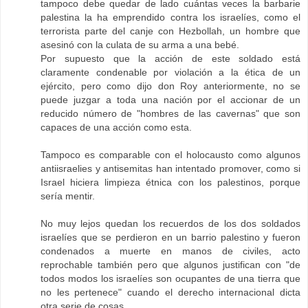
tampoco debe quedar de lado cuántas veces la barbarie
palestina la ha emprendido contra los israelíes, como el
terrorista parte del canje con Hezbollah, un hombre que
asesinó con la culata de su arma a una bebé.
Por supuesto que la acción de este soldado está
claramente condenable por violación a la ética de un
ejército, pero como dijo don Roy anteriormente, no se
puede juzgar a toda una nación por el accionar de un
reducido número de "hombres de las cavernas" que son
capaces de una acción como esta.
Tampoco es comparable con el holocausto como algunos
antiisraelies y antisemitas han intentado promover, como si
Israel hiciera limpieza étnica con los palestinos, porque
sería mentir.
No muy lejos quedan los recuerdos de los dos soldados
israelíes que se perdieron en un barrio palestino y fueron
condenados a muerte en manos de civiles, acto
reprochable también pero que algunos justifican con "de
todos modos los israelíes son ocupantes de una tierra que
no les pertenece" cuando el derecho internacional dicta
otra serie de cosas.