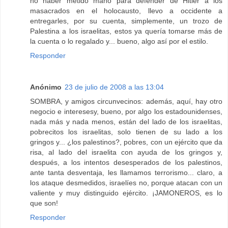
no haber metido mano para defender de Hitler a los
masacrados en el holocausto, llevo a occidente a
entregarles, por su cuenta, simplemente, un trozo de
Palestina a los israelitas, estos ya quería tomarse más de
la cuenta o lo regalado y... bueno, algo así por el estilo.
Responder
Anónimo
23 de julio de 2008 a las 13:04
SOMBRA, y amigos circunvecinos: además, aquí, hay otro
negocio e interesesy, bueno, por algo los estadounidenses,
nada más y nada menos, están del lado de los israelitas,
pobrecitos los israelitas, solo tienen de su lado a los
gringos y... ¿los palestinos?, pobres, con un ejército que da
risa, al lado del israelita con ayuda de los gringos y,
después, a los intentos desesperados de los palestinos,
ante tanta desventaja, les llamamos terrorismo... claro, a
los ataque desmedidos, israelíes no, porque atacan con un
valiente y muy distinguido ejército. ¡JAMONEROS, es lo
que son!
Responder