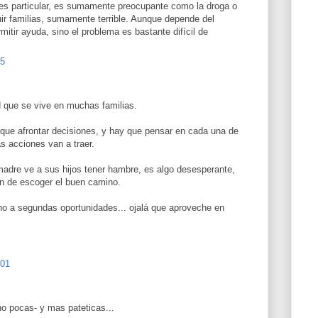
es particular, es sumamente preocupante como la droga o
uir familias, sumamente terrible. Aunque depende del
rmitir ayuda, sino el problema es bastante difícil de
05
d que se vive en muchas familias.
que afrontar decisiones, y hay que pensar en cada una de
s acciones van a traer.
adre ve a sus hijos tener hambre, es algo desesperante,
n de escoger el buen camino.
o a segundas oportunidades... ojalá que aproveche en
:01
no pocas- y mas pateticas...