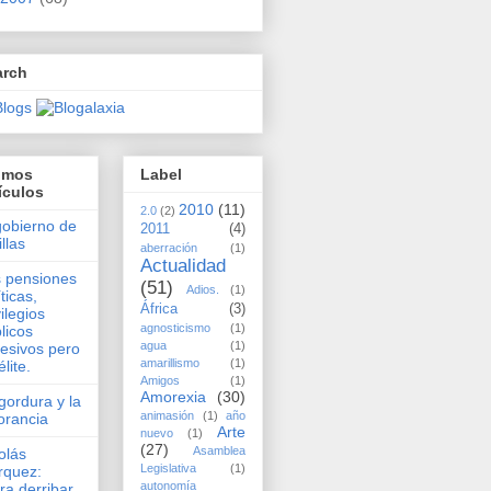
arch
timos
Label
ículos
2010
(11)
2.0
(2)
gobierno de
2011
(4)
illas
aberración
(1)
Actualidad
 pensiones
(51)
Adios.
(1)
íticas,
África
(3)
vilegios
agnosticismo
(1)
licos
agua
(1)
esivos pero
amarillismo
(1)
élite.
Amigos
(1)
Amorexia
(30)
gordura y la
animasión
(1)
año
orancia
Arte
nuevo
(1)
(27)
Asamblea
olás
Legislativa
(1)
rquez:
autonomía
ra derribar