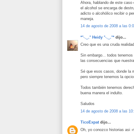
Ahora, hablando de este caso 
el alcohol se encarga de destr
adicto o alcohólico recibir o pe
maneja.
14 de agosto de 2008 a las 0:
*°·.¸¸.° Heidy °·.¸¸.°*
dijo...
Creo que es una cruda realida
Sin embargo... todos tenemos 
las consecuencias que nuestra
Sé que esos casos, donde la m
pero siempre tenemos la opcio
Todos también tenemos derech
buena manera el indulto.
Saludos
14 de agosto de 2008 a las 10
TicoExpat
dijo...
Oh, yo conozco historias asi -