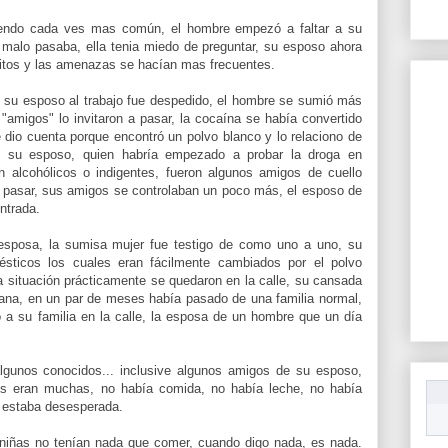
iendo cada ves mas común, el hombre empezó a faltar a su
o malo pasaba, ella tenia miedo de preguntar, su esposo ahora
ritos y las amenazas se hacían mas frecuentes.
 su esposo al trabajo fue despedido, el hombre se sumió más
amigos" lo invitaron a pasar, la cocaína se había convertido
 dio cuenta porque encontró un polvo blanco y lo relaciono de
e su esposo, quien habría empezado a probar la droga en
on alcohólicos o indigentes, fueron algunos amigos de cuello
 a pasar, sus amigos se controlaban un poco más, el esposo de
ntrada.
esposa, la sumisa mujer fue testigo de como uno a uno, su
ésticos los cuales eran fácilmente cambiados por el polvo
a situación prácticamente se quedaron en la calle, su cansada
ana, en un par de meses había pasado de una familia normal,
 a su familia en la calle, la esposa de un hombre que un día
algunos conocidos... inclusive algunos amigos de su esposo,
es eran muchas, no había comida, no había leche, no había
a estaba desesperada.
niñas no tenían nada que comer, cuando digo nada, es nada.