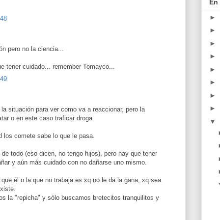
En 
►
:48
►
►
ón pero no la ciencia...
►
e tener cuidado... remember Tomayco...
►
:49
►
►
►
 la situación para ver como va a reaccionar, pero la
atar o en este caso traficar droga.
▼
d los comete sabe lo que le pasa.
 de todo (eso dicen, no tengo hijos), pero hay que tener
dañar y aún más cuidado con no dañarse uno mismo.
que él o la que no trabaja es xq no le da la gana, xq sea
xiste.
 la "repicha" y sólo buscamos bretecitos tranquilitos y