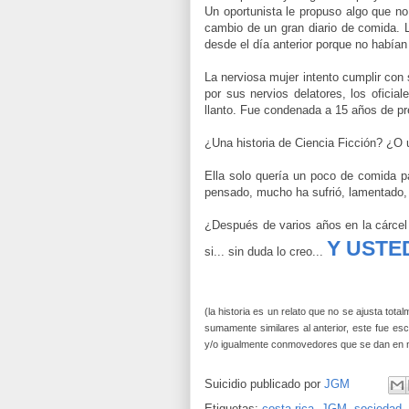
Un oportunista le propuso algo que no 
cambio de un gran diario de comida. L
desde el día anterior porque no habían
La nerviosa mujer intento cumplir con
por sus nervios delatores, los oficia
llanto. Fue condenada a 15 años de pr
¿Una historia de Ciencia Ficción? ¿O 
Ella solo quería un poco de comida pa
pensado, mucho ha sufrió, lamentado, 
¿Después de varios años en la cárcel 
Y USTE
si... sin duda lo creo...
(la historia es un relato que no se ajusta tota
sumamente similares al anterior, este fue esc
y/o igualmente conmovedores que se dan en n
Suicidio publicado por
JGM
Etiquetas:
costa rica
,
JGM
,
sociedad