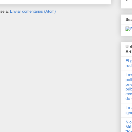
rse a:
Enviar comentarios (Atom)
Se
Ul
Art
El 
rod
Las
pol
pri
púb
exc
de 
La 
ign
Nic
Má
“Pa