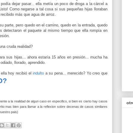
podía dejar pasar... ella metía un poco de droga a la cárcel a
isto! Como negarse a tal cosa si sus pequeñas hijas lloraban
 recibido más que agua de arroz.
 su parte, pero quedo en el camino, quedo en la entrada, quedo
les detectaron el paquete al mismo tiempo que ella rompía en
esión.
una cruda realidad?
ra sus hijas... ahora estaría 15 años en presión... mucha ha
odiado, llorado, aprendido.
ella hoy recibió el
indulto
a su pena... merecido? Yo creo que
D?
lmente a la realidad de algun caso en especifico, si bien es cierto hay casos
otr
rito mas bien para llamar a la reflexion sobre decenas de casos similares
uestro pais)