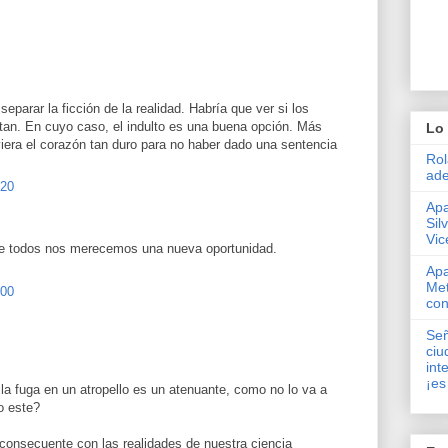
separar la ficción de la realidad. Habría que ver si los
tan. En cuyo caso, el indulto es una buena opción. Más
Lo 
uviera el corazón tan duro para no haber dado una sentencia
Rol
ade
:20
Apa
Sil
Vic
que todos nos merecemos una nueva oportunidad.
Apa
Met
:00
con
Señ
ciu
int
¡es
 la fuga en un atropello es un atenuante, como no lo va a
o este?
consecuente con las realidades de nuestra ciencia