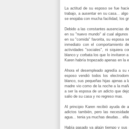
La actitud de su esposo se fue hac
trabajo, a ausentar en su casa... alg
se enojaba con mucha facilidad, los g
Debido a las constantes ausencias de
en su "nuevo mundo" al cual algunos "
en su "comida" favorita, su esposa se
inmediato con el comportamiento d
actividades "sociales", ni siquiera c
blanco y corbata los que lo invitaron
Karen habría tropezado apenas en la e
Ahora el desempleado agredía a su 
esposo vendió todos los electrodom
blanco, sus pequeñas hijas ajenas a l
madre vio como de la noche a la mañ
a ser la esposa de un adicto que dejo
salio de su casa y no regreso mas.
Al principio Karen recibió ayuda de 
adictos también, pero las necesidad
agua... tenia ya muchas deudas... ell
Había pasado ya algún tiempo y sus 