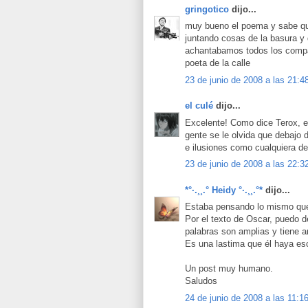
gringotico
dijo...
muy bueno el poema y sabe que
juntando cosas de la basura y
achantabamos todos los compas
poeta de la calle
23 de junio de 2008 a las 21:4
el culé
dijo...
Excelente! Como dice Terox, 
gente se le olvida que debajo 
e ilusiones como cualquiera de
23 de junio de 2008 a las 22:3
*°·.¸¸.° Heidy °·.¸¸.°*
dijo...
Estaba pensando lo mismo que T
Por el texto de Oscar, puedo d
palabras son amplias y tiene 
Es una lastima que él haya es
Un post muy humano.
Saludos
24 de junio de 2008 a las 11:1