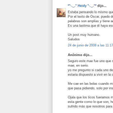
*°·.¸¸.° Heidy °·.¸¸.°*
dijo...
Estaba pensando lo mismo que T
Por el texto de Oscar, puedo d
palabras son amplias y tiene 
Es una lastima que él haya es
Un post muy humano.
Saludos
24 de junio de 2008 a las 11:1
Anónimo dijo...
Seguro este mae fue uno que s
mae, en serio.
yo me pregunto si cada uno de
estaria dispuesto a vivir en la 
Me cae en las bolas cuando mis
que pasa pidiendo, solo por i
Ojala que los ticos fueramos
esta gente como lo que son, hu
sufrido más que nosotros para 