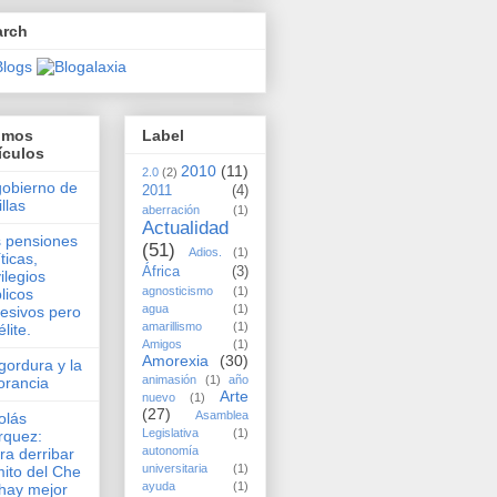
arch
timos
Label
ículos
2010
(11)
2.0
(2)
gobierno de
2011
(4)
illas
aberración
(1)
Actualidad
 pensiones
(51)
Adios.
(1)
íticas,
África
(3)
vilegios
agnosticismo
(1)
licos
agua
(1)
esivos pero
amarillismo
(1)
élite.
Amigos
(1)
Amorexia
(30)
gordura y la
animasión
(1)
año
orancia
Arte
nuevo
(1)
(27)
Asamblea
olás
Legislativa
(1)
rquez:
autonomía
ra derribar
universitaria
(1)
mito del Che
ayuda
(1)
hay mejor