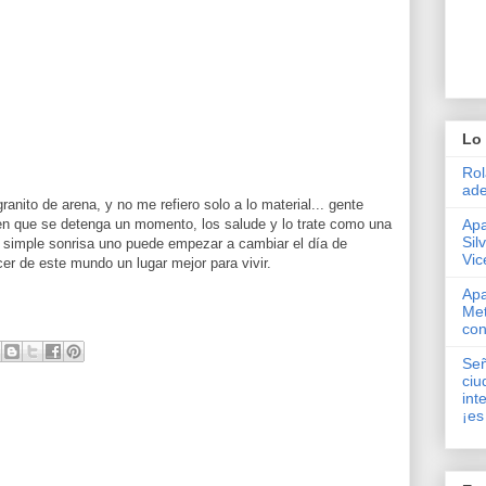
Lo 
Rol
ade
anito de arena, y no me refiero solo a lo material... gente
en que se detenga un momento, los salude y lo trate como una
Apa
Sil
 simple sonrisa uno puede empezar a cambiar el día de
Vic
r de este mundo un lugar mejor para vivir.
Apa
Met
con
Señ
ciu
int
¡es