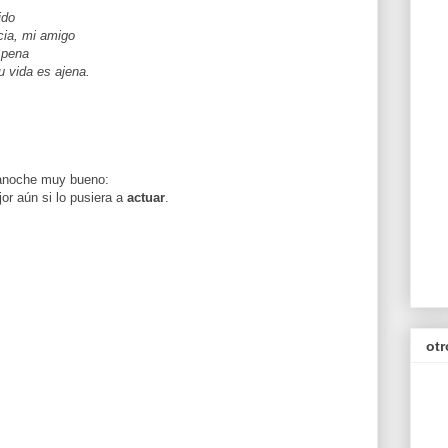
ido
ncia, mi amigo
a pena
u vida es ajena.
i anoche muy bueno:
or aún si lo pusiera a
actuar
.
otr