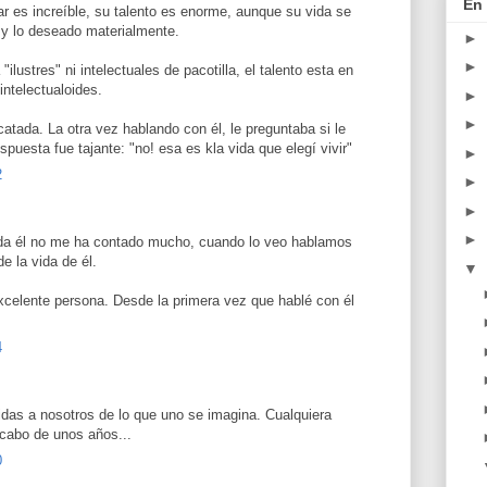
En 
ar es increíble, su talento es enorme, aunque su vida se
" y lo deseado materialmente.
►
►
"ilustres" ni intelectuales de pacotilla, el talento esta en
intelectualoides.
►
►
atada. La otra vez hablando con él, le preguntaba si le
espuesta fue tajante: "no! esa es kla vida que elegí vivir"
►
2
►
►
►
vida él no me ha contado mucho, cuando lo veo hablamos
e la vida de él.
▼
xcelente persona. Desde la primera vez que hablé con él
4
as a nosotros de lo que uno se imagina. Cualquiera
 cabo de unos años...
0