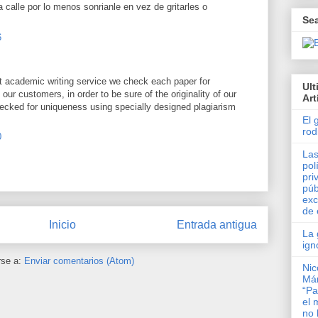
la calle por lo menos sonrianle en vez de gritarles o
Se
6
t academic writing service we check each paper for
Ul
o our customers, in order to be sure of the originality of our
Art
hecked for uniqueness using specially designed plagiarism
El 
rod
0
Las
pol
pri
púb
exc
de 
Inicio
Entrada antigua
La 
ign
rse a:
Enviar comentarios (Atom)
Nic
Má
“Pa
el 
no 