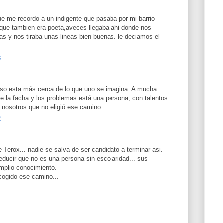
 me recordo a un indigente que pasaba por mi barrio
 que tambien era poeta,aveces llegaba ahi donde nos
 y nos tiraba unas lineas bien buenas. le deciamos el
8
eso esta más cerca de lo que uno se imagina. A mucha
de la facha y los problemas está una persona, con talentos
 nosotros que no eligió ese camino.
2
erox... nadie se salva de ser candidato a terminar asi.
educir que no es una persona sin escolaridad... sus
amplio conocimiento.
cogido ese camino...
6