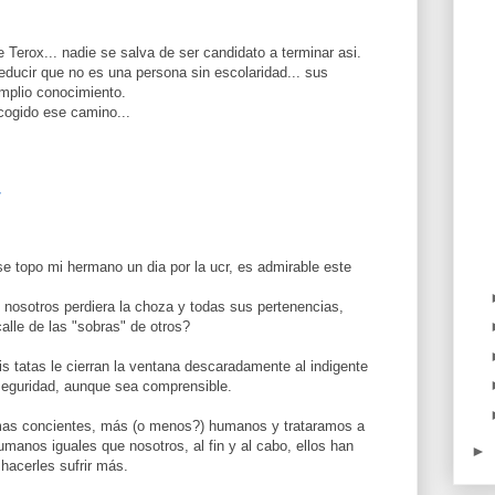
erox... nadie se salva de ser candidato a terminar asi.
educir que no es una persona sin escolaridad... sus
amplio conocimiento.
cogido ese camino...
7
e topo mi hermano un dia por la ucr, es admirable este
 nosotros perdiera la choza y todas sus pertenencias,
calle de las "sobras" de otros?
 tatas le cierran la ventana descaradamente al indigente
nseguridad, aunque sea comprensible.
 mas concientes, más (o menos?) humanos y trataramos a
manos iguales que nosotros, al fin y al cabo, ellos han
►
hacerles sufrir más.