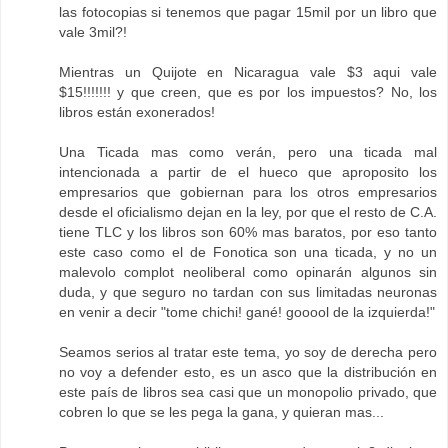
las fotocopias si tenemos que pagar 15mil por un libro que
vale 3mil?!
Mientras un Quijote en Nicaragua vale $3 aqui vale
$15!!!!!!! y que creen, que es por los impuestos? No, los
libros están exonerados!
Una Ticada mas como verán, pero una ticada mal
intencionada a partir de el hueco que aproposito los
empresarios que gobiernan para los otros empresarios
desde el oficialismo dejan en la ley, por que el resto de C.A.
tiene TLC y los libros son 60% mas baratos, por eso tanto
este caso como el de Fonotica son una ticada, y no un
malevolo complot neoliberal como opinarán algunos sin
duda, y que seguro no tardan con sus limitadas neuronas
en venir a decir "tome chichi! gané! gooool de la izquierda!"
Seamos serios al tratar este tema, yo soy de derecha pero
no voy a defender esto, es un asco que la distribución en
este país de libros sea casi que un monopolio privado, que
cobren lo que se les pega la gana, y quieran mas...