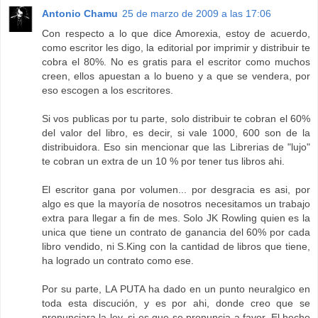
Antonio Chamu
25 de marzo de 2009 a las 17:06
Con respecto a lo que dice Amorexia, estoy de acuerdo,
como escritor les digo, la editorial por imprimir y distribuir te
cobra el 80%. No es gratis para el escritor como muchos
creen, ellos apuestan a lo bueno y a que se vendera, por
eso escogen a los escritores.
Si vos publicas por tu parte, solo distribuir te cobran el 60%
del valor del libro, es decir, si vale 1000, 600 son de la
distribuidora. Eso sin mencionar que las Librerias de "lujo"
te cobran un extra de un 10 % por tener tus libros ahi.
El escritor gana por volumen... por desgracia es asi, por
algo es que la mayoría de nosotros necesitamos un trabajo
extra para llegar a fin de mes. Solo JK Rowling quien es la
unica que tiene un contrato de ganancia del 60% por cada
libro vendido, ni S.King con la cantidad de libros que tiene,
ha logrado un contrato como ese.
Por su parte, LA PUTA ha dado en un punto neuralgico en
toda esta discución, y es por ahi, donde creo que se
pronunciara la ley, si es que se pronuncia a favor. El hecho