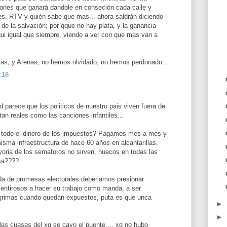
ones que ganará dandole en conseción cada calle y
es, RTV y quién sabe que mas... ahora saldrán diciendo
de la salvación; por qque no hay plata, y la ganancia
qui igual que siempre, viendo a ver con que mas van a
imas, y Atenas, no hemos olvidado, no hemos perdonado...
:18
 parece que los politicos de nuestro pais viven fuera de
tan reales como las canciones infantiles...
 todo el dinero de los impuestos? Pagamos mes a mes y
isma infraestructura de hace 60 años en alcantarillas,
yoria de los semaforos no sirven, huecos en todas las
sa????
a de promesas electorales deberiamos presionar
entirosos a hacer su trabajo como manda, a ser
agrimas cuando quedan expuestos, puta es que unca
►
►
as cuasas del xq se cayo el puente.... xq no hubo