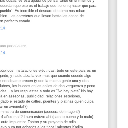
as cosas, es esa apatìa de pensar tanto en si mismos y
 acuerdan que ese es el trabajo que tienen q hacer que para
pueblo". Es increible el descaro de como nos roban
r bien. Las carreteras que llevan hasta las casas de
n perfecto estado.
:14
ado por el autor.
:14
s públicos, instalaciones eléctricas, todo en este país es un
gante, y nadie alza la voz mas que cuando sucede algo
e erradicarse crecen (y son la misma gente una y otra
ubres, los huecos en las calles de dan verguenza y pena
padas... y las respuestas a todo es "No hay plata" No hay
da en asesorias, publicidad, relaciones esteriores,
(dado el estado de calles, puentes y platinas quién culpa
ar en avioneta!?)
! ministra de comunicación (asesora de imagen?)
 4 años mas? Laura estuvo ahi (para lo bueno y lo malo)
s auto impuestos Tonton y su proyecto de odio
llevo puta por echados a los ticos! mientras Karlita