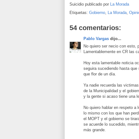
Suicidio publicado por
La Morada
Etiquetas:
Gobierno
,
La Morada
,
Opini
54 comentarios:
Pablo Vargas
dijo...
No quiero ser necio con esto, 
Lamentablemente en CR las cat
Hoy esta lamentable noticia o
seguira sucediendo hasta que 
que flor de un día.
Ya nadie recuerda las victimas 
de la Municipalidad y el gobier
y la gente si acaso tiene una l
No quiero hablar en respeto a 
lo mismo con los que han perdid
el MOPT y el gobierno se tirar
se acuerde lo sucedido, mientr
más grande.