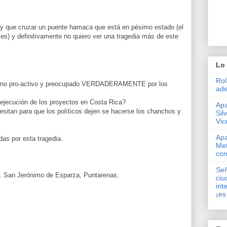
ay que cruzar un puente hamaca que está en pésimo estado (el
es) y definitivamente no quiero ver una tragedia más de este
Lo 
Rol
erno pro-activo y preocupado VERDADERAMENTE por los
ade
 ejecución de los proyectos en Costa Rica?
Apa
sitan para que los políticos dejen se hacerse los chanchos y
Sil
Vic
Apa
das por esta tragedia.
Met
con
Señ
. San Jerónimo de Esparza, Puntarenas.
ciu
int
¡es