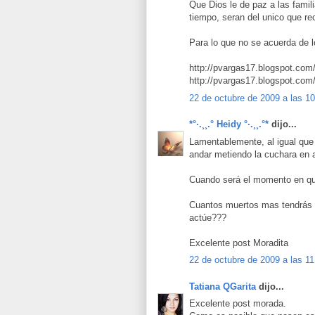
Que Dios le de paz a las famil
tiempo, seran del unico que rec
Para lo que no se acuerda de l
http://pvargas17.blogspot.com/2
http://pvargas17.blogspot.com
22 de octubre de 2009 a las 1
*°·.¸¸.° Heidy °·.¸¸.°*
dijo...
Lamentablemente, al igual que
andar metiendo la cuchara en a
Cuando será el momento en qu
Cuantos muertos mas tendrás q
actúe???
Excelente post Moradita
22 de octubre de 2009 a las 11
Tatiana QGarita
dijo...
Excelente post morada.