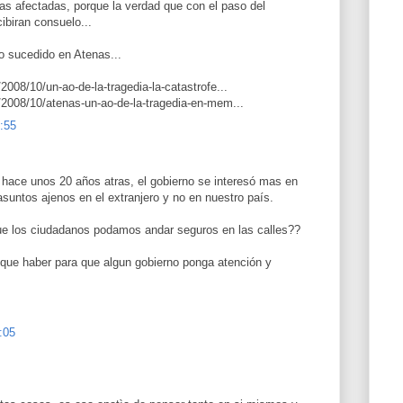
ias afectadas, porque la verdad que con el paso del
ibiran consuelo...
o sucedido en Atenas...
008/10/un-ao-de-la-tragedia-la-catastrofe...
/2008/10/atenas-un-ao-de-la-tragedia-en-mem...
0:55
 hace unos 20 años atras, el gobierno se interesó mas en
suntos ajenos en el extranjero y no en nuestro país.
e los ciudadanos podamos andar seguros en las calles??
ue haber para que algun gobierno ponga atención y
:05