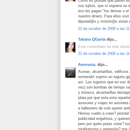
Como es posible que pasen est
sus lujitos, que ni siquiera se
eso les pagan "los demas o el 
nuestro dinero. Para ellos vivi
diputad@s y ministr@s estan e
22 de octubre de 2009 a las 11
Tatiana QGarita
dijo...
Este comentario ha sido elimin
22 de octubre de 2009 a las 11
Amorexia.
dijo...
Aceras, alcantarillas, edificio
remiendo! sopmo un tugurio gi
así. Los tugurios que en vez d
vez) son bombas de tiempo sal
y tristeza, alcantarillas desta
plata por que esta esta reparti
asesores y viajes en avioneta 
a ballestero de solo querer and
Hemos vuelto a creer? pistola
publicidad engañosa, y quieren
pero por quién putas votar? lo
totalitarismo y represión? nos 