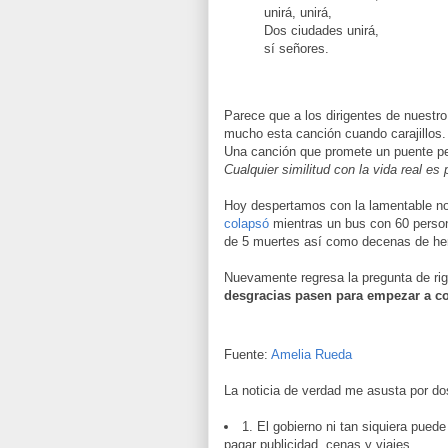
unirá, unirá,
Dos ciudades unirá,
sí señores.
Parece que a los dirigentes de nuestr
mucho esta canción cuando carajillos.
Una canción que promete un puente pe
Cualquier similitud con la vida real es
Hoy despertamos con la lamentable no
colapsó
mientras un bus con 60 perso
de 5 muertes así como decenas de her
Nuevamente regresa la pregunta de ri
desgracias pasen para empezar a co
Fuente:
Amelia Rueda
La noticia de verdad me asusta por do
1. El gobierno ni tan siquiera puede
pagar publicidad, cenas y viajes.