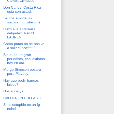
CambioClimático
Don Carlos, Costa Rica
esta con usted.
Se nos suicida un
suicida... (invitación)
Culto a la enfermiza
delgadez. RALPH
LAUREN.
Como putas no se nos va
a salir el tico!!!!!!?
Sin duda un gran
periodista, casi extintos
hoy en día
Marge Simpson posará
para Playboy.
Hay que pedir bancos
laicos?
Dos años ya.
CALDERON CULPABLE
Si es estupido es un Ig
nobel.