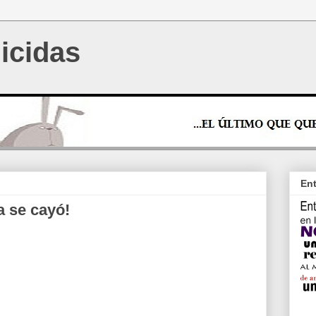
icidas
Ent
Ya se cayó!