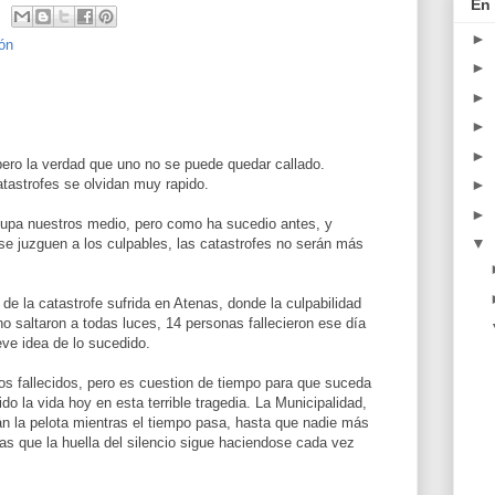
En 
►
ón
►
►
►
►
pero la verdad que uno no se puede quedar callado.
astrofes se olvidan muy rapido.
►
►
cupa nuestros medio, pero como ha sucedio antes, y
▼
se juzguen a los culpables, las catastrofes no serán más
de la catastrofe sufrida en Atenas, donde la culpabilidad
no saltaron a todas luces, 14 personas fallecieron ese día
eve idea de lo sucedido.
los fallecidos, pero es cuestion de tiempo para que suceda
o la vida hoy en esta terrible tragedia. La Municipalidad,
an la pelota mientras el tiempo pasa, hasta que nadie más
as que la huella del silencio sigue haciendose cada vez