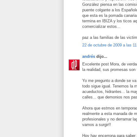
González piensa en las comisi
puente colgante a los Español
que esta es la pomada canaria 
termina en IBIZA y los ticos a
comercializar estos...
paz a las familias de las vict
22 de octubre de 2009 a las 11
andrés
dijo...
Excelente post Mora, de verdad
la realidad, sus promesas son 
Yo me pregunto a donde se va
todo sigue igual. Tenemos la m
acueductos, hidrantes... la ma
calles... que demonios nos pa
Ahora que estmos en temporad
realmente a esta manada de m
profesionales y no derramar l
vamos a surgir!!
Hoy hay encerrona para saber l