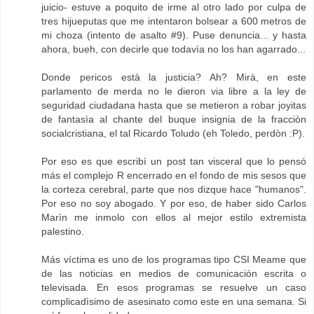
juicio- estuve a poquito de irme al otro lado por culpa de
tres hijueputas que me intentaron bolsear a 600 metros de
mi choza (intento de asalto #9). Puse denuncia... y hasta
ahora, bueh, con decirle que todavìa no los han agarrado...
Donde pericos està la justicia? Ah? Mirà, en este
parlamento de merda no le dieron via libre a la ley de
seguridad ciudadana hasta que se metieron a robar joyitas
de fantasìa al chante del buque insignia de la fracciòn
socialcristiana, el tal Ricardo Toludo (eh Toledo, perdòn :P).
Por eso es que escribì un post tan visceral que lo pensó
más el complejo R encerrado en el fondo de mis sesos que
la corteza cerebral, parte que nos dizque hace "humanos".
Por eso no soy abogado. Y por eso, de haber sido Carlos
Marìn me inmolo con ellos al mejor estilo extremista
palestino.
Más víctima es uno de los programas tipo CSI Meame que
de las noticias en medios de comunicaciòn escrita o
televisada. En esos programas se resuelve un caso
complicadìsimo de asesinato como este en una semana. Si