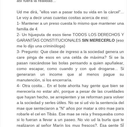
asì fuera la realidad...
Ud me dirá, "ellos van a pasar toda su vida en la càrcel"...
Le voy a decir unas cuantas cositas acerca de eso:
1- Mantener a un preso cuesta lo mismo que mantener una
familia de 4
2- Un hijueputa de esos tiene TODOS LOS DERECHOS Y
GARANTÎAS CONSTITUCIONALES
SIN MERECERLO
(eso
me lo dijo una criminòloga)
3- Pregunto: Que clase de ingreso a la sociedad genera un
care pinga de esos en una celda de màxima? Si se la
pasan rascándose las bolas pensando a quien apuñalear,
como escapar, como cuando y con qué drogarse... Si
generaran un income que al menos pague su
manutenciòn, si los encerrarìa.
4- Otra cosita... En el bote ahorita hay gente que bien se
merecerìa no estar ahí, porque a pesar de las crueldades
que hayan hecho, se arrepienten y se reforman para volver
a la sociedad y serles ùtiles. No se si ud vio la sentencia del
mae que senteciaron a "N" años por matar a otro mae para
robarle el cel en Tibás. Ese mae se reía y fresqueaba como
si lo fueran a llevar a un paseo. No vio ud la burla que le
realizaron al señor Marín los muy frescos?. Esa gente SÌ