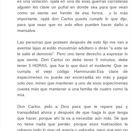
es una violación, ojalá en una de esas guerras carcelarias
alguien les clave un puñal en donde sea para que vean
como se siente ser herido de esa forma... y lo más
importante, ojalá don Carlos pueda cumplir lo que dijo,
para que vean que no solo ellos pueden hacer daño a
mansalva.
Las personas que posteen después de esto fijo me van a
aventar lajas al estilo musulmán adúltero o dirán "a este se
le salió el demonio". Pero uno tiene derecho a expresar lo
que siente. Don Carlos no debe tener 5 minutos, debe
tener 5 HORAS, que fue lo que duró el incidente. Que se
cumpla el viejo código Hammurabi.Esa clase de
especímenes no puede ser encerradita sin más y pagar
solo eso, miren que mantener a uno de esos especímenes
cuesta más que mantener a una familia de cuatro como la
mía.
Don Carlos, pido a Dios para que le repare paz y
tranquilidad ahora y después de que haga lo que tenga
que hacer, porque ahí la va a necesitar aún más. Sé que
no tiene nada que perder, porque esos malnacidos le
robaron todo lo que ud quería y valoraba, pero que eso no