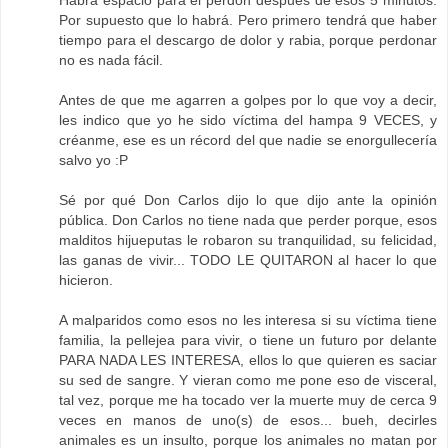
Habrá espacio para el perdón después de esos 5 minutos.
Por supuesto que lo habrá. Pero primero tendrá que haber
tiempo para el descargo de dolor y rabia, porque perdonar
no es nada fácil.
Antes de que me agarren a golpes por lo que voy a decir,
les indico que yo he sido víctima del hampa 9 VECES, y
créanme, ese es un récord del que nadie se enorgullecería
salvo yo :P
Sé por qué Don Carlos dijo lo que dijo ante la opinión
pública. Don Carlos no tiene nada que perder porque, esos
malditos hijueputas le robaron su tranquilidad, su felicidad,
las ganas de vivir... TODO LE QUITARON al hacer lo que
hicieron.
A malparidos como esos no les interesa si su víctima tiene
familia, la pellejea para vivir, o tiene un futuro por delante
PARA NADA LES INTERESA, ellos lo que quieren es saciar
su sed de sangre. Y vieran como me pone eso de visceral,
tal vez, porque me ha tocado ver la muerte muy de cerca 9
veces en manos de uno(s) de esos... bueh, decirles
animales es un insulto, porque los animales no matan por