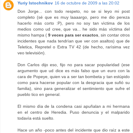
Yuriy Istochnikov
16 de octubre de 2009 a las 20:02
Don Jorge... con todo respeto, no se si leyo mi post
completo (sé que es muy laaaargo, pero me dio pereza
hacerlo màs corto :P), pero no soy tan vìctima de los
medios como ud cree, que va... he sido más víctima del
mismo hampa (
9 veces para ser exactos
, sin contar otros
incidentes que nada tendrìan que ver con asaltos) que de
Teletica, Repretel o Extra TV 42 (de hecho, rarìsima vez
veo televisión).
Don Carlos dijo eso, fijo no para sacar popularidad (ese
argumento que ud dice es más falso que un euro con la
cara de Popeye, quien va a ser tan bombeta y tan estúpido
como para hacerse popular con la desgracia que sufió su
familia), sino para generalizar el sentimiento que sufre el
pueblo tico en general.
El mismo dìa de la condena casi apuñalan a mi hermana
en el centro de Heredia. Puso denuncia y el malparido
todavìa está suelto.
Hace un año -poco antes del incidente que dio raìz a este