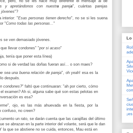
ece, pero, no se les hace muy diferente el mensaje al de
os y apretándonos con nuestr
a
parej
a
", cuántas parejas
 jóvenes
"?
interior: "
Esas personas tienen derecho
", no se si les suena
or "
Como todas las personas...
"
Lo 
es se ven demasiado jóvenes.
Rol
que llevar condones" "
por si acaso
"
ade
ja, tenía que poner esta línea)
Apa
como si de verdad las doñas fueran así... o son maes?
Sil
Vic
e sea una buena relación de pareja
", oh yeah! esa es la
elo después.
Apa
Met
en condones?
" faltó que continuaran: "ah por cierto, cómo
con
 el examen? Ah si, alguna sabe qué son estas pelotas en
nversación es esa?
Señ
ciu
erme
", ojo, es las más ahuevada en la fiesta, por la
int
o confuso, no creen?
¡es
cumento un rato, se darán cuenta que las carajillas del último
e se abrazan en la parte interior del volante, será que le dan
Y la que se abstiene no se cuida, entonces, Mau está en