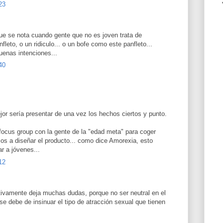
23
 que se nota cuando gente que no es joven trata de
fleto, o un ridiculo... o un bofe como este panfleto...
buenas intenciones...
40
ejor sería presentar de una vez los hechos ciertos y punto.
 focus group con la gente de la "edad meta" para coger
os a diseñar el producto... como dice Amorexia, esto
r a jóvenes...
12
nitivamente deja muchas dudas, porque no ser neutral en el
se debe de insinuar el tipo de atracción sexual que tienen