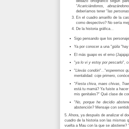
dedazo ortográfico según par
"
Acariciándonos, abrazándon
deberíamos tener "
las personas
En el cuadro amarillo de la cara 
como despectivo? No sería mej
De la historia gráfica...
Sigo pensando que los personaj
Ya por conocer a una "
güila
"hay 
El más guapo es el emo (Jajajaja
"
ya lo vi y estoy por pescarlo
", 
"
Llevás condón
"..."
esperemos qu
mentalidad: coje primero, conóc
"
Fiesta chiva, maes chivas, Tra
está tu mamá? Ya fuiste a hacer
mis genitales?" Qué clase de co
"
No, porque he decidio absten
abstención? Mensaje con sentid
5. Ahora, ya después de analizar el do
cuadro de la historia son las mismas qu
vuelta a Mau con la que se abstiene? 