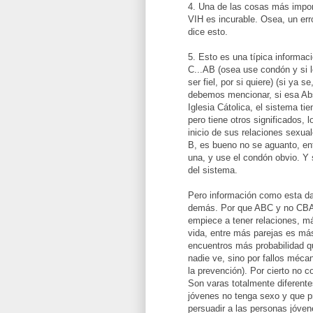
4. Una de las cosas más import
VIH es incurable. Osea, un erro
dice esto.
5. Esto es una típica informa
C...AB (osea use condón y si 
ser fiel, por si quiere) (si ya
debemos mencionar, si esa Abs
Iglesia Cátolica, el sistema tie
pero tiene otros significados, l
inicio de sus relaciones sexu
B, es bueno no se aguanto, ent
una, y use el condón obvio. Y s
del sistema.
Pero información como esta da 
demás. Por que ABC y no CBA?
empiece a tener relaciones, má
vida, entre más parejas es má
encuentros más probabilidad qu
nadie ve, sino por fallos méca
la prevención). Por cierto no 
Son varas totalmente diferent
jóvenes no tenga sexo y que pr
persuadir a las personas jóvene