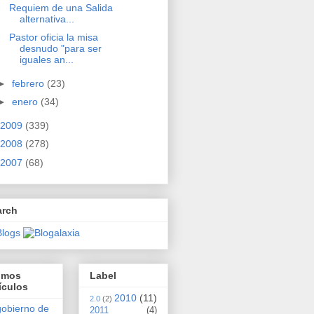
Requiem de una Salida
alternativa...
Pastor oficia la misa
desnudo "para ser
iguales an...
►
febrero
(23)
►
enero
(34)
2009
(339)
2008
(278)
2007
(68)
arch
timos
Label
ículos
2010
(11)
2.0
(2)
gobierno de
2011
(4)