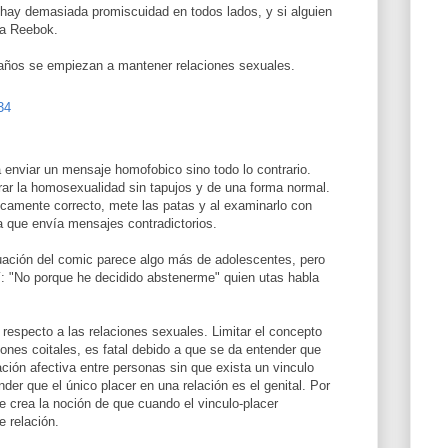
 hay demasiada promiscuidad en todos lados, y si alguien
ta Reebok.
años se empiezan a mantener relaciones sexuales.
34
a enviar un mensaje homofobico sino todo lo contrario.
rar la homosexualidad sin tapujos y de una forma normal.
ticamente correcto, mete las patas y al examinarlo con
a que envía mensajes contradictorios.
ituación del comic parece algo más de adolescentes, pero
í: "No porque he decidido abstenerme" quien utas habla
 respecto a las relaciones sexuales. Limitar el concepto
iones coitales, es fatal debido a que se da entender que
ción afectiva entre personas sin que exista un vinculo
nder que el único placer en una relación es el genital. Por
 crea la noción de que cuando el vinculo-placer
 relación.