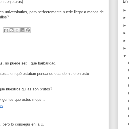
En 
on conjeturas)
►
tes universitarios, pero perfectamente puede llegar a manos de
ellos?
►
►
►
►
►
▼
ás, no puede ser... que barbaridad.
entes... en qué estaban pensando cuando hicieron este
que nuestros guilas son brutos?
eligentes que estos mops...
12
s, pero lo conseguí en la U.