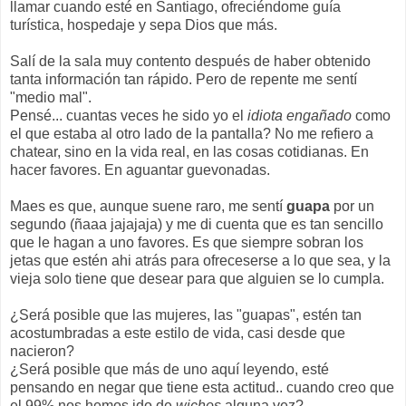
llamar cuando esté en Santiago, ofreciéndome guía
turística, hospedaje y sepa Dios que más.
Salí de la sala muy contento después de haber obtenido
tanta información tan rápido. Pero de repente me sentí
"medio mal".
Pensé... cuantas veces he sido yo el
idiota engañado
como
el que estaba al otro lado de la pantalla? No me refiero a
chatear, sino en la vida real, en las cosas cotidianas. En
hacer favores. En aguantar guevonadas.
Maes es que, aunque suene raro, me sentí
guapa
por un
segundo (ñaaa jajajaja) y me di cuenta que es tan sencillo
que le hagan a uno favores. Es que siempre sobran los
jetas que estén ahi atrás para ofreceserse a lo que sea, y la
vieja solo tiene que desear para que alguien se lo cumpla.
¿Será posible que las mujeres, las "guapas", estén tan
acostumbradas a este estilo de vida, casi desde que
nacieron?
¿Será posible que más de uno aquí leyendo, esté
pensando en negar que tiene esta actitud.. cuando creo que
el 99% nos hemos ido de
wichos
alguna vez?