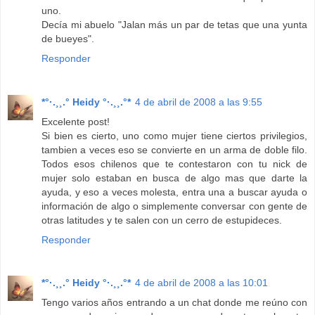
uno.
Decía mi abuelo "Jalan más un par de tetas que una yunta
de bueyes".
Responder
*°·.¸¸.° Heidy °·.¸¸.°*
4 de abril de 2008 a las 9:55
Excelente post!
Si bien es cierto, uno como mujer tiene ciertos privilegios,
tambien a veces eso se convierte en un arma de doble filo.
Todos esos chilenos que te contestaron con tu nick de
mujer solo estaban en busca de algo mas que darte la
ayuda, y eso a veces molesta, entra una a buscar ayuda o
información de algo o simplemente conversar con gente de
otras latitudes y te salen con un cerro de estupideces.
Responder
*°·.¸¸.° Heidy °·.¸¸.°*
4 de abril de 2008 a las 10:01
Tengo varios años entrando a un chat donde me reúno con