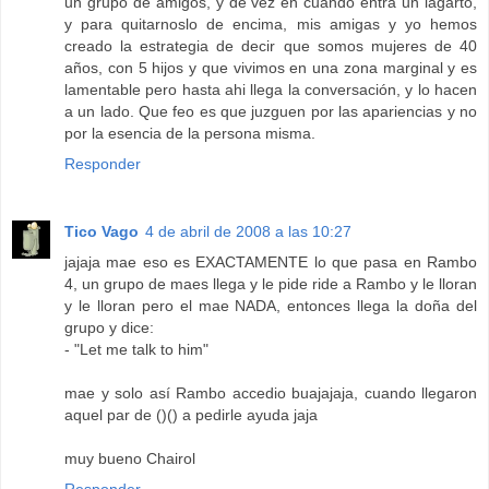
un grupo de amigos, y de vez en cuando entra un lagarto,
y para quitarnoslo de encima, mis amigas y yo hemos
creado la estrategia de decir que somos mujeres de 40
años, con 5 hijos y que vivimos en una zona marginal y es
lamentable pero hasta ahi llega la conversación, y lo hacen
a un lado. Que feo es que juzguen por las apariencias y no
por la esencia de la persona misma.
Responder
Tico Vago
4 de abril de 2008 a las 10:27
jajaja mae eso es EXACTAMENTE lo que pasa en Rambo
4, un grupo de maes llega y le pide ride a Rambo y le lloran
y le lloran pero el mae NADA, entonces llega la doña del
grupo y dice:
- "Let me talk to him"
mae y solo así Rambo accedio buajajaja, cuando llegaron
aquel par de ()() a pedirle ayuda jaja
muy bueno Chairol