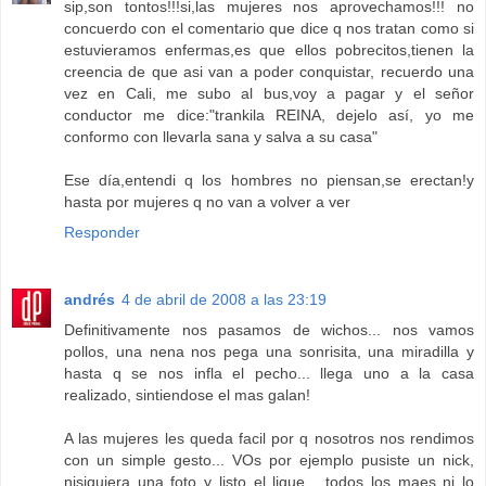
sip,son tontos!!!si,las mujeres nos aprovechamos!!! no
concuerdo con el comentario que dice q nos tratan como si
estuvieramos enfermas,es que ellos pobrecitos,tienen la
creencia de que asi van a poder conquistar, recuerdo una
vez en Cali, me subo al bus,voy a pagar y el señor
conductor me dice:"trankila REINA, dejelo así, yo me
conformo con llevarla sana y salva a su casa"
Ese día,entendi q los hombres no piensan,se erectan!y
hasta por mujeres q no van a volver a ver
Responder
andrés
4 de abril de 2008 a las 23:19
Definitivamente nos pasamos de wichos... nos vamos
pollos, una nena nos pega una sonrisita, una miradilla y
hasta q se nos infla el pecho... llega uno a la casa
realizado, sintiendose el mas galan!
A las mujeres les queda facil por q nosotros nos rendimos
con un simple gesto... VOs por ejemplo pusiste un nick,
nisiquiera una foto y listo el ligue... todos los maes ni lo