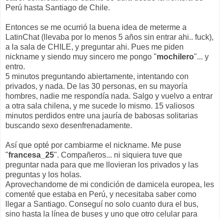
Perú hasta Santiago de Chile.
Entonces se me ocurrió la buena idea de meterme a
LatinChat (llevaba por lo menos 5 años sin entrar ahi.. fuck),
a la sala de CHILE, y preguntar ahi. Pues me piden
nickname y siendo muy sincero me pongo "
mochilero
"... y
entro.
5 minutos preguntando abiertamente, intentando con
privados, y nada. De las 30 personas, en su mayoría
hombres, nadie me respondía nada. Salgo y vuelvo a entrar
a otra sala chilena, y me sucede lo mismo. 15 valiosos
minutos perdidos entre una jauría de babosas solitarias
buscando sexo desenfrenadamente.
Así que opté por cambiarme el nickname. Me puse
"
francesa_25
". Compañeros... ni siquiera tuve que
preguntar nada para que me llovieran los privados y las
preguntas y los holas.
Aprovechandome de mi condición de damicela europea, les
comenté que estaba en Perú, y necesitaba saber como
llegar a Santiago. Conseguí no solo cuanto dura el bus,
sino hasta la línea de buses y uno que otro celular para