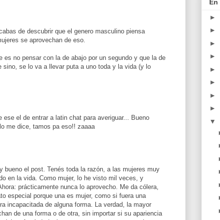
En 
►
►
abas de descubrir que el genero masculino piensa
 mujeres se aprovechan de eso.
►
►
ve es no pensar con la de abajo por un segundo y que la de
 sino, se lo va a llevar puta a uno toda y la vida (y lo
►
►
►
►
 ese el de entrar a latin chat para averiguar... Bueno
▼
lo me dice, tamos pa eso!! zaaaa
uy bueno el post. Tenés toda la razón, a las mujeres muy
todo en la vida. Como mujer, lo he visto mil veces, y
Ahora: prácticamente nunca lo aprovecho. Me da cólera,
to especial porque una es mujer, como si fuera una
a incapacitada de alguna forma. La verdad, la mayor
chan de una forma o de otra, sin importar si su apariencia