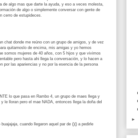
a de algo mas que darte la ayuda, y eso a veces molesta,
formación de algo o simplemente conversar con gente de
un cerro de estupideces.
un chat donde me reúno con un grupo de amigos, y de vez
 para quitarnoslo de encima, mis amigas y yo hemos
que somos mujeres de 40 años, con 5 hijos y que vivimos
ntable pero hasta ahi llega la conversación, y lo hacen a
n por las apariencias y no por la esencia de la persona
TE lo que pasa en Rambo 4, un grupo de maes llega y
n y le lloran pero el mae NADA, entonces llega la doña del
►
uajajaja, cuando llegaron aquel par de ()() a pedirle