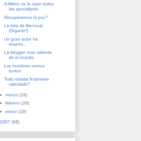
A Albino se le caen todas
las apocalipsis.
Recuperemos la paz?
La lista de Berrocal.
(Diganlo!)
Un gran actor ha
muerto...
La blogger mas valiente
de el mundo.
Los hombres somos
tontos
Todo estaba fríamente
calculado?
►
marzo
(16)
►
febrero
(20)
►
enero
(19)
2007
(68)