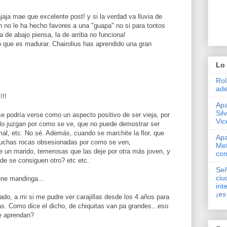
ajaja mae que excelente post! y si la verdad va lluvia de
n no le ha hecho favores a una "guapa" no si para tontos
 de abajo piensa, la de arriba no funciona!
que es madurar. Chairolius has aprendido una gran
Lo 
Rol
ade
!!!
Apa
Sil
ese podría verse como un aspecto positivo de ser vieja, por
Vic
 lo juzgan por como se ve, que no puede demostrar ser
al, etc. No sé. Además, cuando se marchite la flor, que
Apa
muchas rocas obsesionadas por como se ven,
Met
 un marido, temerosas que las deje por otra más joven, y
con
nde se consiguen otro? etc etc.
Señ
ciu
iene mandinga...
int
¡es
ado, a mi si me pudre ver carajillas desde los 4 años para
las. Como dice el dicho, de chiquitas van pa grandes...eso
ue aprendan?