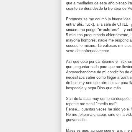
que a mediados de este año pienso ir
cuanto se dura desde la frontera de Pe
Entonces se me ocurrió la buena idea 
entrar ahi.. fuck), a la sala de CHIL
sincero me pongo "
mochilero
"... y en
5 minutos preguntando abiertamente, i
mayoría hombres, nadie me respondía n
sucede lo mismo. 15 valiosos minutos 
sexo desenfrenadamente.
Así que opté por cambiarme el nickn
que preguntar nada para que me llovier
Aprovechandome de mi condición de d
necesitaba saber como llegar a Santiag
de buses y uno que otro celular para l
hospedaje y sepa Dios que más.
Salí de la sala muy contento después 
repente me sentí "medio mal".
Pensé... cuantas veces he sido yo el
No me refiero a chatear, sino en la vi
guevonadas.
Maes es que, aunque suene raro, me 