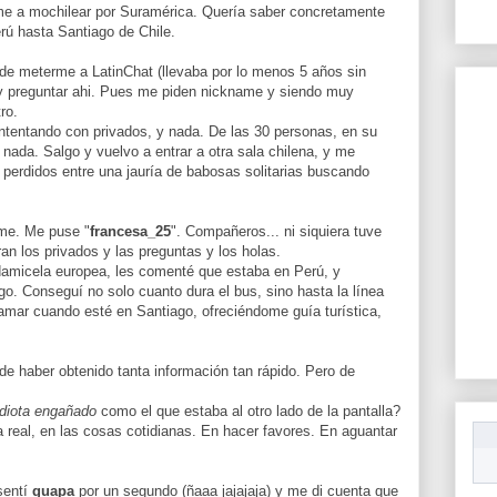
me a mochilear por Suramérica. Quería saber concretamente
rú hasta Santiago de Chile.
de meterme a LatinChat (llevaba por lo menos 5 años sin
E, y preguntar ahi. Pues me piden nickname y siendo muy
tro.
ntentando con privados, y nada. De las 30 personas, en su
ada. Salgo y vuelvo a entrar a otra sala chilena, y me
perdidos entre una jauría de babosas solitarias buscando
ame. Me puse "
francesa_25
". Compañeros... ni siquiera tuve
an los privados y las preguntas y los holas.
amicela europea, les comenté que estaba en Perú, y
o. Conseguí no solo cuanto dura el bus, sino hasta la línea
lamar cuando esté en Santiago, ofreciéndome guía turística,
de haber obtenido tanta información tan rápido. Pero de
idiota engañado
como el que estaba al otro lado de la pantalla?
da real, en las cosas cotidianas. En hacer favores. En aguantar
sentí
guapa
por un segundo (ñaaa jajajaja) y me di cuenta que