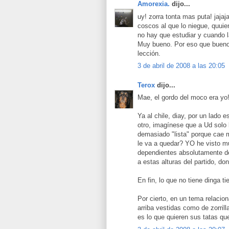
Amorexia.
dijo...
uy! zorra tonta mas puta! jajaj
coscos al que lo niegue, quuie
no hay que estudiar y cuando la
Muy bueno. Por eso que bueno 
lección.
3 de abril de 2008 a las 20:05
Terox
dijo...
Mae, el gordo del moco era yo!
Ya al chile, diay, por un lado 
otro, imagínese que a Ud solo
demasiado "lista" porque cae m
le va a quedar? YO he visto 
dependientes absolutamente de
a estas alturas del partido, do
En fin, lo que no tiene dinga t
Por cierto, en un tema relacion
arriba vestidas como de zorril
es lo que quieren sus tatas q