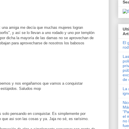
Se
z una amiga me decía que muchas mujeres logran
Ul
porfis", y así se lo llevan a uno rodado y uno por templón
Art
o por dicha la mayoría de las damas no se aprovechan de
El 
 rebajan para aprovecharse de nosotros los babosos
rod
Las
pol
pri
púb
exc
de 
reemos y nos engañamos que vamos a conquistar
La 
s estúpidos. Saludos mop
ign
Nic
Má
“Pa
s solo pensando en conquistar. Es simplemente por
el 
o que asi son las cosas y ya. Jaja no sé, es rarísimo.
no 
fue