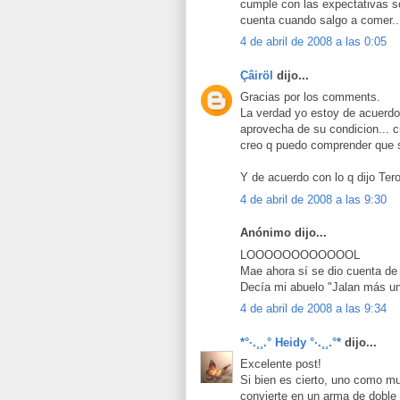
cumple con las expectativas s
cuenta cuando salgo a comer..
4 de abril de 2008 a las 0:05
Çâiröl
dijo...
Gracias por los comments.
La verdad yo estoy de acuerdo 
aprovecha de su condicion...
creo q puedo comprender que se
Y de acuerdo con lo q dijo Ter
4 de abril de 2008 a las 9:30
Anónimo dijo...
LOOOOOOOOOOOOL
Mae ahora sí se dio cuenta de
Decía mi abuelo "Jalan más un
4 de abril de 2008 a las 9:34
*°·.¸¸.° Heidy °·.¸¸.°*
dijo...
Excelente post!
Si bien es cierto, uno como muj
convierte en un arma de doble 