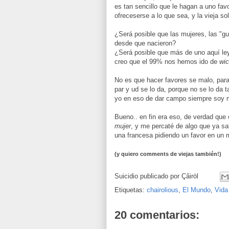
es tan sencillo que le hagan a uno fav
ofreceserse a lo que sea, y la vieja s
¿Será posible que las mujeres, las "gu
desde que nacieron?
¿Será posible que más de uno aquí ley
creo que el 99% nos hemos ido de
wi
No es que hacer favores se malo, para
par y ud se lo da, porque no se lo da
yo en eso de dar campo siempre soy 
Bueno.. en fin era eso, de verdad que
mujer
, y me percaté de algo que ya sab
una francesa pidiendo un favor en un 
(y quiero comments de viejas también!)
Suicidio publicado por
Çâiröl
Etiquetas:
chairolious
,
El Mundo
,
Vida
20 comentarios: