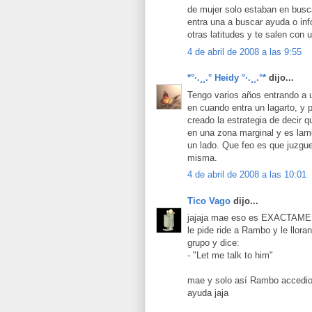
de mujer solo estaban en busc
entra una a buscar ayuda o in
otras latitudes y te salen con 
4 de abril de 2008 a las 9:55
*°·.¸¸.° Heidy °·.¸¸.°*
dijo...
Tengo varios años entrando a 
en cuando entra un lagarto, y
creado la estrategia de decir 
en una zona marginal y es lame
un lado. Que feo es que juzgue
misma.
4 de abril de 2008 a las 10:01
Tico Vago
dijo...
jajaja mae eso es EXACTAMEN
le pide ride a Rambo y le llora
grupo y dice:
- "Let me talk to him"
mae y solo así Rambo accedio b
ayuda jaja