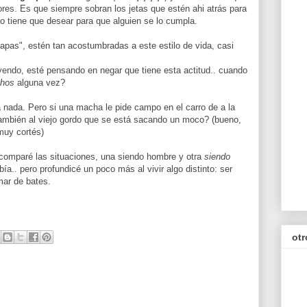
ores. Es que siempre sobran los jetas que estén ahi atrás para
olo tiene que desear para que alguien se lo cumpla.
apas", estén tan acostumbradas a este estilo de vida, casi
endo, esté pensando en negar que tiene esta actitud.. cuando
chos
alguna vez?
 nada. Pero si una macha le pide campo en el carro de a la
 también al viejo gordo que se está sacando un moco? (bueno,
muy cortés)
 comparé las situaciones, una siendo hombre y otra
siendo
ía.. pero profundicé un poco más al vivir algo distinto: ser
mar de bates.
otr