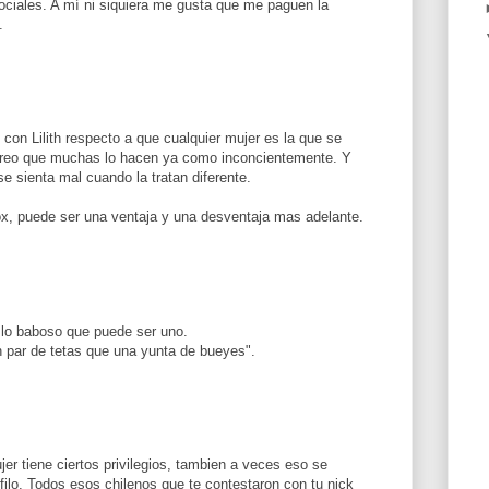
ociales. A mí ni siquiera me gusta que me paguen la
.
con Lilith respecto a que cualquier mujer es la que se
 creo que muchas lo hacen ya como inconcientemente. Y
 sienta mal cuando la tratan diferente.
ox, puede ser una ventaja y una desventaja mas adelante.
 lo baboso que puede ser uno.
 par de tetas que una yunta de bueyes".
er tiene ciertos privilegios, tambien a veces eso se
filo. Todos esos chilenos que te contestaron con tu nick