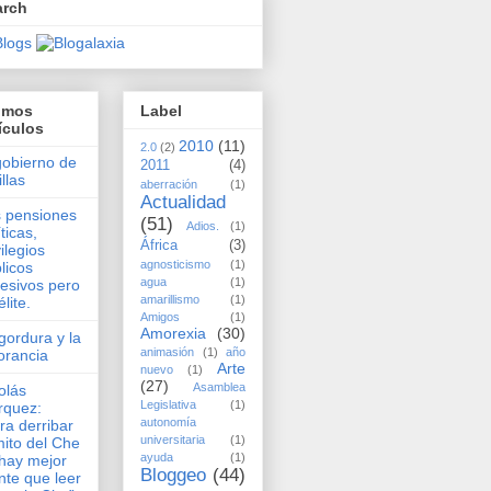
arch
timos
Label
ículos
2010
(11)
2.0
(2)
gobierno de
2011
(4)
illas
aberración
(1)
Actualidad
 pensiones
(51)
Adios.
(1)
íticas,
África
(3)
vilegios
agnosticismo
(1)
licos
agua
(1)
esivos pero
amarillismo
(1)
élite.
Amigos
(1)
Amorexia
(30)
gordura y la
animasión
(1)
año
orancia
Arte
nuevo
(1)
(27)
Asamblea
olás
Legislativa
(1)
rquez:
autonomía
ra derribar
universitaria
(1)
mito del Che
ayuda
(1)
hay mejor
Bloggeo
(44)
nte que leer