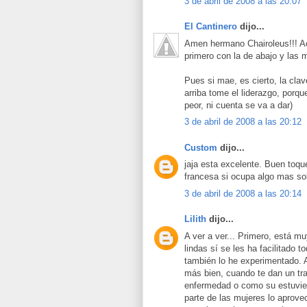
3 de abril de 2008 a las 20:07
El Cantinero
dijo...
Amen hermano Chairoleus!!! Ac
primero con la de abajo y las
Pues si mae, es cierto, la cla
arriba tome el liderazgo, porque
peor, ni cuenta se va a dar)
3 de abril de 2008 a las 20:12
Custom
dijo...
jaja esta excelente. Buen toque
francesa si ocupa algo mas so
3 de abril de 2008 a las 20:14
Lilith
dijo...
A ver a ver... Primero, está m
lindas sí se les ha facilitado 
también lo he experimentado. 
más bien, cuando te dan un tra
enfermedad o como su estuvier
parte de las mujeres lo aprove