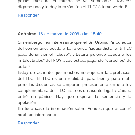
países mas de el mundo se ve semejante TICADA?
dígame uno y le doy la razón, “es el TLC” ó tome verdad!
Responder
Anónimo
18 de marzo de 2009 a las 15:40
Sin embargo, es interesante que el Sr. Urbina Pinto, autor
del comentario, acuda a la retórica "izquierdista" anti TLC
para denunciar el "abuso". ¿Estará pidiendo ayuda a los
"intelectuales" del NO? ¿Les estará pagando “derechos” de
autor?
Estoy de acuerdo que muchos no superan la aprobación
del TLC. El TLC es una realidad -para bien y para mal,-
pero las disqueras se amparan precisamente en una ley
complementaria del TLC. Este es un asunto legal y Canara
entró en pánico. Hay que esperar la sentencia y la
apelación.
En todo caso la información sobre Fonotica que encontré
aquí fue interesante.
Responder