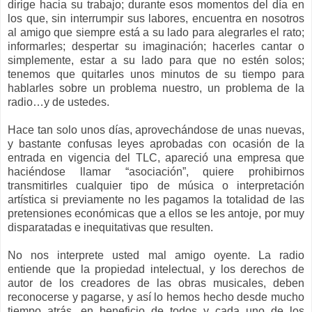
dirige hacia su trabajo; durante esos momentos del día en
los que, sin interrumpir sus labores, encuentra en nosotros
al amigo que siempre está a su lado para alegrarles el rato;
informarles; despertar su imaginación; hacerles cantar o
simplemente, estar a su lado para que no estén solos;
tenemos que quitarles unos minutos de su tiempo para
hablarles sobre un problema nuestro, un problema de la
radio…y de ustedes.
Hace tan solo unos días, aprovechándose de unas nuevas,
y bastante confusas leyes aprobadas con ocasión de la
entrada en vigencia del TLC, apareció una empresa que
haciéndose llamar “asociación”, quiere prohibirnos
transmitirles cualquier tipo de música o interpretación
artística si previamente no les pagamos la totalidad de las
pretensiones económicas que a ellos se les antoje, por muy
disparatadas e inequitativas que resulten.
No nos interprete usted mal amigo oyente. La radio
entiende que la propiedad intelectual, y los derechos de
autor de los creadores de las obras musicales, deben
reconocerse y pagarse, y así lo hemos hecho desde mucho
tiempo atrás, en beneficio de todos y cada uno de los