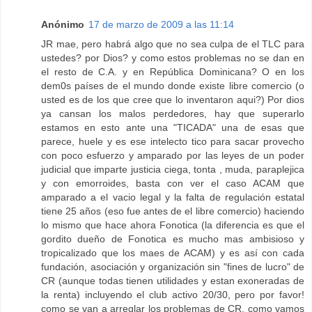
Anónimo
17 de marzo de 2009 a las 11:14
JR mae, pero habrá algo que no sea culpa de el TLC para
ustedes? por Dios? y como estos problemas no se dan en
el resto de C.A. y en República Dominicana? O en los
dem0s países de el mundo donde existe libre comercio (o
usted es de los que cree que lo inventaron aqui?) Por dios
ya cansan los malos perdedores, hay que superarlo
estamos en esto ante una "TICADA" una de esas que
parece, huele y es ese intelecto tico para sacar provecho
con poco esfuerzo y amparado por las leyes de un poder
judicial que imparte justicia ciega, tonta , muda, paraplejica
y con emorroides, basta con ver el caso ACAM que
amparado a el vacio legal y la falta de regulación estatal
tiene 25 años (eso fue antes de el libre comercio) haciendo
lo mismo que hace ahora Fonotica (la diferencia es que el
gordito dueño de Fonotica es mucho mas ambisioso y
tropicalizado que los maes de ACAM) y es así con cada
fundación, asociación y organización sin "fines de lucro" de
CR (aunque todas tienen utilidades y estan exoneradas de
la renta) incluyendo el club activo 20/30, pero por favor!
como se van a arreglar los problemas de CR, como vamos