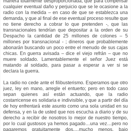
manera totalmente desproporcionada, que para compensar
cualquier eventual daño y perjuicio que se le ocasione a la
radio con la medida – en caso de que se establezca una
demanda, y que al final de ese eventual proceso resulte que
no tiene derecho a cobrar lo que pretenden -, que las
transnacionales tendrían que depositar a la orden de su
Despacho la cantidad de 25 millones de colones – 5
millones por transnacional - ; dineros que probablemente
abonarán buscando un poco entre el menudo de sus cajas
chicas. En guerra avisada – dice el viejo refrán – que no
muere soldado. Lamentablemente el señor Juez está
matando al soldado, para pasar a esperar a ver si se
declara la guerra.
La radio no cede ante el filibusterismo. Esperamos que otro
juez, ley en mano, arregle el entuerto; pero en todo caso
sepan quienes así están actuando, que la radio
costarricense es solidaria e indivisible, y que a partir del día
de hoy enfrentará este asunto como una sola unidad en su
defensa, y en la de usted que nos escucha a diario y de su
derecho a recibir de nosotros lo mejor de nuestro tiempo,
por lo cual gustosos ya hemos pagado…una vez…pero no
pagaremos gratuitamente dos,…mucho menos, bajo