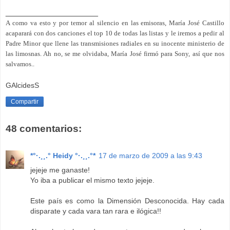
____________________
A como va esto y por temor al silencio en las emisoras, María José Castillo
acaparará con dos canciones el top 10 de todas las listas y le iremos a pedir al
Padre Minor que llene las transmisiones radiales en su inocente ministerio de
las limosnas. Ah no, se me olvidaba, María José firmó para Sony, así que nos
salvamos..
GAlcidesS
Compartir
48 comentarios:
*°·.¸¸.° Heidy °·.¸¸.°*
17 de marzo de 2009 a las 9:43
jejeje me ganaste!
Yo iba a publicar el mismo texto jejeje.
Este país es como la Dimensión Desconocida. Hay cada
disparate y cada vara tan rara e ilógica!!