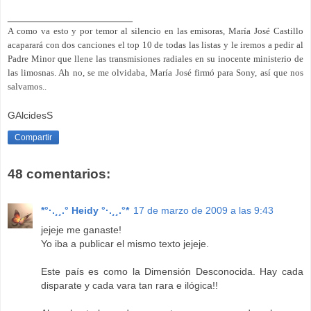
____________________
A como va esto y por temor al silencio en las emisoras, María José Castillo
acaparará con dos canciones el top 10 de todas las listas y le iremos a pedir al
Padre Minor que llene las transmisiones radiales en su inocente ministerio de
las limosnas. Ah no, se me olvidaba, María José firmó para Sony, así que nos
salvamos..
GAlcidesS
Compartir
48 comentarios:
*°·.¸¸.° Heidy °·.¸¸.°*
17 de marzo de 2009 a las 9:43
jejeje me ganaste!
Yo iba a publicar el mismo texto jejeje.
Este país es como la Dimensión Desconocida. Hay cada
disparate y cada vara tan rara e ilógica!!