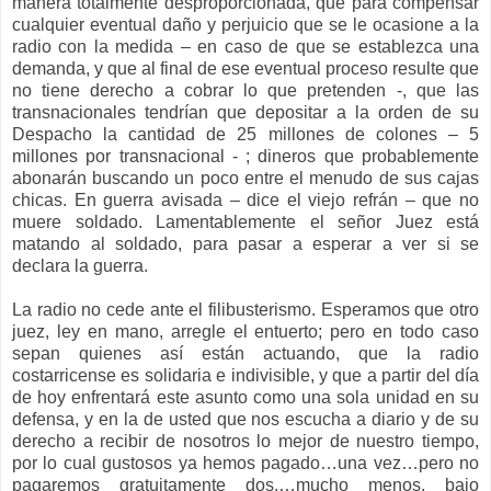
manera totalmente desproporcionada, que para compensar
cualquier eventual daño y perjuicio que se le ocasione a la
radio con la medida – en caso de que se establezca una
demanda, y que al final de ese eventual proceso resulte que
no tiene derecho a cobrar lo que pretenden -, que las
transnacionales tendrían que depositar a la orden de su
Despacho la cantidad de 25 millones de colones – 5
millones por transnacional - ; dineros que probablemente
abonarán buscando un poco entre el menudo de sus cajas
chicas. En guerra avisada – dice el viejo refrán – que no
muere soldado. Lamentablemente el señor Juez está
matando al soldado, para pasar a esperar a ver si se
declara la guerra.
La radio no cede ante el filibusterismo. Esperamos que otro
juez, ley en mano, arregle el entuerto; pero en todo caso
sepan quienes así están actuando, que la radio
costarricense es solidaria e indivisible, y que a partir del día
de hoy enfrentará este asunto como una sola unidad en su
defensa, y en la de usted que nos escucha a diario y de su
derecho a recibir de nosotros lo mejor de nuestro tiempo,
por lo cual gustosos ya hemos pagado…una vez…pero no
pagaremos gratuitamente dos,…mucho menos, bajo