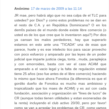
Anónimo
17 de marzo de 2009 a las 11:14
JR mae, pero habrá algo que no sea culpa de el TLC para
ustedes? por Dios? y como estos problemas no se dan en
el resto de C.A. y en República Dominicana? O en los
dem0s países de el mundo donde existe libre comercio (o
usted es de los que cree que lo inventaron aqui?) Por dios
ya cansan los malos perdedores, hay que superarlo
estamos en esto ante una "TICADA" una de esas que
parece, huele y es ese intelecto tico para sacar provecho
con poco esfuerzo y amparado por las leyes de un poder
judicial que imparte justicia ciega, tonta , muda, paraplejica
y con emorroides, basta con ver el caso ACAM que
amparado a el vacio legal y la falta de regulación estatal
tiene 25 años (eso fue antes de el libre comercio) haciendo
lo mismo que hace ahora Fonotica (la diferencia es que el
gordito dueño de Fonotica es mucho mas ambisioso y
tropicalizado que los maes de ACAM) y es así con cada
fundación, asociación y organización sin "fines de lucro" de
CR (aunque todas tienen utilidades y estan exoneradas de
la renta) incluyendo el club activo 20/30, pero por favor!
como se van a arreglar los problemas de CR, como vamos