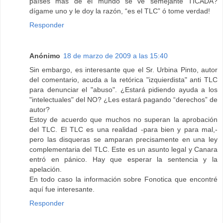
países mas de el mundo se ve semejante TICADA?
dígame uno y le doy la razón, “es el TLC” ó tome verdad!
Responder
Anónimo
18 de marzo de 2009 a las 15:40
Sin embargo, es interesante que el Sr. Urbina Pinto, autor
del comentario, acuda a la retórica "izquierdista" anti TLC
para denunciar el "abuso". ¿Estará pidiendo ayuda a los
"intelectuales" del NO? ¿Les estará pagando “derechos” de
autor?
Estoy de acuerdo que muchos no superan la aprobación
del TLC. El TLC es una realidad -para bien y para mal,-
pero las disqueras se amparan precisamente en una ley
complementaria del TLC. Este es un asunto legal y Canara
entró en pánico. Hay que esperar la sentencia y la
apelación.
En todo caso la información sobre Fonotica que encontré
aquí fue interesante.
Responder