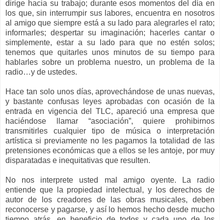
dirige hacia su trabajo; durante esos momentos del día en
los que, sin interrumpir sus labores, encuentra en nosotros
al amigo que siempre está a su lado para alegrarles el rato;
informarles; despertar su imaginación; hacerles cantar o
simplemente, estar a su lado para que no estén solos;
tenemos que quitarles unos minutos de su tiempo para
hablarles sobre un problema nuestro, un problema de la
radio…y de ustedes.
Hace tan solo unos días, aprovechándose de unas nuevas,
y bastante confusas leyes aprobadas con ocasión de la
entrada en vigencia del TLC, apareció una empresa que
haciéndose llamar “asociación”, quiere prohibirnos
transmitirles cualquier tipo de música o interpretación
artística si previamente no les pagamos la totalidad de las
pretensiones económicas que a ellos se les antoje, por muy
disparatadas e inequitativas que resulten.
No nos interprete usted mal amigo oyente. La radio
entiende que la propiedad intelectual, y los derechos de
autor de los creadores de las obras musicales, deben
reconocerse y pagarse, y así lo hemos hecho desde mucho
tiempo atrás, en beneficio de todos y cada uno de los