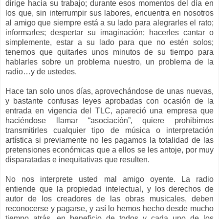
dirige hacia su trabajo; durante esos momentos del día en
los que, sin interrumpir sus labores, encuentra en nosotros
al amigo que siempre está a su lado para alegrarles el rato;
informarles; despertar su imaginación; hacerles cantar o
simplemente, estar a su lado para que no estén solos;
tenemos que quitarles unos minutos de su tiempo para
hablarles sobre un problema nuestro, un problema de la
radio…y de ustedes.
Hace tan solo unos días, aprovechándose de unas nuevas,
y bastante confusas leyes aprobadas con ocasión de la
entrada en vigencia del TLC, apareció una empresa que
haciéndose llamar “asociación”, quiere prohibirnos
transmitirles cualquier tipo de música o interpretación
artística si previamente no les pagamos la totalidad de las
pretensiones económicas que a ellos se les antoje, por muy
disparatadas e inequitativas que resulten.
No nos interprete usted mal amigo oyente. La radio
entiende que la propiedad intelectual, y los derechos de
autor de los creadores de las obras musicales, deben
reconocerse y pagarse, y así lo hemos hecho desde mucho
tiempo atrás, en beneficio de todos y cada uno de los