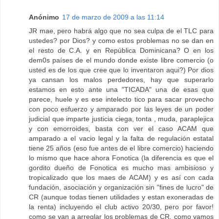
Anónimo
17 de marzo de 2009 a las 11:14
JR mae, pero habrá algo que no sea culpa de el TLC para
ustedes? por Dios? y como estos problemas no se dan en
el resto de C.A. y en República Dominicana? O en los
dem0s países de el mundo donde existe libre comercio (o
usted es de los que cree que lo inventaron aqui?) Por dios
ya cansan los malos perdedores, hay que superarlo
estamos en esto ante una "TICADA" una de esas que
parece, huele y es ese intelecto tico para sacar provecho
con poco esfuerzo y amparado por las leyes de un poder
judicial que imparte justicia ciega, tonta , muda, paraplejica
y con emorroides, basta con ver el caso ACAM que
amparado a el vacio legal y la falta de regulación estatal
tiene 25 años (eso fue antes de el libre comercio) haciendo
lo mismo que hace ahora Fonotica (la diferencia es que el
gordito dueño de Fonotica es mucho mas ambisioso y
tropicalizado que los maes de ACAM) y es así con cada
fundación, asociación y organización sin "fines de lucro" de
CR (aunque todas tienen utilidades y estan exoneradas de
la renta) incluyendo el club activo 20/30, pero por favor!
como se van a arreglar los problemas de CR, como vamos