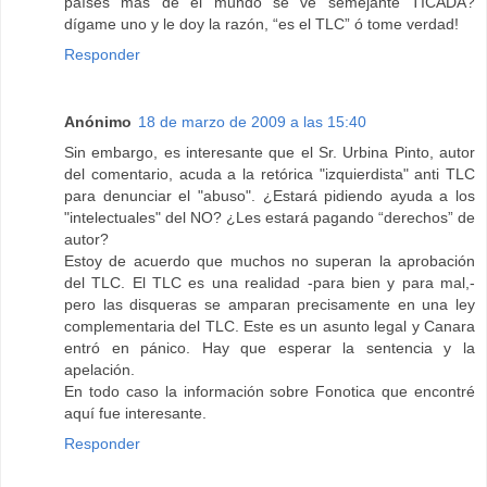
países mas de el mundo se ve semejante TICADA?
dígame uno y le doy la razón, “es el TLC” ó tome verdad!
Responder
Anónimo
18 de marzo de 2009 a las 15:40
Sin embargo, es interesante que el Sr. Urbina Pinto, autor
del comentario, acuda a la retórica "izquierdista" anti TLC
para denunciar el "abuso". ¿Estará pidiendo ayuda a los
"intelectuales" del NO? ¿Les estará pagando “derechos” de
autor?
Estoy de acuerdo que muchos no superan la aprobación
del TLC. El TLC es una realidad -para bien y para mal,-
pero las disqueras se amparan precisamente en una ley
complementaria del TLC. Este es un asunto legal y Canara
entró en pánico. Hay que esperar la sentencia y la
apelación.
En todo caso la información sobre Fonotica que encontré
aquí fue interesante.
Responder