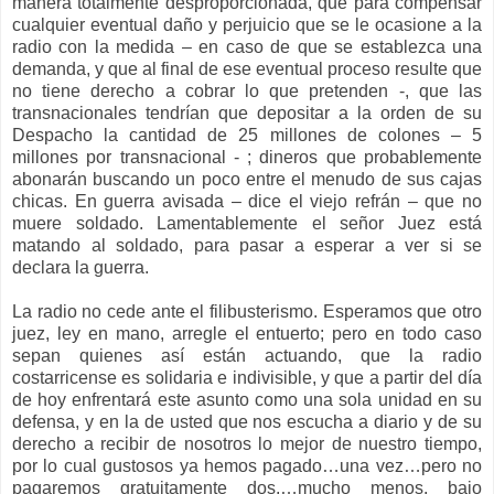
manera totalmente desproporcionada, que para compensar
cualquier eventual daño y perjuicio que se le ocasione a la
radio con la medida – en caso de que se establezca una
demanda, y que al final de ese eventual proceso resulte que
no tiene derecho a cobrar lo que pretenden -, que las
transnacionales tendrían que depositar a la orden de su
Despacho la cantidad de 25 millones de colones – 5
millones por transnacional - ; dineros que probablemente
abonarán buscando un poco entre el menudo de sus cajas
chicas. En guerra avisada – dice el viejo refrán – que no
muere soldado. Lamentablemente el señor Juez está
matando al soldado, para pasar a esperar a ver si se
declara la guerra.
La radio no cede ante el filibusterismo. Esperamos que otro
juez, ley en mano, arregle el entuerto; pero en todo caso
sepan quienes así están actuando, que la radio
costarricense es solidaria e indivisible, y que a partir del día
de hoy enfrentará este asunto como una sola unidad en su
defensa, y en la de usted que nos escucha a diario y de su
derecho a recibir de nosotros lo mejor de nuestro tiempo,
por lo cual gustosos ya hemos pagado…una vez…pero no
pagaremos gratuitamente dos,…mucho menos, bajo