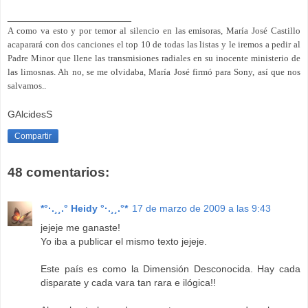
____________________
A como va esto y por temor al silencio en las emisoras, María José Castillo
acaparará con dos canciones el top 10 de todas las listas y le iremos a pedir al
Padre Minor que llene las transmisiones radiales en su inocente ministerio de
las limosnas. Ah no, se me olvidaba, María José firmó para Sony, así que nos
salvamos..
GAlcidesS
Compartir
48 comentarios:
*°·.¸¸.° Heidy °·.¸¸.°*
17 de marzo de 2009 a las 9:43
jejeje me ganaste!
Yo iba a publicar el mismo texto jejeje.
Este país es como la Dimensión Desconocida. Hay cada
disparate y cada vara tan rara e ilógica!!