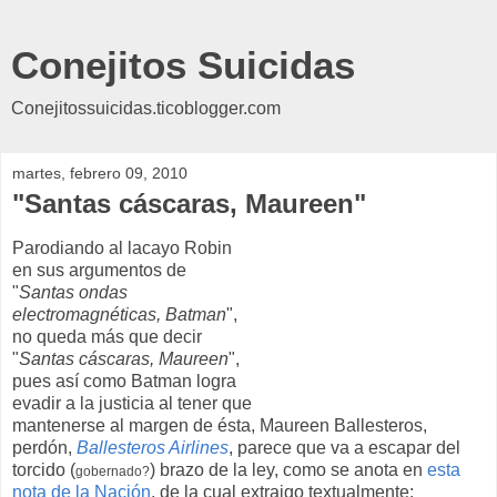
Conejitos Suicidas
Conejitossuicidas.ticoblogger.com
martes, febrero 09, 2010
"Santas cáscaras, Maureen"
Parodiando al lacayo Robin
en sus argumentos de
"
Santas ondas
electromagnéticas, Batman
",
no queda más que decir
"
Santas cáscaras, Maureen
",
pues así como Batman logra
evadir a la justicia al tener que
mantenerse al margen de ésta, Maureen Ballesteros,
perdón,
Ballesteros Airlines
, parece que va a escapar del
torcido (
) brazo de la ley, como se anota en
esta
gobernado?
nota de la Nación
, de la cual extraigo textualmente: