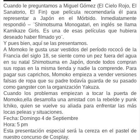
Cuando le preguntamos a Miguel Gómez (El Cielo Rojo, El
Sanatorio, El Fin) que película recomendaría él para
representar a Japón en el Mórbido. Inmediatamente
respondió – ¨Shimotsuma Monogatari, en inglés se llama
Kamikaze Girls. Es una de esas películas que hubiera
deseado haber filmado yo¨.
Y pues bien, aquí se las presentamos.
A Momoko le gusta usar vestidos del período rococó de la
Francia del siglo 18, se siente como un pez fuera del agua
en su natal Shimotsuma en Japón, donde todos compran
sus ropas en la misma tienda y nadie la comprende. Para
pagar sus caprichos, Momoko empieza a vender versiones
falsas de ropa que su padre todavía guarda de su pasado
como gangster con la organización Yakuza.
Cuando los problemas empiezan a tocar la puerta de
Momoko,ella desarrolla una amistad con la rebelde y punk
Ichiko, quien se vuelve su aliada para enfrentar las más
locas peleas y situaciones.
Fecha: Domingo 4 de Septiembre
Hora: 5 pm
Esta presentación especial será la cereza en el pastel de
nuestro concurso de Cosplay.