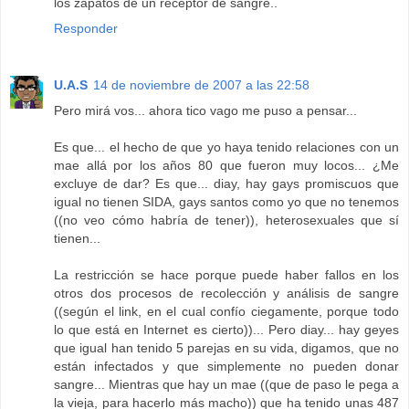
los zapatos de un receptor de sangre..
Responder
U.A.S
14 de noviembre de 2007 a las 22:58
Pero mirá vos... ahora tico vago me puso a pensar...
Es que... el hecho de que yo haya tenido relaciones con un
mae allá por los años 80 que fueron muy locos... ¿Me
excluye de dar? Es que... diay, hay gays promiscuos que
igual no tienen SIDA, gays santos como yo que no tenemos
((no veo cómo habría de tener)), heterosexuales que sí
tienen...
La restricción se hace porque puede haber fallos en los
otros dos procesos de recolección y análisis de sangre
((según el link, en el cual confío ciegamente, porque todo
lo que está en Internet es cierto))... Pero diay... hay geyes
que igual han tenido 5 parejas en su vida, digamos, que no
están infectados y que simplemente no pueden donar
sangre... Mientras que hay un mae ((que de paso le pega a
la vieja, para hacerlo más macho)) que ha tenido unas 487