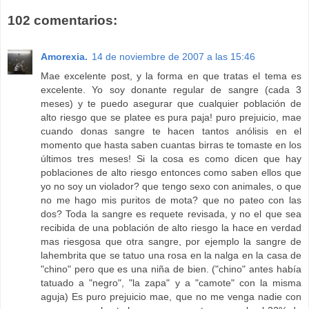
102 comentarios:
Amorexia.
14 de noviembre de 2007 a las 15:46
Mae excelente post, y la forma en que tratas el tema es
excelente. Yo soy donante regular de sangre (cada 3
meses) y te puedo asegurar que cualquier población de
alto riesgo que se platee es pura paja! puro prejuicio, mae
cuando donas sangre te hacen tantos anólisis en el
momento que hasta saben cuantas birras te tomaste en los
últimos tres meses! Si la cosa es como dicen que hay
poblaciones de alto riesgo entonces como saben ellos que
yo no soy un violador? que tengo sexo con animales, o que
no me hago mis puritos de mota? que no pateo con las
dos? Toda la sangre es requete revisada, y no el que sea
recibida de una población de alto riesgo la hace en verdad
mas riesgosa que otra sangre, por ejemplo la sangre de
lahembrita que se tatuo una rosa en la nalga en la casa de
"chino" pero que es una niña de bien. ("chino" antes había
tatuado a "negro", "la zapa" y a "camote" con la misma
aguja) Es puro prejuicio mae, que no me venga nadie con