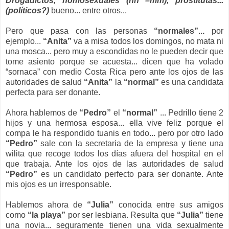
Drogadictos, homosexuales (hh –mm), prostitutas...
(políticos?)
bueno... entre otros...
Pero que pasa con las personas
“normales”...
por
ejemplo...
“Anita”
va a misa todos los domingos, no mata ni
una mosca... pero muy a escondidas no le pueden decir que
tome asiento porque se acuesta... dicen que ha volado
“sornaca” con medio Costa Rica pero ante los ojos de las
autoridades de salud
“Anita”
la
“normal”
es una candidata
perfecta para ser donante.
Ahora hablemos de
“Pedro”
el
“normal”
... Pedrillo tiene 2
hijos y una hermosa esposa... ella vive feliz porque el
compa le ha respondido tuanis en todo... pero por otro lado
“Pedro”
sale con la secretaria de la empresa y tiene una
wilita que recoge todos los días afuera del hospital en el
que trabaja. Ante los ojos de las autoridades de salud
“Pedro”
es un candidato perfecto para ser donante. Ante
mis ojos es un irresponsable.
Hablemos ahora de
“Julia”
conocida entre sus amigos
como
“la playa”
por ser lesbiana. Resulta que
“Julia”
tiene
una novia... seguramente tienen una vida sexualmente