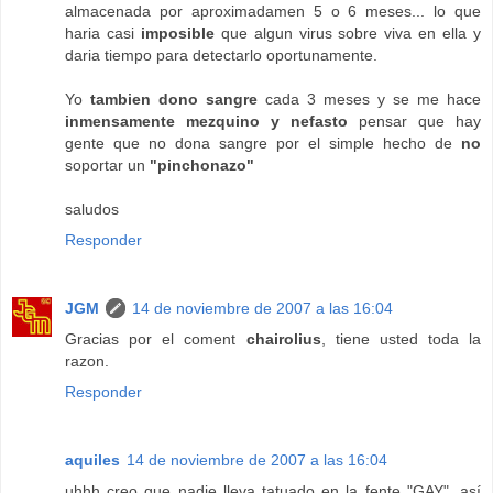
almacenada por aproximadamen 5 o 6 meses... lo que
haria casi
imposible
que algun virus sobre viva en ella y
daria tiempo para detectarlo oportunamente.
Yo
tambien dono sangre
cada 3 meses y se me hace
inmensamente mezquino y nefasto
pensar que hay
gente que no dona sangre por el simple hecho de
no
soportar un
"pinchonazo"
saludos
Responder
JGM
14 de noviembre de 2007 a las 16:04
Gracias por el coment
chairolius
, tiene usted toda la
razon.
Responder
aquiles
14 de noviembre de 2007 a las 16:04
uhhh creo que nadie lleva tatuado en la fente "GAY", así