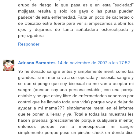
grupo de riesgo! lo que pasa es q en esta "suciedad"
mojigata resulta q solo los gays o las putas pueden
padecer de esta enfermedad. Falta un poco de cacheteo o
de Ubicatex extra fuerte para ver si empezamos a abrir los
ojos y dejarnos de tanta señaladera esteroetipada y
prejuzgadora
Responder
Adriana Barrantes
14 de noviembre de 2007 a las 17:52
Yo he donado sangre antes y simplemente menti como las
grandes.. si mi mama va a ser operada y necesita sangre y
se que si pongo que soy bisexual no me van a aceptar mi
sangre (aunque soy una persona estable, con una pareja
estable y se que estoy libre de enfermedades venereas por
control que he llevado toda una vida) porque voy a dejar de
ayudar a mi mama??? simplemente menti en el informe
que te ponen a llenar y ya. Total a todas las muestras les
hacen pruebas (prescisamente porque cualquiera miente)
entonces porque van a menospreciar mi sangre
simplemente porque puse un pinche check en donde dice