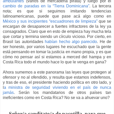
ambulantes
(varios de mercadería pirata) y luego por el
cambio de paradas en la “Tierra Dominicana”
.
La tercera
nota; es que si seguimos imitando tendencias
latinoamericanas, puede que pase acá algo como en
México y sus incipientes “escuadrones de limpieza”
que se
encargan de desaparecer a fuertes infractores de la ley ya
consagrados. Claro que en esto de empieza hay mucha tela
que cortar y termina siendo un círculo vicioso. Por cierto, en
Brasil las autoridades
habían hecho algo parecido
.
He de
ser honesto, por varios lugares he escuchado que la gente
está pensando en tomar la justicia en mano propia, y es que
cómo no pensar así si estamos a merced del hampa y en
Costa Rica todo el mundo hace lo que le venga en gana?
Ahora sumemos a este panorama las leyes que protegen al
ofensor y no al ofendido, y resulta que estamos indefensos,
y tras de eso, el presidente haciendo política en otro lado, y
l
a ministra de seguridad viviendo en el país de nunca
jamás
.
Serán los mandatarios de otros países tan
ineficientes como en Costa Rica? No se va a ahuevar uno?
Señor/a canditato/a de pacotilla, para que