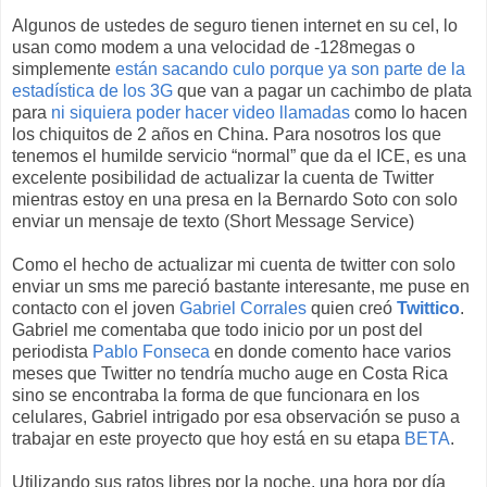
Algunos de ustedes de seguro tienen internet en su cel, lo
usan como modem a una velocidad de -128megas o
simplemente
están sacando culo porque ya son parte de la
estadística de los 3G
que van a pagar un cachimbo de plata
para
ni siquiera poder hacer video llamadas
como lo hacen
los chiquitos de 2 años en China. Para nosotros los que
tenemos el humilde servicio “normal” que da el ICE, es una
excelente posibilidad de actualizar la cuenta de Twitter
mientras estoy en una presa en la Bernardo Soto con solo
enviar un mensaje de texto (Short Message Service)
Como el hecho de actualizar mi cuenta de twitter con solo
enviar un sms me pareció bastante interesante, me puse en
contacto con el joven
Gabriel Corrales
quien creó
Twittico
.
Gabriel me comentaba que todo inicio por un post del
periodista
Pablo Fonseca
en donde comento hace varios
meses que Twitter no tendría mucho auge en Costa Rica
sino se encontraba la forma de que funcionara en los
celulares, Gabriel intrigado por esa observación se puso a
trabajar en este proyecto que hoy está en su etapa
BETA
.
Utilizando sus ratos libres por la noche, una hora por día