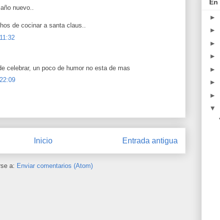
En 
 año nuevo..
►
os de cocinar a santa claus..
►
 11:32
►
►
e celebrar, un poco de humor no esta de mas
►
 22:09
►
►
▼
Inicio
Entrada antigua
rse a:
Enviar comentarios (Atom)