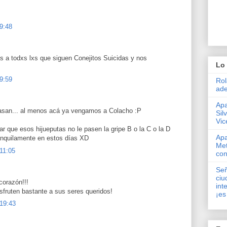
 9:48
s a todxs lxs que siguen Conejitos Suicidas y nos
Lo 
 9:59
Rol
ade
Apa
pasan... al menos acá ya vengamos a Colacho :P
Sil
Vic
r que esos hijueputas no le pasen la gripe B o la C o la D
Apa
anquilamente en estos días XD
Met
 11:05
con
Señ
ciu
corazón!!!
int
isfruten bastante a sus seres queridos!
¡es
 19:43