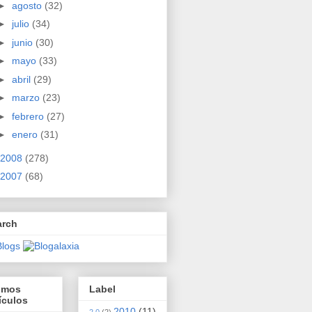
►
agosto
(32)
►
julio
(34)
►
junio
(30)
►
mayo
(33)
►
abril
(29)
►
marzo
(23)
►
febrero
(27)
►
enero
(31)
2008
(278)
2007
(68)
arch
timos
Label
ículos
2010
(11)
2.0
(2)