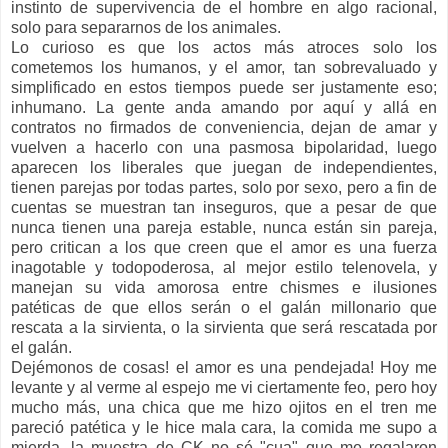
instinto de supervivencia de el hombre en algo racional,
solo para separarnos de los animales.
Lo curioso es que los actos más atroces solo los
cometemos los humanos, y el amor, tan sobrevaluado y
simplificado en estos tiempos puede ser justamente eso;
inhumano. La gente anda amando por aquí y allá en
contratos no firmados de conveniencia, dejan de amar y
vuelven a hacerlo con una pasmosa bipolaridad, luego
aparecen los liberales que juegan de independientes,
tienen parejas por todas partes, solo por sexo, pero a fin de
cuentas se muestran tan inseguros, que a pesar de que
nunca tienen una pareja estable, nunca están sin pareja,
pero critican a los que creen que el amor es una fuerza
inagotable y todopoderosa, al mejor estilo telenovela, y
manejan su vida amorosa entre chismes e ilusiones
patéticas de que ellos serán o el galán millonario que
rescata a la sirvienta, o la sirvienta que será rescatada por
el galán.
Dejémonos de cosas! el amor es una pendejada! Hoy me
levante y al verme al espejo me vi ciertamente feo, pero hoy
mucho más, una chica que me hizo ojitos en el tren me
pareció patética y le hice mala cara, la comida me supo a
mierda, la muestra de CK no sé "cua" que me regalaron