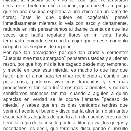
cerca de el brete me olió a zoncho, igual que el care pinga
que en una esquina esperaba a una chica con un ramo de
flores; "este lo que quiere es cogérsela" pensé
inmediatamente mientras lo veía con asco y ciertamente,
redunde en mis pensamientos al darme cuenta de que las
veces que había regalado flores en mi vida, había
terminado teniendo sexo con la mujer que en ese momento
ocupaba los suspiros de mi pene.
Por qué tan amargado? por qué tan crudo y corriente?
"Jueputa mae mas amargado" pensarán ustedes y si, tienen
razón, por que hoy mi día fue cagado desde muy temprano,
y medité en toda esta mierda, es mucho lo que hay que
hacer por el amor para terminar recibiendo a cambio tan
poca cosa, podemos vivir más tranquilos y ser más
productivos si tan solo fuéramos mas racionales, y no nos
sentiríamos entonces tan mal cuando a alguien a quién
aprecias en verdad se le ocurre llamarte "pedazo de
mierda" y sabes que en los días venideros tendrás que
venir a hacerte el bueno y disculpar la afrenta, no sin antes
escuchar los alegatos de que tu a fin de cuentas eres quién
tiene la culpa de tal insulto por tu actitud previa, tus quejas y
necedades; es decir, que terminas disculpando el insulto