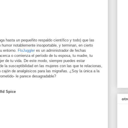
ga hasta un pequeñito respaldo científico y todo) que las
 humor notablemente insoportable, y terminan, en cierto
su entorno.
FloJuggler
es un administrador de fechas
cerca o comienza el período de tu esposa, tu madre, tu
ujer de tu vida. De este modo, siempre puedes estar
de la susceptibilidad en las mujeres con las que te relacionas,
un cajón de analgésicos para las migrañas. ¿Soy la única a la
ometido- le parece desagradable?
Old Spice
otr