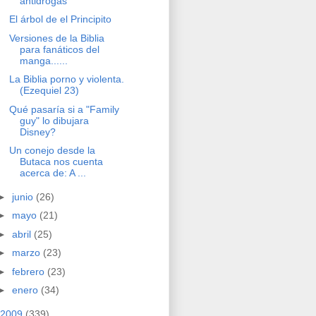
antidrogas
El árbol de el Principito
Versiones de la Biblia
para fanáticos del
manga......
La Biblia porno y violenta.
(Ezequiel 23)
Qué pasaría si a "Family
guy" lo dibujara
Disney?
Un conejo desde la
Butaca nos cuenta
acerca de: A ...
►
junio
(26)
►
mayo
(21)
►
abril
(25)
►
marzo
(23)
►
febrero
(23)
►
enero
(34)
2009
(339)