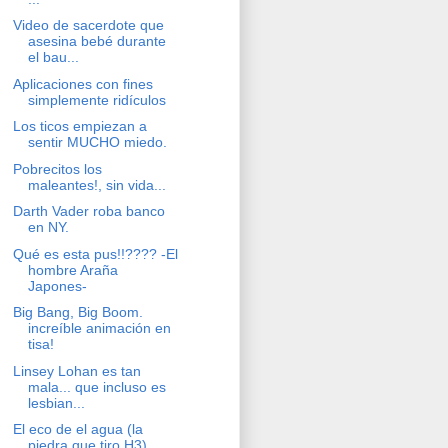
Video de sacerdote que
asesina bebé durante
el bau...
Aplicaciones con fines
simplemente ridículos
Los ticos empiezan a
sentir MUCHO miedo.
Pobrecitos los
maleantes!, sin vida...
Darth Vader roba banco
en NY.
Qué es esta pus!!???? -El
hombre Araña
Japones-
Big Bang, Big Boom.
increíble animación en
tisa!
Linsey Lohan es tan
mala... que incluso es
lesbian...
El eco de el agua (la
piedra que tiro H3)