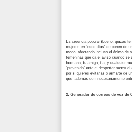
Es creencia popular (bueno, quizás ten
mujeres en “esos días” se ponen de un
modo, afectando incluso el ánimo de 
femeninas que da el aviso cuando se a
hermana, tu amiga, tía, y cualquier m
“prevenido” ante el despertar mensual 
por si quieres evitarlas o armarte de 
que -además de innecesariamente entr
2. Generador de correos de voz de 