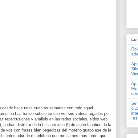
Lo 
Rol
ade
Apa
Sil
Vic
Apa
Met
con
Señ
so desde hace unas cuantas semanas con todo aquel
ciu
int
ún si no has tenido suficiente con ver sus vídeos regados por
¡es
las repercusiones y análisis en las redes sociales, sitios web
podrás disfrutar de la brillante idea (!) de algún fanático de la
de voz con frases bien pegadizas del moreno guapo ese de la
l contestador de mi teléfono que me llames más tarde, que