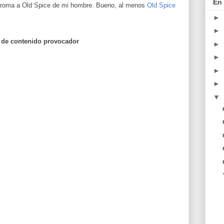
En 
o aroma a Old Spice de mi hombre. Bueno, al menos
Old Spice
►
►
a de contenido provocador
►
►
►
►
▼