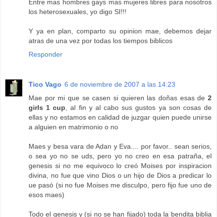
Entre mas hombres gays mas mujeres libres para nosotros
los heterosexuales, yo digo SI!!!
Y ya en plan, comparto su opinion mae, debemos dejar
atras de una vez por todas los tiempos biblicos
Responder
Tico Vago
6 de noviembre de 2007 a las 14:23
Mae por mi que se casen si quieren las doñas esas de
2
girls 1 cup
, al fin y al cabo sus gustos ya son cosas de
ellas y no estamos en calidad de juzgar quien puede unirse
a alguien en matrimonio o no
Maes y besa vara de Adan y Eva.... por favor.. sean serios,
o sea yo no se uds, pero yo no creo en esa patraña, el
genesis si no me equivoco lo creó Moises por inspiracion
divina, no fue que vino Dios o un hijo de Dios a predicar lo
ue pasó (si no fue Moises me disculpo, pero fijo fue uno de
esos maes)
Todo el genesis y (si no se han fijado) toda la bendita biblia