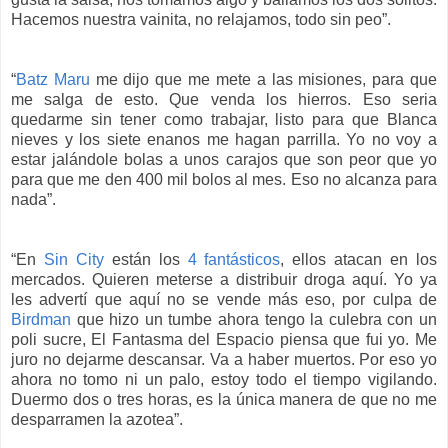
Hacemos nuestra vainita, no relajamos, todo sin peo”.
“
Batz Maru
me dijo que me mete a las misiones, para que
me salga de esto. Que venda los hierros. Eso seria
quedarme sin tener como trabajar, listo para que Blanca
nieves y los siete enanos me hagan parrilla. Yo no voy a
estar jalándole bolas a unos carajos que son peor que yo
para que me den 400 mil bolos al mes. Eso no alcanza para
nada”.
“En
Sin City
están los
4 fantásticos
, ellos atacan en los
mercados. Quieren meterse a distribuir droga aquí. Yo ya
les advertí que aquí no se vende más eso, por culpa de
Birdman
que hizo un tumbe ahora tengo la culebra con un
poli sucre, El Fantasma del Espacio piensa que fui yo. Me
juro no dejarme descansar. Va a haber muertos. Por eso yo
ahora no tomo ni un palo, estoy todo el tiempo vigilando.
Duermo dos o tres horas, es la única manera de que no me
desparramen la azotea”.