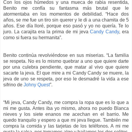
Con los ojos húmedos y una mueca de rabia resentida,
Benito me confía su fantasma más brutal que le
atormentaba en los momentos de debilidad. “Hace dos
años, se me fue un tiro sin querer y le di a una chamita de 5
años. Ese día lloré, porque eso pasó y yo no quería. Te lo
juro. La carajita era la prima de mi jeva
Candy Candy
, era
como si fuera su hermanita”.
Benito continúa revolviéndose en sus miserias. “La familia
se respeta. No es lo mismo quebrar a uno que quiere darte
por una culebra pendiente, que matar al vivo que quiere
sacarte la jeva. El que mire a mi Candy Candy se muere, la
jeva de uno se respeta, por eso le desmadré la vida a ese
sifrino de
Johny Quest
”.
“Mi jeva, Candy Candy, me compra la ropa que es lo que a
mi me gusta. Antes iba yo mismo, ahora no puedo Blanca
nieves y los siete enanos me acechan en el barrio. Me
quedo tranquilo y espero a que mi jeva llegue. También me
compra la comida y las tarjetas de los teléfonos. A mi me
gusta la salsa, nos tomamos algo y bailamos los dos solitos.