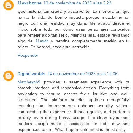
11exchzone
19 de noviembre de 2025 a las 2:22
Qué historia tan cruda y absorbente. La manera en que
narras la vida de Benito impacta porque mezcla humor
negro con una realidad muy dura. Me atrapó desde el
inicio, sobre todo por cómo usas personajes conocidos
para reflejar algo tan serio. Mientras leía, estaba revisando
algo de
11exch
y terminé completamente metido en tu
relato. De verdad, excelente narración.
Responder
Digital worlds
24 de noviembre de 2025 a las 12:06
Matchexch9
provides a seamless experience with its
smooth interface and responsive design. Everything from
navigation to feature access feels intuitive and well-
structured. The platform handles updates thoughtfully,
ensuring that improvements enhance usability without
complicating the experience. It loads quickly and performs
reliably, even during heavy usage. The clean layout and
modern design make it accessible for both new and
experienced users. What I appreciate most is the stability—