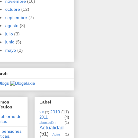
►
noviembre
(16)
►
octubre
(12)
►
septiembre
(7)
►
agosto
(8)
►
julio
(3)
►
junio
(5)
►
mayo
(2)
arch
timos
Label
ículos
2010
(11)
2.0
(2)
gobierno de
2011
(4)
illas
aberración
(1)
Actualidad
 pensiones
(51)
Adios.
(1)
íticas,