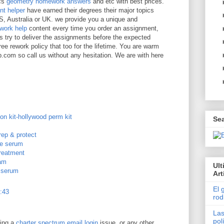
ics
geometry homework answers
and etc with best prices.
nt helper
have earned their degrees their major topics
US, Australia or UK. we provide you a unique and
work help
content every time you order an assignment,
ry to deliver the assignments before the expected
ee rework policy that too for the lifetime. You are warm
om so call us without any hesitation. We are with here
on kit-hollywood perm kit
Se
rep & protect
ge serum
treatment
eam
Ul
g serum
Art
El 
2:43
rod
Las
pol
cing a
charter spectrum email login
issue, or any other