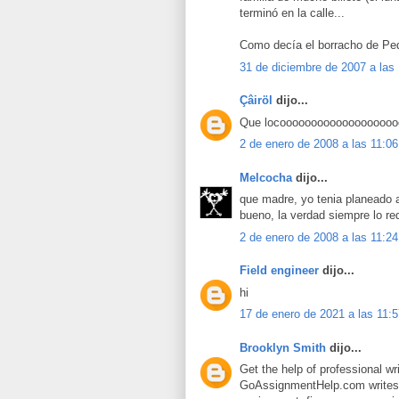
terminó en la calle...
Como decía el borracho de Pedr
31 de diciembre de 2007 a las
Çâiröl
dijo...
Que locooooooooooooooooooooo
2 de enero de 2008 a las 11:06
Melcocha
dijo...
que madre, yo tenia planeado a
bueno, la verdad siempre lo re
2 de enero de 2008 a las 11:24
Field engineer
dijo...
hi
17 de enero de 2021 a las 11:
Brooklyn Smith
dijo...
Get the help of professional wr
GoAssignmentHelp.com writes a