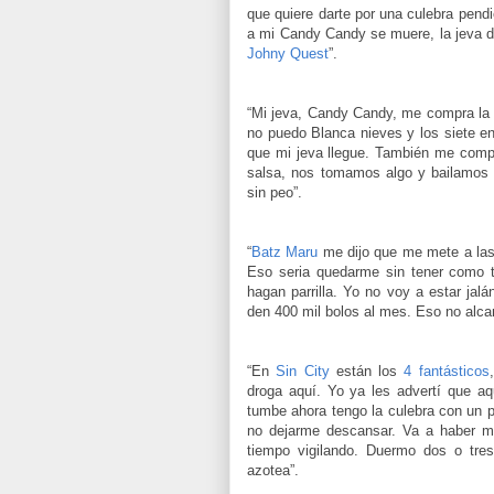
que quiere darte por una culebra pendi
a mi Candy Candy se muere, la jeva de
Johny Quest
”.
“Mi jeva, Candy Candy, me compra la 
no puedo Blanca nieves y los siete e
que mi jeva llegue. También me compra
salsa, nos tomamos algo y bailamos l
sin peo”.
“
Batz Maru
me dijo que me mete a las
Eso seria quedarme sin tener como t
hagan parrilla. Yo no voy a estar ja
den 400 mil bolos al mes. Eso no alca
“En
Sin City
están los
4 fantásticos
droga aquí. Yo ya les advertí que 
tumbe ahora tengo la culebra con un p
no dejarme descansar. Va a haber mu
tiempo vigilando. Duermo dos o tre
azotea”.