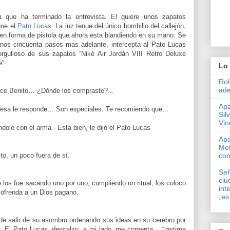
 que ha terminado la entrevista. El quiere unos zapatos
ene el
Pato Lucas
. La luz tenue del único bombillo del callejón,
o en forma de pistola que ahora esta blandiendo en su mano. Se
Unos cincuenta pasos mas adelante, intercepta al Pato Lucas
orgulloso de sus zapatos “Niké Air Jordán VIII Retro Deluxe
”.
Lo 
Rol
ade
ice Benito… ¿Dónde los compraste?...
Apa
presa le responde… Son especiales. Te recomiendo que…
Sil
Vic
ndole con el arma.- Esta bien, le dijo el Pato Lucas
Apa
Met
ito, un poco fuera de sí.
con
Señ
ciu
 los fue sacando uno por uno, cumpliendo un ritual, los coloco
int
 ofrenda a un Dios pagano.
¡es
 de salir de su asombro ordenando sus ideas en su cerebro por
e…El Pato Lucas, descalzo, a mi lado, me comenta… “lastima