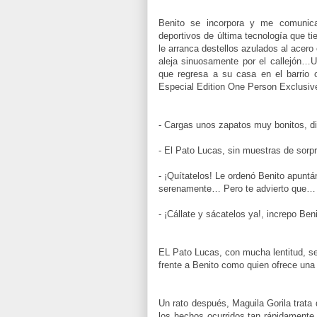
Benito se incorpora y me comunica
deportivos de última tecnología que ti
le arranca destellos azulados al acer
aleja sinuosamente por el callejón…
que regresa a su casa en el barrio 
Especial Edition One Person Exclusive
- Cargas unos zapatos muy bonitos, d
- El Pato Lucas, sin muestras de sor
- ¡Quítatelos! Le ordenó Benito apuntá
serenamente… Pero te advierto que…
- ¡Cállate y sácatelos ya!, increpo Ben
EL Pato Lucas, con mucha lentitud, se
frente a Benito como quien ofrece una
Un rato después, Maguila Gorila trata
los hechos ocurridos tan rápidament