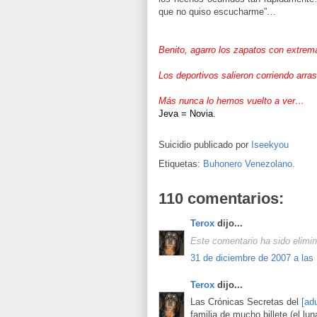
que no quiso escucharme”…
Benito, agarro los zapatos con extrem
Los deportivos salieron corriendo arra
Más nunca lo hemos vuelto a ver…
Jeva = Novia.
Suicidio publicado por
Iseekyou
Etiquetas:
Buhonero Venezolano.
110 comentarios:
Terox
dijo...
Este comentario ha sido elimin
31 de diciembre de 2007 a las
Terox
dijo...
Las Crónicas Secretas del
[ad
familia de mucho billete (el lu