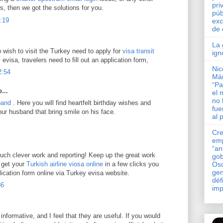
pri
, then we got the solutions for you.
púb
2:19
exc
de 
La 
 wish to visit the Turkey need to apply for
visa transit
ign
evisa, travelers need to fill out an application form,
Nic
2:54
Má
“Pa
...
el 
no 
band
. Here you will find heartfelt birthday wishes and
fue
r husband that bring smile on his face.
al 
Cre
em
“an
uch clever work and reporting! Keep up the great work
gob
 get your
Turkish airline viosa online
in a few clicks you
Osc
gen
plication form online via Turkey evisa website.
défi
36
imp
y informative, and I feel that they are useful. If you would