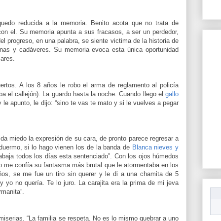
quedo reducida a la memoria. Benito acota que no trata de
con el. Su memoria apunta a sus fracasos, a ser un perdedor,
l progreso, en una palabra, se siente victima de la historia de
inas y cadáveres. Su memoria evoca esta única oportunidad
ares.
rtos. A los 8 años le robo el arma de reglamento al policía
a el callejón). La guardo hasta la noche. Cuando llego el
gallo
le apunto, le dijo: “sino te vas te mato y si le vuelves a pegar
da miedo la expresión de su cara, de pronto parece regresar a
o duermo, si lo hago vienen los de la banda de
Blanca nieves y
abaja todos los días esta sentenciado”. Con los ojos húmedos
o me confía su fantasma más brutal que le atormentaba en los
os, se me fue un tiro sin querer y le di a una chamita de 5
 yo no quería. Te lo juro. La carajita era la prima de mi jeva
rmanita”.
miserias. “La familia se respeta. No es lo mismo quebrar a uno