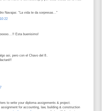
o Navajas: "La vida te da sorpresas..."
 10:22
ooo....!! Esta buenisimo!
lgo asi, pero con el Chavo del 8..
dactaré!!
57
iters to write your diploma assignments & project.
ssignment for accounting, law, building & construction