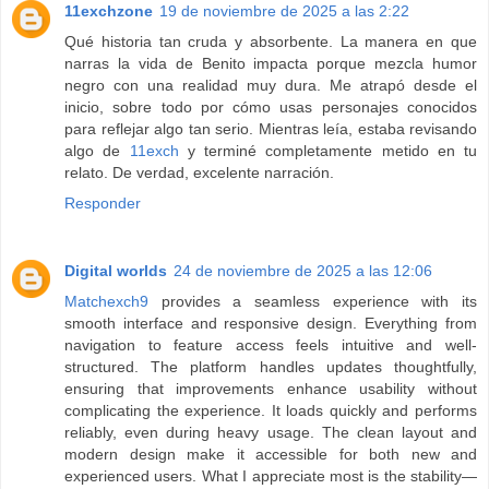
11exchzone
19 de noviembre de 2025 a las 2:22
Qué historia tan cruda y absorbente. La manera en que
narras la vida de Benito impacta porque mezcla humor
negro con una realidad muy dura. Me atrapó desde el
inicio, sobre todo por cómo usas personajes conocidos
para reflejar algo tan serio. Mientras leía, estaba revisando
algo de
11exch
y terminé completamente metido en tu
relato. De verdad, excelente narración.
Responder
Digital worlds
24 de noviembre de 2025 a las 12:06
Matchexch9
provides a seamless experience with its
smooth interface and responsive design. Everything from
navigation to feature access feels intuitive and well-
structured. The platform handles updates thoughtfully,
ensuring that improvements enhance usability without
complicating the experience. It loads quickly and performs
reliably, even during heavy usage. The clean layout and
modern design make it accessible for both new and
experienced users. What I appreciate most is the stability—