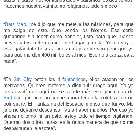
Hacemos nuestra vainita, no relajamos, todo sin peo”.
“
Batz Maru
me dijo que me mete a las misiones, para que
me salga de esto. Que venda los hierros. Eso seria
quedarme sin tener como trabajar, listo para que Blanca
nieves y los siete enanos me hagan parrilla. Yo no voy a
estar jalándole bolas a unos carajos que son peor que yo
para que me den 400 mil bolos al mes. Eso no alcanza para
nada”.
“En
Sin City
están los
4 fantásticos
, ellos atacan en los
mercados. Quieren meterse a distribuir droga aquí. Yo ya
les advertí que aquí no se vende más eso, por culpa de
Birdman
que hizo un tumbe ahora tengo la culebra con un
poli sucre, El Fantasma del Espacio piensa que fui yo. Me
juro no dejarme descansar. Va a haber muertos. Por eso yo
ahora no tomo ni un palo, estoy todo el tiempo vigilando.
Duermo dos o tres horas, es la única manera de que no me
desparramen la azotea”.