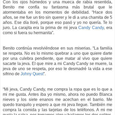
Con los ojos húmedos y una mueca de rabia resentida,
Benito me confía su fantasma más brutal que le
atormentaba en los momentos de debilidad. “Hace dos
años, se me fue un tiro sin querer y le di a una chamita de 5
años. Ese día lloré, porque eso pasó y yo no quería. Te lo
juro. La carajita era la prima de mi jeva
Candy Candy
, era
como si fuera su hermanita”.
Benito continúa revolviéndose en sus miserias. “La familia
se respeta. No es lo mismo quebrar a uno que quiere darte
por una culebra pendiente, que matar al vivo que quiere
sacarte la jeva. El que mire a mi Candy Candy se muere, la
jeva de uno se respeta, por eso le desmadré la vida a ese
sifrino de
Johny Quest
”.
“Mi jeva, Candy Candy, me compra la ropa que es lo que a
mi me gusta. Antes iba yo mismo, ahora no puedo Blanca
nieves y los siete enanos me acechan en el barrio. Me
quedo tranquilo y espero a que mi jeva llegue. También me
compra la comida y las tarjetas de los teléfonos. A mi me
gusta la salsa, nos tomamos algo y bailamos los dos solitos.