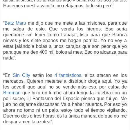
Hacemos nuestra vainita, no relajamos, todo sin peo”.
“
Batz Maru
me dijo que me mete a las misiones, para que
me salga de esto. Que venda los hierros. Eso seria
quedarme sin tener como trabajar, listo para que Blanca
nieves y los siete enanos me hagan parrilla. Yo no voy a
estar jalándole bolas a unos carajos que son peor que yo
para que me den 400 mil bolos al mes. Eso no alcanza para
nada”.
“En
Sin City
están los
4 fantásticos
, ellos atacan en los
mercados. Quieren meterse a distribuir droga aquí. Yo ya
les advertí que aquí no se vende más eso, por culpa de
Birdman
que hizo un tumbe ahora tengo la culebra con un
poli sucre, El Fantasma del Espacio piensa que fui yo. Me
juro no dejarme descansar. Va a haber muertos. Por eso yo
ahora no tomo ni un palo, estoy todo el tiempo vigilando.
Duermo dos o tres horas, es la única manera de que no me
desparramen la azotea”.