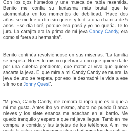
Con los ojos húmedos y una mueca de rabia resentida,
Benito me confía su fantasma más brutal que le
atormentaba en los momentos de debilidad. “Hace dos
años, se me fue un tiro sin querer y le di a una chamita de 5
años. Ese día lloré, porque eso pasó y yo no quería. Te lo
juro. La carajita era la prima de mi jeva
Candy Candy
, era
como si fuera su hermanita”.
Benito continúa revolviéndose en sus miserias. “La familia
se respeta. No es lo mismo quebrar a uno que quiere darte
por una culebra pendiente, que matar al vivo que quiere
sacarte la jeva. El que mire a mi Candy Candy se muere, la
jeva de uno se respeta, por eso le desmadré la vida a ese
sifrino de
Johny Quest
”.
“Mi jeva, Candy Candy, me compra la ropa que es lo que a
mi me gusta. Antes iba yo mismo, ahora no puedo Blanca
nieves y los siete enanos me acechan en el barrio. Me
quedo tranquilo y espero a que mi jeva llegue. También me
compra la comida y las tarjetas de los teléfonos. A mi me
gusta la salsa, nos tomamos algo y bailamos los dos solitos.