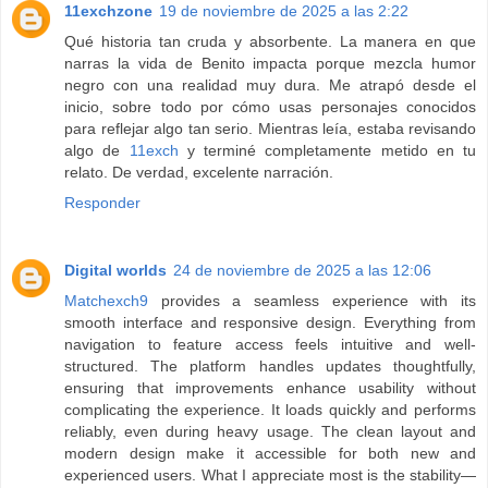
11exchzone
19 de noviembre de 2025 a las 2:22
Qué historia tan cruda y absorbente. La manera en que
narras la vida de Benito impacta porque mezcla humor
negro con una realidad muy dura. Me atrapó desde el
inicio, sobre todo por cómo usas personajes conocidos
para reflejar algo tan serio. Mientras leía, estaba revisando
algo de
11exch
y terminé completamente metido en tu
relato. De verdad, excelente narración.
Responder
Digital worlds
24 de noviembre de 2025 a las 12:06
Matchexch9
provides a seamless experience with its
smooth interface and responsive design. Everything from
navigation to feature access feels intuitive and well-
structured. The platform handles updates thoughtfully,
ensuring that improvements enhance usability without
complicating the experience. It loads quickly and performs
reliably, even during heavy usage. The clean layout and
modern design make it accessible for both new and
experienced users. What I appreciate most is the stability—