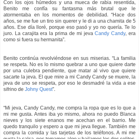
Con los ojos húmedos y una mueca de rabia resentida,
Benito me confía su fantasma más brutal que le
atormentaba en los momentos de debilidad. “Hace dos
años, se me fue un tiro sin querer y le di a una chamita de 5
años. Ese día lloré, porque eso pasó y yo no quería. Te lo
juro. La carajita era la prima de mi jeva
Candy Candy
, era
como si fuera su hermanita”.
Benito continúa revolviéndose en sus miserias. “La familia
se respeta. No es lo mismo quebrar a uno que quiere darte
por una culebra pendiente, que matar al vivo que quiere
sacarte la jeva. El que mire a mi Candy Candy se muere, la
jeva de uno se respeta, por eso le desmadré la vida a ese
sifrino de
Johny Quest
”.
“Mi jeva, Candy Candy, me compra la ropa que es lo que a
mi me gusta. Antes iba yo mismo, ahora no puedo Blanca
nieves y los siete enanos me acechan en el barrio. Me
quedo tranquilo y espero a que mi jeva llegue. También me
compra la comida y las tarjetas de los teléfonos. A mi me
gusta la salsa, nos tomamos algo y bailamos los dos solitos.