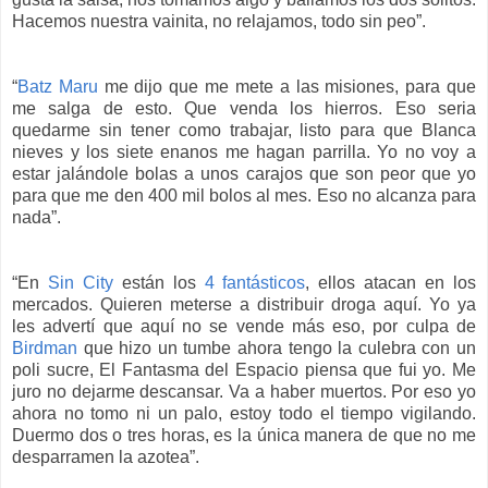
Hacemos nuestra vainita, no relajamos, todo sin peo”.
“
Batz Maru
me dijo que me mete a las misiones, para que
me salga de esto. Que venda los hierros. Eso seria
quedarme sin tener como trabajar, listo para que Blanca
nieves y los siete enanos me hagan parrilla. Yo no voy a
estar jalándole bolas a unos carajos que son peor que yo
para que me den 400 mil bolos al mes. Eso no alcanza para
nada”.
“En
Sin City
están los
4 fantásticos
, ellos atacan en los
mercados. Quieren meterse a distribuir droga aquí. Yo ya
les advertí que aquí no se vende más eso, por culpa de
Birdman
que hizo un tumbe ahora tengo la culebra con un
poli sucre, El Fantasma del Espacio piensa que fui yo. Me
juro no dejarme descansar. Va a haber muertos. Por eso yo
ahora no tomo ni un palo, estoy todo el tiempo vigilando.
Duermo dos o tres horas, es la única manera de que no me
desparramen la azotea”.