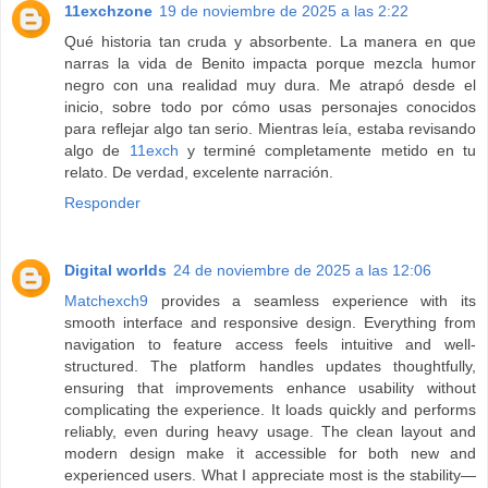
11exchzone
19 de noviembre de 2025 a las 2:22
Qué historia tan cruda y absorbente. La manera en que
narras la vida de Benito impacta porque mezcla humor
negro con una realidad muy dura. Me atrapó desde el
inicio, sobre todo por cómo usas personajes conocidos
para reflejar algo tan serio. Mientras leía, estaba revisando
algo de
11exch
y terminé completamente metido en tu
relato. De verdad, excelente narración.
Responder
Digital worlds
24 de noviembre de 2025 a las 12:06
Matchexch9
provides a seamless experience with its
smooth interface and responsive design. Everything from
navigation to feature access feels intuitive and well-
structured. The platform handles updates thoughtfully,
ensuring that improvements enhance usability without
complicating the experience. It loads quickly and performs
reliably, even during heavy usage. The clean layout and
modern design make it accessible for both new and
experienced users. What I appreciate most is the stability—