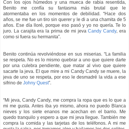
Con los ojos húmedos y una mueca de rabia resentida,
Benito me confía su fantasma más brutal que le
atormentaba en los momentos de debilidad. “Hace dos
años, se me fue un tiro sin querer y le di a una chamita de 5
años. Ese día lloré, porque eso pasó y yo no quería. Te lo
juro. La carajita era la prima de mi jeva
Candy Candy
, era
como si fuera su hermanita”.
Benito continúa revolviéndose en sus miserias. “La familia
se respeta. No es lo mismo quebrar a uno que quiere darte
por una culebra pendiente, que matar al vivo que quiere
sacarte la jeva. El que mire a mi Candy Candy se muere, la
jeva de uno se respeta, por eso le desmadré la vida a ese
sifrino de
Johny Quest
”.
“Mi jeva, Candy Candy, me compra la ropa que es lo que a
mi me gusta. Antes iba yo mismo, ahora no puedo Blanca
nieves y los siete enanos me acechan en el barrio. Me
quedo tranquilo y espero a que mi jeva llegue. También me
compra la comida y las tarjetas de los teléfonos. A mi me
gusta la salsa, nos tomamos algo y bailamos los dos solitos.