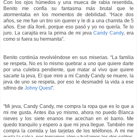
Con los ojos húmedos y una mueca de rabia resentida,
Benito me confía su fantasma más brutal que le
atormentaba en los momentos de debilidad. “Hace dos
años, se me fue un tiro sin querer y le di a una chamita de 5
años. Ese día lloré, porque eso pasó y yo no quería. Te lo
juro. La carajita era la prima de mi jeva
Candy Candy
, era
como si fuera su hermanita”.
Benito continúa revolviéndose en sus miserias. “La familia
se respeta. No es lo mismo quebrar a uno que quiere darte
por una culebra pendiente, que matar al vivo que quiere
sacarte la jeva. El que mire a mi Candy Candy se muere, la
jeva de uno se respeta, por eso le desmadré la vida a ese
sifrino de
Johny Quest
”.
“Mi jeva, Candy Candy, me compra la ropa que es lo que a
mi me gusta. Antes iba yo mismo, ahora no puedo Blanca
nieves y los siete enanos me acechan en el barrio. Me
quedo tranquilo y espero a que mi jeva llegue. También me
compra la comida y las tarjetas de los teléfonos. A mi me
gusta la salsa, nos tomamos algo y bailamos los dos solitos.