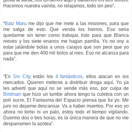
Hacemos nuestra vainita, no relajamos, todo sin peo”.
“
Batz Maru
me dijo que me mete a las misiones, para que
me salga de esto. Que venda los hierros. Eso seria
quedarme sin tener como trabajar, listo para que Blanca
nieves y los siete enanos me hagan parrilla. Yo no voy a
estar jalándole bolas a unos carajos que son peor que yo
para que me den 400 mil bolos al mes. Eso no alcanza para
nada”.
“En
Sin City
están los
4 fantásticos
, ellos atacan en los
mercados. Quieren meterse a distribuir droga aquí. Yo ya
les advertí que aquí no se vende más eso, por culpa de
Birdman
que hizo un tumbe ahora tengo la culebra con un
poli sucre, El Fantasma del Espacio piensa que fui yo. Me
juro no dejarme descansar. Va a haber muertos. Por eso yo
ahora no tomo ni un palo, estoy todo el tiempo vigilando.
Duermo dos o tres horas, es la única manera de que no me
desparramen la azotea”.