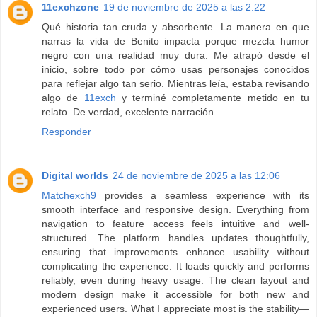
11exchzone
19 de noviembre de 2025 a las 2:22
Qué historia tan cruda y absorbente. La manera en que
narras la vida de Benito impacta porque mezcla humor
negro con una realidad muy dura. Me atrapó desde el
inicio, sobre todo por cómo usas personajes conocidos
para reflejar algo tan serio. Mientras leía, estaba revisando
algo de
11exch
y terminé completamente metido en tu
relato. De verdad, excelente narración.
Responder
Digital worlds
24 de noviembre de 2025 a las 12:06
Matchexch9
provides a seamless experience with its
smooth interface and responsive design. Everything from
navigation to feature access feels intuitive and well-
structured. The platform handles updates thoughtfully,
ensuring that improvements enhance usability without
complicating the experience. It loads quickly and performs
reliably, even during heavy usage. The clean layout and
modern design make it accessible for both new and
experienced users. What I appreciate most is the stability—