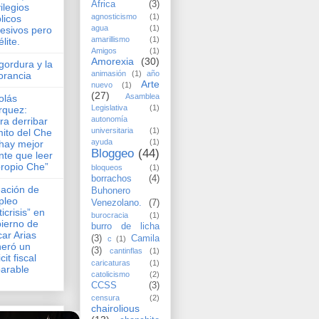
África
(3)
vilegios
agnosticismo
(1)
licos
agua
(1)
esivos pero
amarillismo
(1)
élite.
Amigos
(1)
Amorexia
(30)
gordura y la
animasión
(1)
año
orancia
Arte
nuevo
(1)
(27)
Asamblea
olás
Legislativa
(1)
rquez:
autonomía
ra derribar
universitaria
(1)
mito del Che
ayuda
(1)
hay mejor
Bloggeo
(44)
nte que leer
propio Che”
bloqueos
(1)
borrachos
(4)
ación de
Buhonero
pleo
Venezolano.
(7)
ticrisis” en
burocracia
(1)
ierno de
burro de licha
ar Arias
(3)
Camila
c
(1)
eró un
(3)
cantinflas
(1)
cit fiscal
caricaturas
(1)
arable
catolicismo
(2)
CCSS
(3)
censura
(2)
chairolious