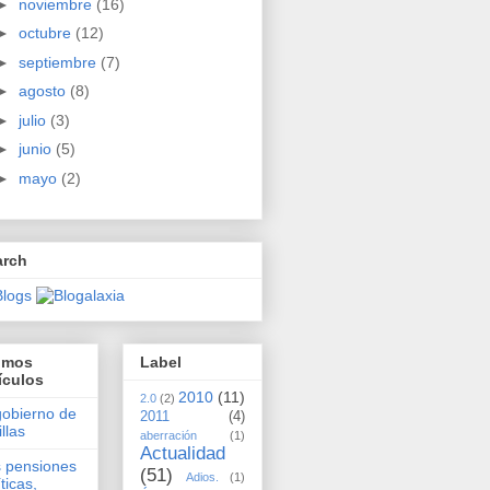
►
noviembre
(16)
►
octubre
(12)
►
septiembre
(7)
►
agosto
(8)
►
julio
(3)
►
junio
(5)
►
mayo
(2)
arch
timos
Label
ículos
2010
(11)
2.0
(2)
gobierno de
2011
(4)
illas
aberración
(1)
Actualidad
 pensiones
(51)
Adios.
(1)
íticas,