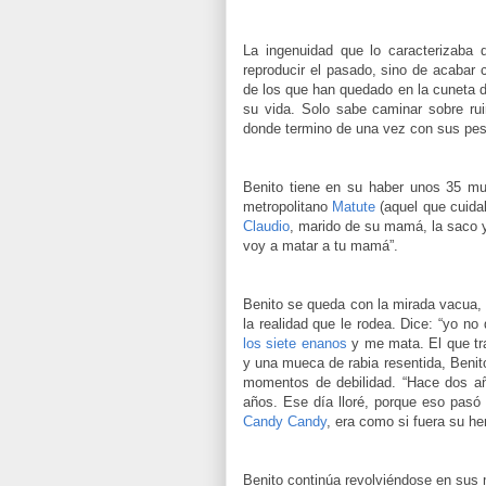
La ingenuidad que lo caracterizaba 
reproducir el pasado, sino de acabar 
de los que han quedado en la cuneta de
su vida. Solo sabe caminar sobre ru
donde termino de una vez con sus pes
Benito tiene en su haber unos 35 mue
metropolitano
Matute
(aquel que cuidab
Claudio
, marido de su mamá, la saco y 
voy a matar a tu mamá”.
Benito se queda con la mirada vacua, 
la realidad que le rodea. Dice: “yo n
los siete enanos
y me mata. El que tr
y una mueca de rabia resentida, Benit
momentos de debilidad. “Hace dos añ
años. Ese día lloré, porque eso pasó y
Candy Candy
, era como si fuera su he
Benito continúa revolviéndose en sus 