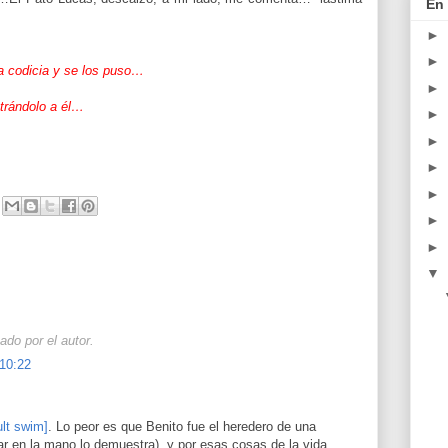
En 
►
►
a codicia y se los puso…
►
strándolo a él…
►
►
►
►
►
►
▼
ado por el autor.
 10:22
ult swim]
. Lo peor es que Benito fue el heredero de una
nar en la mano lo demuestra), y por esas cosas de la vida