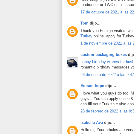
roadrunner or TWC email issues
17 de octubre de 2021 a las 2
Tom
dijo...
Thank you Foreign visitors who
Turkey
online. apply for Turkey 
1 de noviembre de 2021 a las 
custom packaging boxes
dijo
happy birthday wishes for hus
romantic birthday messages you
26 de enero de 2022 a las 9:47
Edison hope
dijo...
I love what you guys do too. M
guys... You can apply online &
can fill your Turkish e visa ap
28 de febrero de 2022 a las 9:
Isabella Ava
dijo...
Hello sir, Your articles are ver