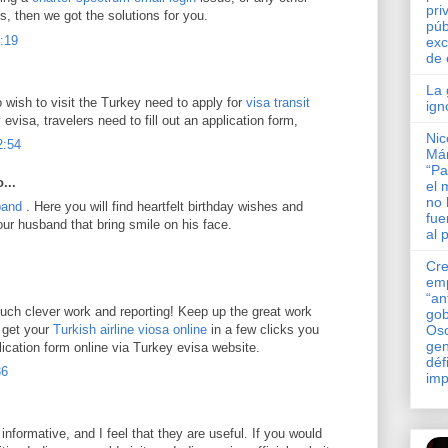
pri
, then we got the solutions for you.
púb
2:19
exc
de 
La 
 wish to visit the Turkey need to apply for
visa transit
ign
evisa, travelers need to fill out an application form,
Nic
2:54
Má
“Pa
...
el 
no 
band
. Here you will find heartfelt birthday wishes and
fue
r husband that bring smile on his face.
al 
Cre
em
“an
uch clever work and reporting! Keep up the great work
gob
 get your
Turkish airline viosa online
in a few clicks you
Osc
gen
plication form online via Turkey evisa website.
défi
36
imp
y informative, and I feel that they are useful. If you would