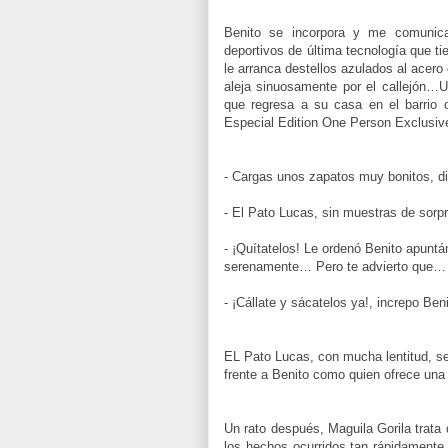
Benito se incorpora y me comunica
deportivos de última tecnología que ti
le arranca destellos azulados al acer
aleja sinuosamente por el callejón…
que regresa a su casa en el barrio 
Especial Edition One Person Exclusive
- Cargas unos zapatos muy bonitos, d
- El Pato Lucas, sin muestras de sor
- ¡Quítatelos! Le ordenó Benito apuntá
serenamente… Pero te advierto que…
- ¡Cállate y sácatelos ya!, increpo Ben
EL Pato Lucas, con mucha lentitud, se
frente a Benito como quien ofrece una
Un rato después, Maguila Gorila trata
los hechos ocurridos tan rápidament