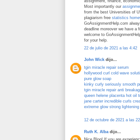
assignment, finance, econom
Most importantly our
assignme
from the best Universities of 
plagiarism free
statistics home
GoAssignmentHelp.com always t
deadline moreover we have a fr
welcome to GoAssignmentHelp.c
for your help.
22 de julio de 2021 a las 4:42
John Wick
dijo...
tgin miracle repair serum
hollywood curl cold wave soluti
pure glow soap
kinky curly seriously smooth p
tgin miracle repair anti breaka
queen helene placenta hot oil 
jane carter incredible curls cr
extreme glow strong lightenin
12 de octubre de 2021 a las 2
Ruth K. Alba
dijo...
Nice Blog! If you are experien