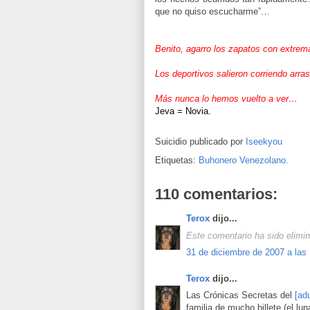
que no quiso escucharme”…
Benito, agarro los zapatos con extrem
Los deportivos salieron corriendo arra
Más nunca lo hemos vuelto a ver…
Jeva = Novia.
Suicidio publicado por
Iseekyou
Etiquetas:
Buhonero Venezolano.
110 comentarios:
Terox
dijo...
Este comentario ha sido elimin
31 de diciembre de 2007 a las
Terox
dijo...
Las Crónicas Secretas del
[ad
familia de mucho billete (el lu