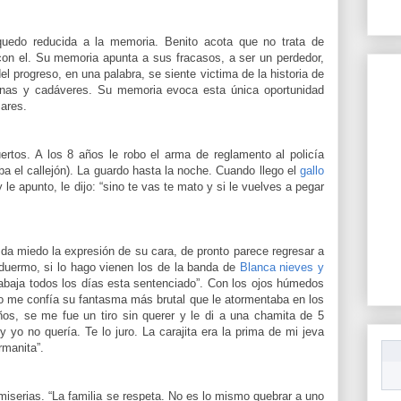
quedo reducida a la memoria. Benito acota que no trata de
con el. Su memoria apunta a sus fracasos, a ser un perdedor,
l progreso, en una palabra, se siente victima de la historia de
inas y cadáveres. Su memoria evoca esta única oportunidad
ares.
rtos. A los 8 años le robo el arma de reglamento al policía
a el callejón). La guardo hasta la noche. Cuando llego el
gallo
le apunto, le dijo: “sino te vas te mato y si le vuelves a pegar
da miedo la expresión de su cara, de pronto parece regresar a
o duermo, si lo hago vienen los de la banda de
Blanca nieves y
abaja todos los días esta sentenciado”. Con los ojos húmedos
o me confía su fantasma más brutal que le atormentaba en los
os, se me fue un tiro sin querer y le di a una chamita de 5
 yo no quería. Te lo juro. La carajita era la prima de mi jeva
rmanita”.
miserias. “La familia se respeta. No es lo mismo quebrar a uno