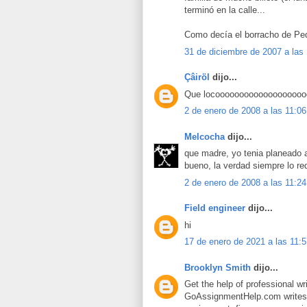
terminó en la calle...
Como decía el borracho de Pedr
31 de diciembre de 2007 a las
Çâiröl
dijo...
Que locooooooooooooooooooooo
2 de enero de 2008 a las 11:06
Melcocha
dijo...
que madre, yo tenia planeado a
bueno, la verdad siempre lo re
2 de enero de 2008 a las 11:24
Field engineer
dijo...
hi
17 de enero de 2021 a las 11:
Brooklyn Smith
dijo...
Get the help of professional wr
GoAssignmentHelp.com writes a