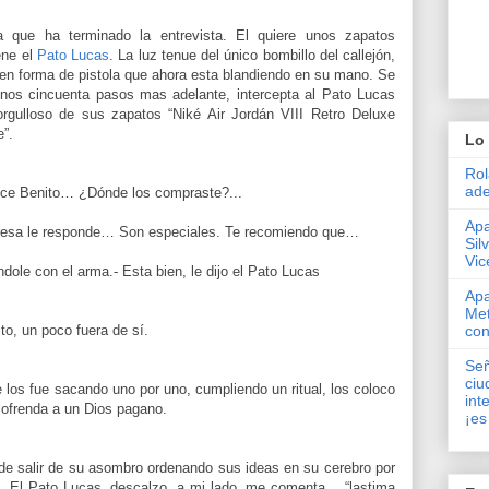
 que ha terminado la entrevista. El quiere unos zapatos
ene el
Pato Lucas
. La luz tenue del único bombillo del callejón,
o en forma de pistola que ahora esta blandiendo en su mano. Se
Unos cincuenta pasos mas adelante, intercepta al Pato Lucas
orgulloso de sus zapatos “Niké Air Jordán VIII Retro Deluxe
”.
Lo 
Rol
ade
ice Benito… ¿Dónde los compraste?...
Apa
presa le responde… Son especiales. Te recomiendo que…
Sil
Vic
ndole con el arma.- Esta bien, le dijo el Pato Lucas
Apa
Met
ito, un poco fuera de sí.
con
Señ
ciu
 los fue sacando uno por uno, cumpliendo un ritual, los coloco
int
 ofrenda a un Dios pagano.
¡es
 de salir de su asombro ordenando sus ideas en su cerebro por
e…El Pato Lucas, descalzo, a mi lado, me comenta… “lastima