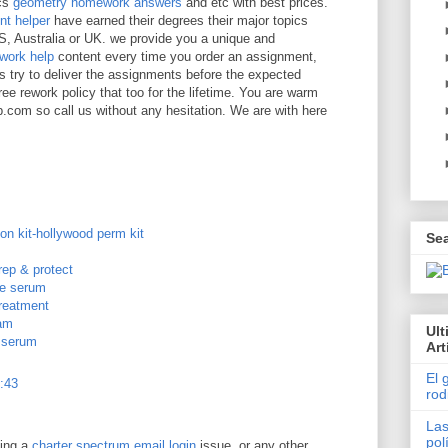
ics
geometry homework answers
and etc with best prices.
nt helper
have earned their degrees their major topics
US, Australia or UK. we provide you a unique and
work help
content every time you order an assignment,
ry to deliver the assignments before the expected
ee rework policy that too for the lifetime. You are warm
om so call us without any hesitation. We are with here
on kit-hollywood perm kit
Se
rep & protect
ge serum
treatment
eam
Ul
g serum
Art
El 
2:43
rod
Las
pol
cing a
charter spectrum email login
issue, or any other