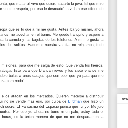
ente, que matar al vivo que quiere sacarte la jeva. El que mire
 uno se respeta, por eso le desmadré la vida a ese sifrino de
ropa que es lo que a mi me gusta. Antes iba yo mismo, ahora
nanos me acechan en el barrio. Me quedo tranquilo y espero a
 la comida y las tarjetas de los teléfonos. A mi me gusta la
os dos solitos. Hacemos nuestra vainita, no relajamos, todo
 misiones, para que me salga de esto. Que venda los hierros.
rabajar, listo para que Blanca nieves y los siete enanos me
lándole bolas a unos carajos que son peor que yo para que me
nza para nada”.
, ellos atacan en los mercados. Quieren meterse a distribuir
otr
aquí no se vende más eso, por culpa de
Birdman
que hizo un
oli sucre, El Fantasma del Espacio piensa que fui yo. Me juro
ertos. Por eso yo ahora no tomo ni un palo, estoy todo el
s horas, es la única manera de que no me desparramen la