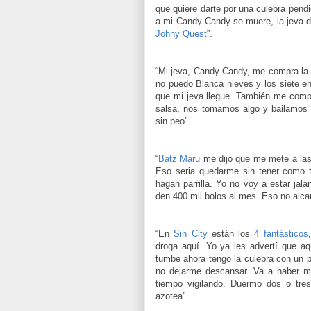
que quiere darte por una culebra pendi
a mi Candy Candy se muere, la jeva de
Johny Quest
”.
“Mi jeva, Candy Candy, me compra la 
no puedo Blanca nieves y los siete e
que mi jeva llegue. También me compra
salsa, nos tomamos algo y bailamos l
sin peo”.
“
Batz Maru
me dijo que me mete a las
Eso seria quedarme sin tener como t
hagan parrilla. Yo no voy a estar ja
den 400 mil bolos al mes. Eso no alca
“En
Sin City
están los
4 fantásticos
droga aquí. Yo ya les advertí que 
tumbe ahora tengo la culebra con un p
no dejarme descansar. Va a haber mu
tiempo vigilando. Duermo dos o tre
azotea”.