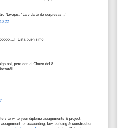
o Navajas: "La vida te da sorpresas..."
 10:22
ooo....!! Esta buenisimo!
lgo asi, pero con el Chavo del 8..
dactaré!!
57
iters to write your diploma assignments & project.
ssignment for accounting, law, building & construction