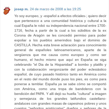
josep m.
24 de marzo de 2008 a las 19:25
Yo soy europeo, y -español a efectos oficiales-; quiero decir
que pertenezco a una comunidad histórica y cultural a la
cual España le robó su independencia nacional entre 1700-
1716, fecha a partir de la cual a los súbditos de la ex
Corona de Aragón se les concedió permiso para poder
expoliar a los pueblos amerindios bajo el dominio de
CASTILLA. Hecha esta breve aclaración para conocimiento
general de españoles latinoamericanos, aparte de la
vergüenza que me causa como europeo y como ser
humano, el hecho mismo que aquí en España se siga
celebrando "el Dia de la Hispanidad" a bombo y platillo y
con la colaboración vergonzante del poder eclesiástico
español, de cuyo pasado histórico tanto en América como
en el resto del mundo donde puso los pies, es como para
ponerse a temblar. España ya se sabe cómo se comportó
con América, como una tropa de bandoleros con la
bendición del PAPA. Y allí dejó su huella "cultural" a imagen
y semejanza de los grandes latifundios castellano-
andaluces con grandes masas de capesinos pobres y unos
cuantos "señoritos aristócratas" dueños y señores de la