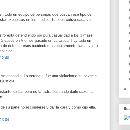
nen todo un equipo de personas que buscan ese tipo de
estar expuestos en los medios. Eso les cotiza cada ves
tro esta defendiendo por pura casualidad a los 3 maes
s 3 cacos en Viernes pasado en La Uruca. Hay todo un
 de detectar esos incidentes particularmente llamativos e
ervicios.
 12:40
o se escondio. La verdad si fue una violacion a su privacia
 justicia.
►
tante idiotas pero es la Extra buscando darle sazon al
e.
de su parte no esconderse y dar la cara y como dijo ella,
Se
 13:04