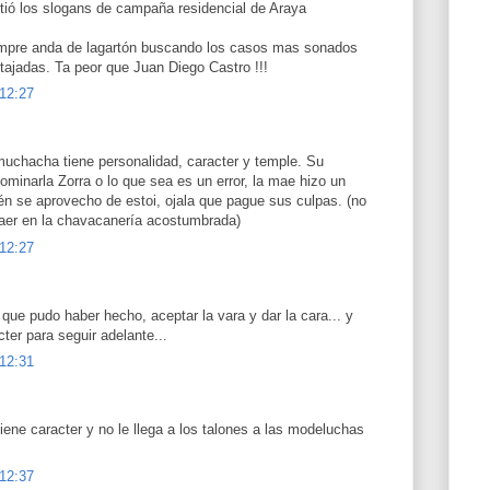
tió los slogans de campaña residencial de Araya
empre anda de lagartón buscando los casos mas sonados
tajadas. Ta peor que Juan Diego Castro !!!
 12:27
muchacha tiene personalidad, caracter y temple. Su
ominarla Zorra o lo que sea es un error, la mae hizo un
ién se aprovecho de estoi, ojala que pague sus culpas. (no
 caer en la chavacanería acostumbrada)
 12:27
 que pudo haber hecho, aceptar la vara y dar la cara... y
cter para seguir adelante...
 12:31
iene caracter y no le llega a los talones a las modeluchas
 12:37