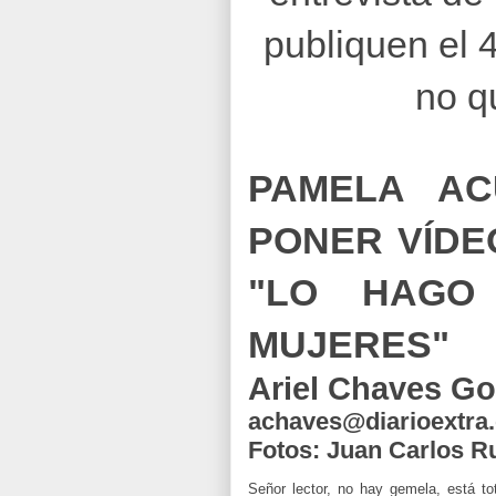
publiquen el 
no q
PAMELA A
PONER VÍDEO
"LO HAGO
MUJERES"
Ariel Chaves Go
achaves@diarioextra
Fotos: Juan Carlos Ru
Señor lector, no hay gemela, está to