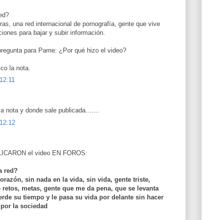
red?
s, una red internacional de pornografía, gente que vive
ciones para bajar y subir información.
 pregunta para Pame: ¿Por qué hizo el video?
ico la nota.
 12:11
a nota y donde sale publicada.......
 12:12
UBLICARON el video EN FOROS:
a red?
razón, sin nada en la vida, sin vida, gente triste,
 retos, metas, gente que me da pena, que se levanta
ierde su tiempo y le pasa su vida por delante sin hacer
 por la sociedad