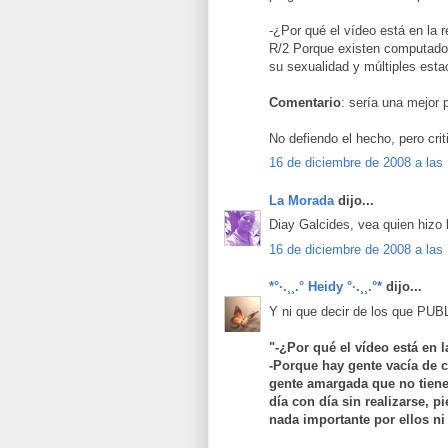
-¿Por qué el vídeo está en la 
R/2 Porque existen computadora
su sexualidad y múltiples esta
Comentario
: sería una mejor
No defiendo el hecho, pero crit
16 de diciembre de 2008 a las
La Morada
dijo...
Diay Galcides, vea quien hizo l
16 de diciembre de 2008 a las
*°·.¸¸.° Heidy °·.¸¸.°*
dijo...
Y ni que decir de los que P
"-¿Por qué el vídeo está en l
-Porque hay gente vacía de co
gente amargada que no tiene
día con día sin realizarse, p
nada importante por ellos ni