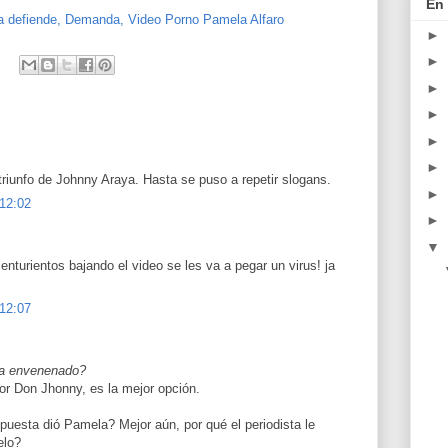
En 
a
defiende,
Demanda,
Video
Porno
Pamela
Alfaro
►
►
►
►
►
►
triunfo de Johnny Araya. Hasta se puso a repetir slogans.
►
 12:02
►
▼
enturientos bajando el video se les va a pegar un virus! ja
 12:07
sta envenenado?
or Don Jhonny, es la mejor opción.
puesta dió Pamela? Mejor aún, por qué el periodista le
elo?