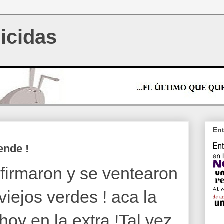
icidas
Ent
ende !
firmaron y se ventearon
 viejos verdes ! aca la
hoy en la extra !
Tal vez