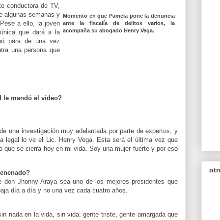
nte conductora de TV,
ce algunas semanas y
Momento en que Pamela pone la denuncia
Pese a ello, la joven
ante la fiscalía de delitos varios, la
acompaña su abogado Henry Vega.
 única que dará a la
hó para de una vez
tra una persona que
d le mandó el vídeo?
e una investigación muy adelantada por parte de expertos, y
 legal lo ve el Lic. Henry Vega. Esta será el última vez que
lo que se cierra hoy en mi vida. Soy una mujer fuerte y por eso
otr
nvenenado?
ue don Jhonny Araya sea uno de los mejores presidentes que
baja día a día y no una vez cada cuatro años.
in nada en la vida, sin vida, gente triste, gente amargada que