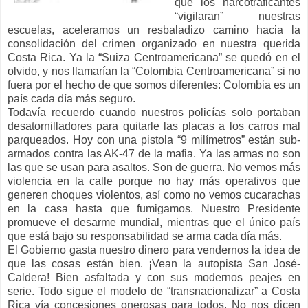
que los narcotraficantes
“vigilaran” nuestras
escuelas, aceleramos un resbaladizo camino hacia la
consolidación del crimen organizado en nuestra querida
Costa Rica. Ya la “Suiza Centroamericana” se quedó en el
olvido, y nos llamarían la “Colombia Centroamericana” si no
fuera por el hecho de que somos diferentes: Colombia es un
país cada día más seguro.
Todavía recuerdo cuando nuestros policías solo portaban
desatornilladores para quitarle las placas a los carros mal
parqueados. Hoy con una pistola “9 milímetros” están sub-
armados contra las AK-47 de la mafia. Ya las armas no son
las que se usan para asaltos. Son de guerra. No vemos más
violencia en la calle porque no hay más operativos que
generen choques violentos, así como no vemos cucarachas
en la casa hasta que fumigamos. Nuestro Presidente
promueve el desarme mundial, mientras que el único país
que está bajo su responsabilidad se arma cada día más.
El Gobierno gasta nuestro dinero para vendernos la idea de
que las cosas están bien. ¡Vean la autopista San José-
Caldera! Bien asfaltada y con sus modernos peajes en
serie. Todo sigue el modelo de “transnacionalizar” a Costa
Rica vía concesiones onerosas para todos. No nos dicen