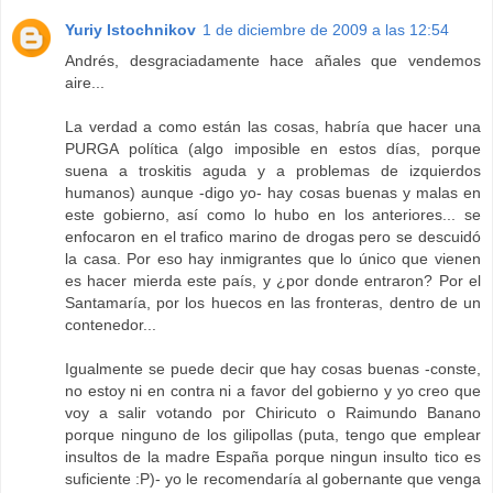
Yuriy Istochnikov
1 de diciembre de 2009 a las 12:54
Andrés, desgraciadamente hace añales que vendemos
aire...
La verdad a como están las cosas, habría que hacer una
PURGA política (algo imposible en estos días, porque
suena a troskitis aguda y a problemas de izquierdos
humanos) aunque -digo yo- hay cosas buenas y malas en
este gobierno, así como lo hubo en los anteriores... se
enfocaron en el trafico marino de drogas pero se descuidó
la casa. Por eso hay inmigrantes que lo único que vienen
es hacer mierda este país, y ¿por donde entraron? Por el
Santamaría, por los huecos en las fronteras, dentro de un
contenedor...
Igualmente se puede decir que hay cosas buenas -conste,
no estoy ni en contra ni a favor del gobierno y yo creo que
voy a salir votando por Chiricuto o Raimundo Banano
porque ninguno de los gilipollas (puta, tengo que emplear
insultos de la madre España porque ningun insulto tico es
suficiente :P)- yo le recomendaría al gobernante que venga