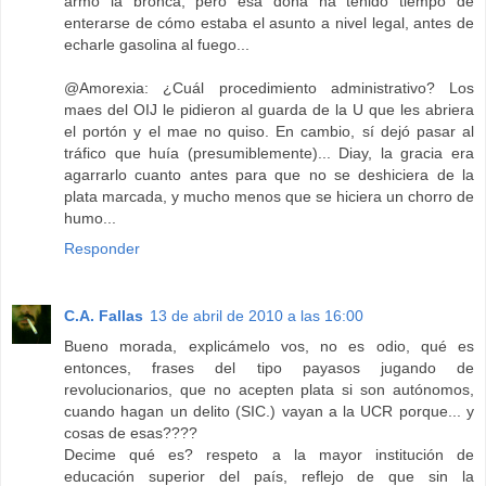
armó la bronca, pero esa doña ha tenido tiempo de
enterarse de cómo estaba el asunto a nivel legal, antes de
echarle gasolina al fuego...
@Amorexia: ¿Cuál procedimiento administrativo? Los
maes del OIJ le pidieron al guarda de la U que les abriera
el portón y el mae no quiso. En cambio, sí dejó pasar al
tráfico que huía (presumiblemente)... Diay, la gracia era
agarrarlo cuanto antes para que no se deshiciera de la
plata marcada, y mucho menos que se hiciera un chorro de
humo...
Responder
C.A. Fallas
13 de abril de 2010 a las 16:00
Bueno morada, explicámelo vos, no es odio, qué es
entonces, frases del tipo payasos jugando de
revolucionarios, que no acepten plata si son autónomos,
cuando hagan un delito (SIC.) vayan a la UCR porque... y
cosas de esas????
Decime qué es? respeto a la mayor institución de
educación superior del país, reflejo de que sin la