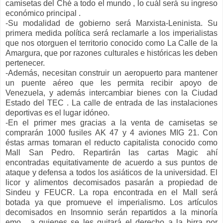
camisetas del Ché a todo el mundo , lo cuál será su ingreso
económico principal .
-Su modalidad de gobierno será Marxista-Leninista. Su
primera medida política será reclamarle a los imperialistas
que nos otorguen el territorio conocido como La Calle de la
Amargura, que por razones culturales e históricas les deben
pertenecer.
-Además, necesitan construir un aeropuerto para mantener
un puente aéreo que les permita recibir apoyo de
Venezuela, y además intercambiar bienes con la Ciudad
Estado del TEC . La calle de entrada de las instalaciones
deportivas es el lugar idóneo.
-En el primer mes gracias a la venta de camisetas se
comprarán 1000 fusiles AK 47 y 4 aviones MIG 21. Con
éstas armas tomaran el reducto capitalista conocido como
Mall San Pedro. Repartirán las cartas Magic ahí
encontradas equitativamente de acuerdo a sus puntos de
ataque y defensa a todos los asiáticos de la universidad. El
licor y alimentos decomisados pasarán a propiedad de
Sindeu y FEUCR. La ropa encontrada en el Mall será
botada ya que promueve el imperialismo. Los artículos
decomisados en Insomnio serán repartidos a la minoría
emo , a quienes se les quitará el derecho a la birra por