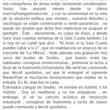
mis compañeros de armas están seriamente consternados.
Verán, han pasado meses desde la última
marcha/huelga/revolución , y con la universidad en la mira
de la situación política que vivimos , nuestros filósofos y
sociólogos se están comenzando a sentir paranóicos , no
puede ser posible que dicho foro intelectual no acapare el
spotlight . Ésto , obviamente, es culpa de Arias, y desde
hace unas cuantas semanas de la Sala Cuarta también. Lo
vi hoy en un cartel que dice : “Ni Arias ni la Sala Cuarta
pueden callar a la U” , que en realidad era un anuncio de un
concierto de “La Milixia” . Noté además una grabación hoy
cerca del bunker de Sindeu , que bueno, entre las
habituales consignas revolucionarias , promovía la lucha a
favor de la Autonomía Universitaria. Me sentí tan conmovido
que decidí ayudarlos, así que le entregué el siguiente
MasterPlan al muchacho revolucionario que estaba en la
entrada .En fin, ésta fue mi carta:
Estimados colegas de Sindeu : mi nombre es Vullshit, V for
Vullshit . Soy un neoliberal y no me simpatizan , sin
embargo, al oír su canción acústica de revolución
estudiantil , consignas de Autonomía y lucha de clases
quedé conmovido y decidí ayudarlos.