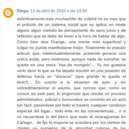
Diego
13 de abril de 2010 a las 13:40
definitivamente este muchachito de vullshit no es mas que
el prducto de un sistema social que no aplica en modo
alguno algun metodo de pensamiento de sano juicio y de
reflexion que se debe de tener a la hora de hablar de algo.
Como bien dice Orange, una mente mas superficial y
vulgar no puede manifestarse mejor. Totalmente su pseudo
articulo que, intelectualoidemente, pretende generar una
critica acida, pero lastimosa, aunque nada de extrañar, se
quedo en una mera “risa de mongolo”... Ya me gustaria
verlo decir lo que se ha dejado escribir en una posicion de
defensa hacia su “discurso” (que grande le queda el
titulo!)... En cuanto a la situacion de ayer, y sin
sobredimensionar el asunto, que curioso que, como es
comun en este pais, lo engorroso que resulta un proceso
administrativo, judicial o burocratico se convirtio en un acto
tan facil, pasandose por todo el trasero cualquier condicion
especial del lugar... todo esta en las conveniencias... o si
no recuerdese lo del perro que mato al nicaraguense en
Cartago... de fijo la mayoria se acordara por los cientos de
chistes qu surgieron de la atrocidad culposa de las