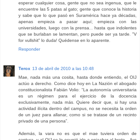
esperar cualquier cosa, gente que no sea ingenua, que le
encuentre las 5 patas al gato; gente que conoce la historia
y sabe que lo que pasó en Suramérica hace ya décadas,
apenas empieza a pasar aquí; empieza con las
universidades, luego con la prensa... hasta que indolentes
que se burlaban se lamentan, pero puede ser ya tarde. "V
for vullshit" lo duda! Quédense en lo aparente.
Responder
Terox
13 de abril de 2010 a las 10:48
Mae, nada más una cosita, hasta donde entiendo, el OIJ
actúo a derecho. Como dice hoy en La Nazión el abogado
constitucionalista Fabián Volio: “La autonomía universitaria
es un régimen para el ejercicio de la docencia
exclusivamente, nada más. Quiere decir que, si hay una
actividad ilícita dentro del campus, no se necesita la orden
de un juez para allanar, como si se tratase de un recinto
privado de una persona”.
Además, la vara no es que el mae tuviera orden de
captura, y al OIJ se le ocurrió irlo a enjachar al brete... fue