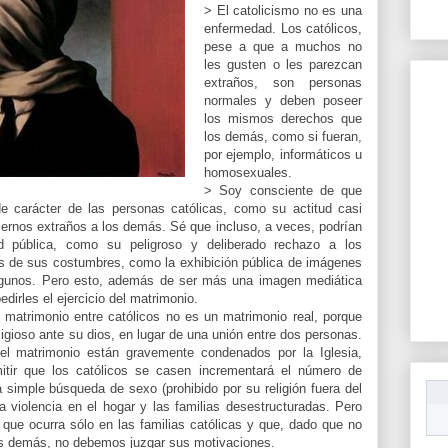
> El catolicismo no es una
enfermedad. Los católicos,
pese a que a muchos no
les gusten o les parezcan
extraños, son personas
normales y deben poseer
los mismos derechos que
los demás, como si fueran,
por ejemplo, informáticos u
homosexuales.
> Soy consciente de que
 carácter de las personas católicas, como su actitud casi
ernos extraños a los demás. Sé que incluso, a veces, podrían
d pública, como su peligroso y deliberado rechazo a los
s de sus costumbres, como la exhibición pública de imágenes
lgunos. Pero esto, además de ser más una imagen mediática
dirles el ejercicio del matrimonio.
matrimonio entre católicos no es un matrimonio real, porque
eligioso ante su dios, en lugar de una unión entre dos personas.
el matrimonio están gravemente condenados por la Iglesia,
itir que los católicos se casen incrementará el número de
a simple búsqueda de sexo (prohibido por su religión fuera del
a violencia en el hogar y las familias desestructuradas. Pero
que ocurra sólo en las familias católicas y que, dado que no
s demás, no debemos juzgar sus motivaciones.