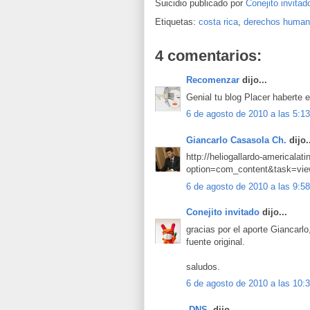
Suicidio publicado por
Conejito invitad
Etiquetas:
costa rica
,
derechos huma
4 comentarios:
Recomenzar
dijo...
Genial tu blog Placer haberte
6 de agosto de 2010 a las 5:13
Giancarlo Casasola Ch.
dijo.
http://heliogallardo-americalati
option=com_content&task=vi
6 de agosto de 2010 a las 9:58
Conejito invitado
dijo...
gracias por el aporte Giancarl
fuente original.
saludos.
6 de agosto de 2010 a las 10:
.DNS.
dijo...