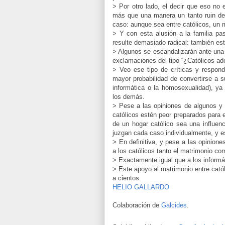
> Por otro lado, el decir que eso no
más que una manera un tanto ruin de
caso: aunque sea entre católicos, un m
> Y con esta alusión a la familia pa
resulte demasiado radical: también esto
> Algunos se escandalizarán ante una 
exclamaciones del tipo “¿Católicos ad
> Veo ese tipo de críticas y respond
mayor probabilidad de convertirse a su
informática o la homosexualidad), y
los demás.
> Pese a las opiniones de algunos y 
católicos estén peor preparados para 
de un hogar católico sea una influenc
juzgan cada caso individualmente, y e
> En definitiva, y pese a las opinion
a los católicos tanto el matrimonio co
> Exactamente igual que a los informá
> Este apoyo al matrimonio entre cató
a cientos.
HELIO GALLARDO
Colaboración de
Galcides
.