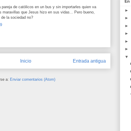
En 
areja de católicos en un bus y sin importarles quien va
►
as maravillas que Jesus hizo en sus vidas... Pero bueno,
 de la sociedad no?
►
49
►
►
►
►
▼
Inicio
Entrada antigua
rse a:
Enviar comentarios (Atom)