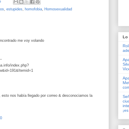
o
nos
,
estupides
,
homofobia
,
Homosexualidad
Lo 
 encontrado me voy volando
Rol
ade
..
Apa
Sil
na.info/index.php?
Vic
ew&id=191&Itemid=1
Apa
Met
con
o, esto nos había llegado por correo & desconociamos la
Señ
ciu
int
¡es
30