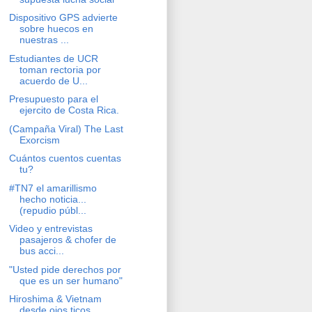
Dispositivo GPS advierte
sobre huecos en
nuestras ...
Estudiantes de UCR
toman rectoria por
acuerdo de U...
Presupuesto para el
ejercito de Costa Rica.
(Campaña Viral) The Last
Exorcism
Cuántos cuentos cuentas
tu?
#TN7 el amarillismo
hecho noticia...
(repudio públ...
Video y entrevistas
pasajeros & chofer de
bus acci...
"Usted pide derechos por
que es un ser humano"
Hiroshima & Vietnam
desde ojos ticos...