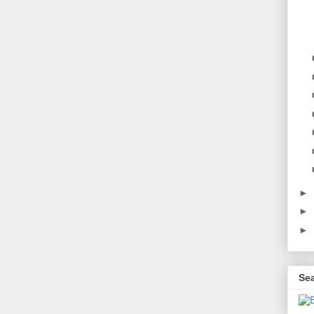
►
►
►
Se