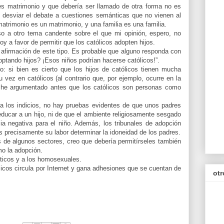
 es matrimonio y que debería ser llamado de otra forma no es
 desviar el debate a cuestiones semánticas que no vienen al
atrimonio es un matrimonio, y una familia es una familia.
so a otro tema candente sobre el que mi opinión, espero, no
y a favor de permitir que los católicos adopten hijos.
afirmación de este tipo. Es probable que alguno responda con
optando hijos? ¡Esos niños podrían hacerse católicos!”.
o: si bien es cierto que los hijos de católicos tienen mucha
 vez en católicos (al contrario que, por ejemplo, ocurre en la
a he argumentado antes que los católicos son personas como
a los indicios, no hay pruebas evidentes de que unos padres
educar a un hijo, ni de que el ambiente religiosamente sesgado
ia negativa para el niño. Además, los tribunales de adopción
s precisamente su labor determinar la idoneidad de los padres.
es de algunos sectores, creo que debería permitírseles también
mo la adopción.
ticos y a los homosexuales.
licos circula por Internet y gana adhesiones que se cuentan de
otr