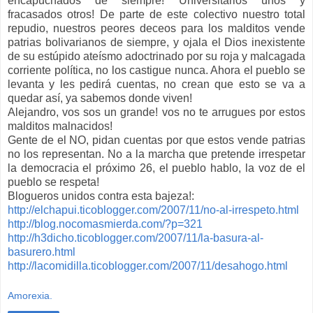
encapuchados de siempre! Universitarios unos y
fracasados otros! De parte de este colectivo nuestro total
repudio, nuestros peores deceos para los malditos vende
patrias bolivarianos de siempre, y ojala el Dios inexistente
de su estúpido ateísmo adoctrinado por su roja y malcagada
corriente política, no los castigue nunca. Ahora el pueblo se
levanta y les pedirá cuentas, no crean que esto se va a
quedar así, ya sabemos donde viven!
Alejandro, vos sos un grande! vos no te arrugues por estos
malditos malnacidos!
Gente de el NO, pidan cuentas por que estos vende patrias
no los representan. No a la marcha que pretende irrespetar
la democracia el próximo 26, el pueblo hablo, la voz de el
pueblo se respeta!
Blogueros unidos contra esta bajeza!:
http://elchapui.ticoblogger.com/2007/11/no-al-irrespeto.html
http://blog.nocomasmierda.com/?p=321
http://h3dicho.ticoblogger.com/2007/11/la-basura-al-
basurero.html
http://lacomidilla.ticoblogger.com/2007/11/desahogo.html
Amorexia.