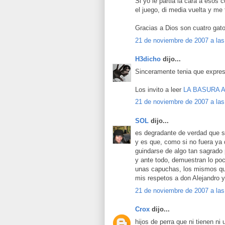
Si yo le partia la cara a esos 
el juego, di media vuelta y me 
Gracias a Dios son cuatro gat
21 de noviembre de 2007 a las
H3dicho
dijo...
Sinceramente tenia que expres
Los invito a leer
LA BASURA 
21 de noviembre de 2007 a las
SOL
dijo...
es degradante de verdad que s
y es que, como si no fuera ya
guindarse de algo tan sagrado 
y ante todo, demuestran lo po
unas capuchas, los mismos que
mis respetos a don Alejandro y
21 de noviembre de 2007 a las
Crox
dijo...
hijos de perra que ni tienen ni 