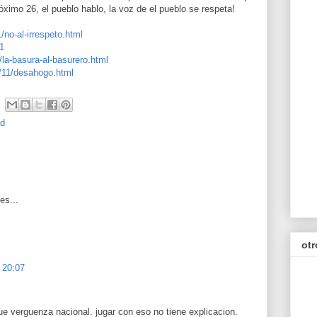
óximo 26, el pueblo hablo, la voz de el pueblo se respeta!
/no-al-irrespeto.html
1
/la-basura-al-basurero.html
7/11/desahogo.html
ad
es...
otr
 20:07
ue verguenza nacional. jugar con eso no tiene explicacion.