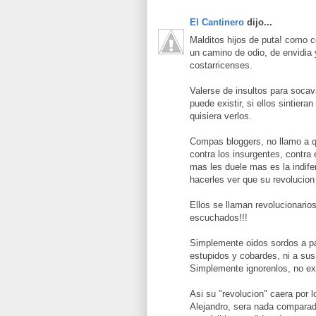
El Cantinero
dijo...
Malditos hijos de puta! como 
un camino de odio, de envidia
costarricenses.
Valerse de insultos para socav
puede existir, si ellos sintiera
quisiera verlos.
Compas bloggers, no llamo a qu
contra los insurgentes, contra
mas les duele mas es la indife
hacerles ver que su revolucion 
Ellos se llaman revolucionarios
escuchados!!!
Simplemente oidos sordos a pa
estupidos y cobardes, ni a sus 
Simplemente ignorenlos, no ex
Asi su "revolucion" caera por 
Alejandro, sera nada comparad