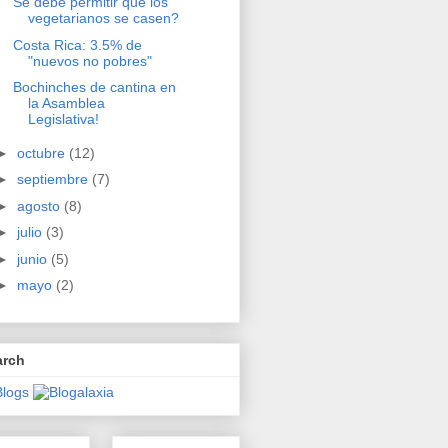
Se debe permitir que los
vegetarianos se casen?
Costa Rica: 3.5% de
"nuevos no pobres"
Bochinches de cantina en
la Asamblea
Legislativa!
►
octubre
(12)
►
septiembre
(7)
►
agosto
(8)
►
julio
(3)
►
junio
(5)
►
mayo
(2)
arch