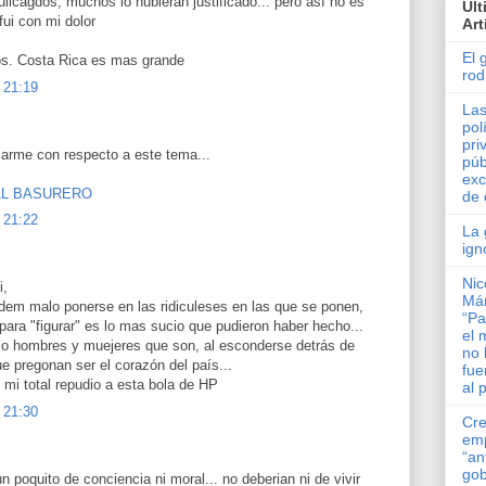
culicagdos, muchos lo hubieran justificado... pero así no es
Ul
fui con mi dolor
Art
El 
os. Costa Rica es mas grande
rod
 21:19
Las
pol
pri
arme con respecto a este tema...
púb
exc
AL BASURERO
de 
 21:22
La 
ign
Nic
i,
Má
 dem malo ponerse en las ridiculeses en las que se ponen,
“Pa
para "figurar" es lo mas sucio que pudieron haber hecho...
el 
co hombres y muejeres que son, al esconderse detrás de
no 
 pregonan ser el corazón del país...
fue
 mi total repudio a esta bola de HP
al 
 21:30
Cre
em
“an
gob
un poquito de conciencia ni moral... no deberian ni de vivir