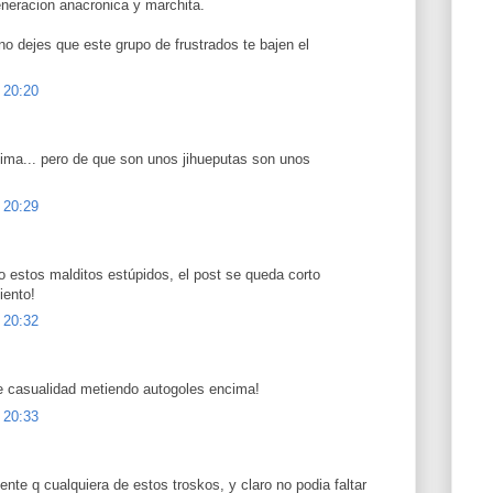
eneracion anacronica y marchita.
o dejes que este grupo de frustrados te bajen el
 20:20
ma... pero de que son unos jihueputas son unos
 20:29
o estos malditos estúpidos, el post se queda corto
iento!
 20:32
de casualidad metiendo autogoles encima!
 20:33
nte q cualquiera de estos troskos, y claro no podia faltar