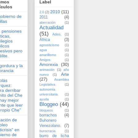
timos
Label
ículos
2010
(11)
2.0
(2)
gobierno de
2011
(4)
illas
aberración
(1)
Actualidad
 pensiones
(51)
Adios.
(1)
íticas,
África
(3)
vilegios
agnosticismo
(1)
licos
agua
(1)
esivos pero
amarillismo
(1)
élite.
Amigos
(1)
Amorexia
(30)
gordura y la
animasión
(1)
año
orancia
Arte
nuevo
(1)
(27)
Asamblea
olás
Legislativa
(1)
rquez:
autonomía
ra derribar
universitaria
(1)
mito del Che
ayuda
(1)
hay mejor
Bloggeo
(44)
nte que leer
propio Che”
bloqueos
(1)
borrachos
(4)
ación de
Buhonero
pleo
Venezolano.
(7)
ticrisis” en
burocracia
(1)
ierno de
burro de licha