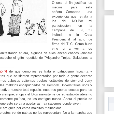
O sea, el fin justifica los
medios para esta
señora....Comparto una
experiencia que retrata a
los del NO.Por mi
participacion en la
campaña del SI, fui
invitado a la Casa
Presidencial al acto de
firma del TLC. Como buen
vino fui a ver a los
nifestando afuera, algunos de ellos encapuchados (enviare
cuche el grito repetido de "Alejandro Trejos, Saludenos a
----------------------------
ión?!
de que demonios se trata el patriotismo hipócrita y
stas que se sienten representados por toda la gente decente
mos cabezas calientes troskos estúpidos de siempre! Jerry
des malditos encapuchados de siempre! Universitarios unos y
lectivo nuestro total repudio, nuestros peores deceos para los
e siempre, y ojala el Dios inexistente de su estúpido ateísmo
orriente política, no los castigue nunca. Ahora el pueblo se
n que esto se va a quedar así, ya sabemos donde viven!
te arrugues por estos malditos malnacidos!
e estos vende patrias no los representan. No a la marcha que