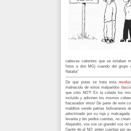
cabezas calientes que se estaban ma
fotos a don MG) cuando del grupo es
Natalia"
--------------------------------------------------------
De que putas se trata esta
revoluc
malnacido de estos malparidos fasci
que voto NO?! En la colada los mis
incluído y adivinen los mismos cobar
fracasados otros! De parte de este co
malditos vende patrias bolivarianos d
adoctrinado por su roja y malcagada c
levanta y les pedirá cuentas, no crea
Alejandro, vos sos un grande! vos no 
Gente de el NO, pidan cuentas por qu