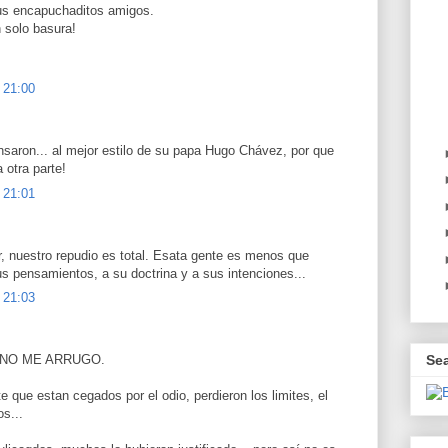
us encapuchaditos amigos.
 solo basura!
 21:00
saron... al mejor estilo de su papa Hugo Chávez, por que
 otra parte!
 21:01
, nuestro repudio es total. Esata gente es menos que
us pensamientos, a su doctrina y a sus intenciones...
 21:03
 y NO ME ARRUGO.
Se
e que estan cegados por el odio, perdieron los limites, el
os...