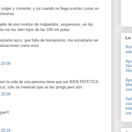
vulgar y corriente, y ya cuando se llega a estas cosas es
o chusma.
madre de ese monton de malparidos, asquerosos, en las
re me les obro hijos de las 100 mil putas.
Lo 
bastante asco. que falta de humanismo, me encantaria ver
 situaciones como esta.
Rol
ade
Apa
 20:08
Sil
Vic
Apa
 bien la vida de una persona tiene que ser BIEN PATETICA
Met
ajeza, sólo se merecen que se les ponga peor aún.
con
 20:09
Señ
ciu
int
gue!!!
¡es
 20:19