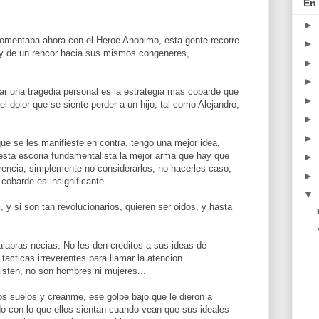
En 
►
comentaba ahora con el Heroe Anonimo, esta gente recorre
►
 y de un rencor hacia sus mismos congeneres,
►
►
ar una tragedia personal es la estrategia mas cobarde que
►
n el dolor que se siente perder a un hijo, tal como Alejandro,
►
►
e se les manifieste en contra, tengo una mejor idea,
 esta escoria fundamentalista la mejor arma que hay que
►
rencia, simplemente no considerarlos, no hacerles caso,
►
cobarde es insignificante.
▼
, y si son tan revolucionarios, quieren ser oidos, y hasta
labras necias. No les den creditos a sus ideas de
tacticas irreverentes para llamar la atencion.
isten, no son hombres ni mujeres...
los suelos y creanme, ese golpe bajo que le dieron a
o con lo que ellos sientan cuando vean que sus ideales