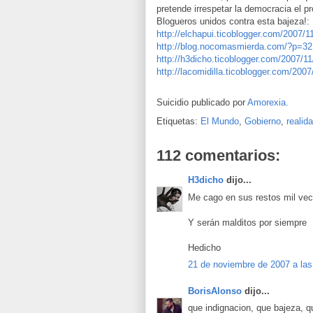
pretende irrespetar la democracia el pr
Blogueros unidos contra esta bajeza!:
http://elchapui.ticoblogger.com/2007/11
http://blog.nocomasmierda.com/?p=32
http://h3dicho.ticoblogger.com/2007/11
http://lacomidilla.ticoblogger.com/200
Suicidio publicado por
Amorexia.
Etiquetas:
El Mundo
,
Gobierno
,
realid
112 comentarios:
H3dicho
dijo...
Me cago en sus restos mil vec
Y serán malditos por siempre
Hedicho
21 de noviembre de 2007 a las
BorisAlonso
dijo...
que indignacion, que bajeza, q