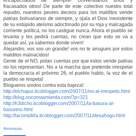
encapuchados de siempre! Universitarios unos y
fracasados otros! De parte de este colectivo nuestro total
repudio, nuestros peores deceos para los malditos vende
patrias bolivarianos de siempre, y ojala el Dios inexistente
de su estúpido ateísmo adoctrinado por su roja y malcagada
corriente política, no los castigue nunca. Ahora el pueblo se
levanta y les pedirá cuentas, no crean que esto se va a
quedar así, ya sabemos donde viven!
Alejandro, vos sos un grande! vos no te arrugues por estos
malditos malnacidos!
Gente de el NO, pidan cuentas por que estos vende patrias
no los representan. No a la marcha que pretende irrespetar
la democracia el próximo 26, el pueblo hablo, la voz de el
pueblo se respeta!
Blogueros unidos contra esta bajeza!:
http://elchapui.ticoblogger.com/2007/11/no-al-irrespeto.html
http://blog.nocomasmierda.com/?p=321
http://h3dicho.ticoblogger.com/2007/11/la-basura-al-
basurero.html
http://lacomidilla.ticoblogger.com/2007/11/desahogo.html
Amorexia.