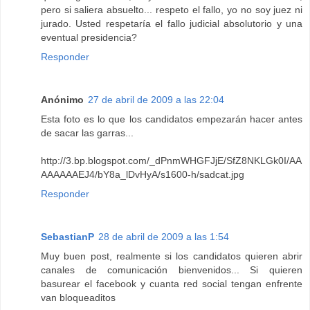
pero si saliera absuelto... respeto el fallo, yo no soy juez ni
jurado. Usted respetaría el fallo judicial absolutorio y una
eventual presidencia?
Responder
Anónimo
27 de abril de 2009 a las 22:04
Esta foto es lo que los candidatos empezarán hacer antes
de sacar las garras...
http://3.bp.blogspot.com/_dPnmWHGFJjE/SfZ8NKLGk0I/AA
AAAAAAEJ4/bY8a_lDvHyA/s1600-h/sadcat.jpg
Responder
SebastianP
28 de abril de 2009 a las 1:54
Muy buen post, realmente si los candidatos quieren abrir
canales de comunicación bienvenidos... Si quieren
basurear el facebook y cuanta red social tengan enfrente
van bloqueaditos