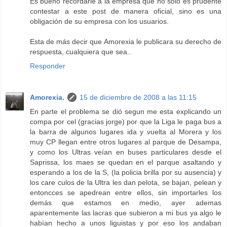
Es bueno recordarle a la empresa que no solo es prudente
contestar a este post de manera oficial, sino es una
obligación de su empresa con los usuarios.
Esta de más decir que Amorexia le publicara su derecho de
respuesta, cualquiera que sea..
Responder
Amorexia.
15 de diciembre de 2008 a las 11:15
En parte el problema se dió segun me esta explicando un
compa por cel (gracias jorge) por que la Liga le paga bus a
la barra de algunos lugares ida y vuelta al Morera y los
muy CP llegan entre otros lugares al parque de Desampa,
y como los Ultras veían en buses particulares desde el
Saprissa, los maes se quedan en el parque asaltando y
esperando a los de la S, (la policia brilla por su ausencia) y
los care culos de la Ultra les dan pelota, se bajan, pelean y
entoncces se apedrean entre ellos, sin importarles los
demás que estamos en medio, ayer ademas
aparentemente las lacras que subieron a mi bus ya algo le
habían hecho a unos liguistas y por eso los andaban