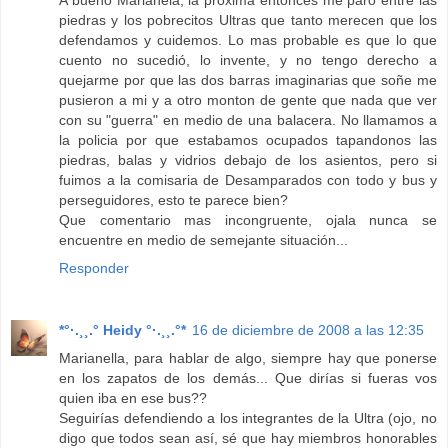
A bueno Marianela, la próxima entonces me paro entre las
piedras y los pobrecitos Ultras que tanto merecen que los
defendamos y cuidemos. Lo mas probable es que lo que
cuento no sucedió, lo invente, y no tengo derecho a
quejarme por que las dos barras imaginarias que soñe me
pusieron a mi y a otro monton de gente que nada que ver
con su "guerra" en medio de una balacera. No llamamos a
la policia por que estabamos ocupados tapandonos las
piedras, balas y vidrios debajo de los asientos, pero si
fuimos a la comisaria de Desamparados con todo y bus y
perseguidores, esto te parece bien?
Que comentario mas incongruente, ojala nunca se
encuentre en medio de semejante situación...
Responder
*°·.¸¸.° Heidy °·.¸¸.°*
16 de diciembre de 2008 a las 12:35
Marianella, para hablar de algo, siempre hay que ponerse
en los zapatos de los demás... Que dirías si fueras vos
quien iba en ese bus??
Seguirías defendiendo a los integrantes de la Ultra (ojo, no
digo que todos sean así, sé que hay miembros honorables