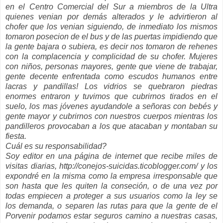
en el
Centro
Comercial del Sur a miembros de la Ultra
quienes
venian
por
demás
alterados y le advirtieron al
chofer que los
venian
siguiendo, de inmediato los mismos
tomaron
posecion
de el bus y de las puertas impidiendo que
la gente bajara o subiera, es decir nos tomaron de
rehenes
con la complacencia y complicidad de su chofer. Mujeres
con niños, personas mayores, gente que viene de trabajar,
gente decente enfrentada como escudos humanos entre
lacras y pandillas! Los vidrios se quebraron piedras
enormes entraron y tuvimos que cubrirnos tirados en el
suelo, los mas jóvenes ayudandole a señoras con bebés y
gente mayor y cubrirnos con nuestros cuerpos mientras los
pandilleros provocaban a los que atacaban y montaban su
fiesta.
Cuál es su responsabilidad?
Soy editor en una página de
internet
que recibe miles de
visitas diarias, http://conejos-suicidas.ticoblogger.com/ y los
expondré en la misma como la empresa irresponsable que
son hasta que les quiten la
conseción
, o de una vez por
todas empiecen a proteger a sus usuarios como la ley se
los demanda, o separen las rutas para que la gente de el
Porvenir podamos estar seguros camino a nuestras casas,