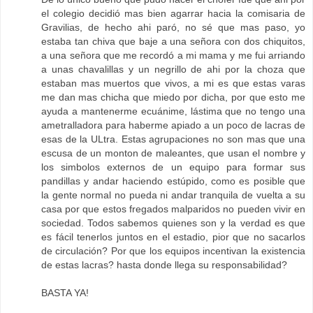
el colegio decidió mas bien agarrar hacia la comisaria de
Gravilias, de hecho ahi paró, no sé que mas paso, yo
estaba tan chiva que baje a una señora con dos chiquitos,
a una señora que me recordó a mi mama y me fui arriando
a unas chavalillas y un negrillo de ahi por la choza que
estaban mas muertos que vivos, a mi es que estas varas
me dan mas chicha que miedo por dicha, por que esto me
ayuda a mantenerme ecuánime, lástima que no tengo una
ametralladora para haberme apiado a un poco de lacras de
esas de la ULtra. Estas agrupaciones no son mas que una
escusa de un monton de maleantes, que usan el nombre y
los simbolos externos de un equipo para formar sus
pandillas y andar haciendo estúpido, como es posible que
la gente normal no pueda ni andar tranquila de vuelta a su
casa por que estos fregados malparidos no pueden vivir en
sociedad. Todos sabemos quienes son y la verdad es que
es fácil tenerlos juntos en el estadio, pior que no sacarlos
de circulación? Por que los equipos incentivan la existencia
de estas lacras? hasta donde llega su responsabilidad?
BASTA YA!