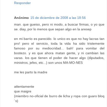
Responder
Anónimo
15 de diciembre de 2008 a las 18:56
man. que gueiso, pero ni modo, a buscar firmas, o yo que
se. diay, por lo menos que sepan algo en la aresep
en mi barrio es parecido. lo unico es que no hay lacras tan
pro! pero el servicio, toda la vida ha sido tristemente
famoso por su mediocridad... bah! para vomitar del
bostezo. y es que ahora matan gente, y ni cambian las
varas. los que tienen el poder de hacer algo (diputados,
ministros, jefes, etc...) son unos MA-MO-NES
me les parto la madre
attentamente
que maigre
(miembro no-oficial de burro de licha y ropa con guaro bloq
´s)