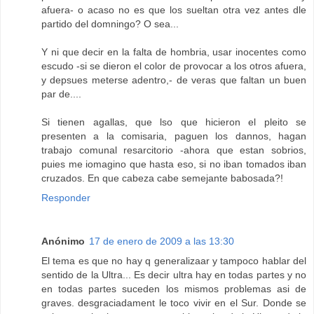
afuera- o acaso no es que los sueltan otra vez antes dle
partido del domningo? O sea...
Y ni que decir en la falta de hombria, usar inocentes como
escudo -si se dieron el color de provocar a los otros afuera,
y depsues meterse adentro,- de veras que faltan un buen
par de....
Si tienen agallas, que lso que hicieron el pleito se
presenten a la comisaria, paguen los dannos, hagan
trabajo comunal resarcitorio -ahora que estan sobrios,
puies me iomagino que hasta eso, si no iban tomados iban
cruzados. En que cabeza cabe semejante babosada?!
Responder
Anónimo
17 de enero de 2009 a las 13:30
El tema es que no hay q generalizaar y tampoco hablar del
sentido de la Ultra... Es decir ultra hay en todas partes y no
en todas partes suceden los mismos problemas asi de
graves. desgraciadament le toco vivir en el Sur. Donde se