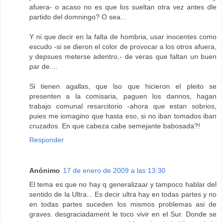
afuera- o acaso no es que los sueltan otra vez antes dle
partido del domningo? O sea...
Y ni que decir en la falta de hombria, usar inocentes como
escudo -si se dieron el color de provocar a los otros afuera,
y depsues meterse adentro,- de veras que faltan un buen
par de....
Si tienen agallas, que lso que hicieron el pleito se
presenten a la comisaria, paguen los dannos, hagan
trabajo comunal resarcitorio -ahora que estan sobrios,
puies me iomagino que hasta eso, si no iban tomados iban
cruzados. En que cabeza cabe semejante babosada?!
Responder
Anónimo
17 de enero de 2009 a las 13:30
El tema es que no hay q generalizaar y tampoco hablar del
sentido de la Ultra... Es decir ultra hay en todas partes y no
en todas partes suceden los mismos problemas asi de
graves. desgraciadament le toco vivir en el Sur. Donde se