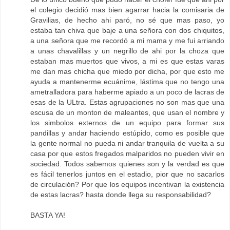
el colegio decidió mas bien agarrar hacia la comisaria de
Gravilias, de hecho ahi paró, no sé que mas paso, yo
estaba tan chiva que baje a una señora con dos chiquitos,
a una señora que me recordó a mi mama y me fui arriando
a unas chavalillas y un negrillo de ahi por la choza que
estaban mas muertos que vivos, a mi es que estas varas
me dan mas chicha que miedo por dicha, por que esto me
ayuda a mantenerme ecuánime, lástima que no tengo una
ametralladora para haberme apiado a un poco de lacras de
esas de la ULtra. Estas agrupaciones no son mas que una
escusa de un monton de maleantes, que usan el nombre y
los simbolos externos de un equipo para formar sus
pandillas y andar haciendo estúpido, como es posible que
la gente normal no pueda ni andar tranquila de vuelta a su
casa por que estos fregados malparidos no pueden vivir en
sociedad. Todos sabemos quienes son y la verdad es que
es fácil tenerlos juntos en el estadio, pior que no sacarlos
de circulación? Por que los equipos incentivan la existencia
de estas lacras? hasta donde llega su responsabilidad?
BASTA YA!