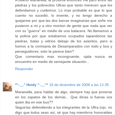
A bueno Marianela, la próxima entonces me paro entre las
piedras y los pobrecitos Ultras que tanto merecen que los
defendamos y cuidemos. Lo mas probable es que lo que
cuento no sucedió, lo invente, y no tengo derecho a
quejarme por que las dos barras imaginarias que soñe me
pusieron a mi y a otro monton de gente que nada que ver
con su "guerra" en medio de una balacera. No llamamos a
la policia por que estabamos ocupados tapandonos las
piedras, balas y vidrios debajo de los asientos, pero si
fuimos a la comisaria de Desamparados con todo y bus y
perseguidores, esto te parece bien?
Que comentario mas incongruente, ojala nunca se
encuentre en medio de semejante situación...
Responder
*°·.¸¸.° Heidy °·.¸¸.°*
16 de diciembre de 2008 a las 12:35
Marianella, para hablar de algo, siempre hay que ponerse
en los zapatos de los demás... Que dirías si fueras vos
quien iba en ese bus??
Seguirías defendiendo a los integrantes de la Ultra (ojo, no
digo que todos sean así, sé que hay miembros honorables