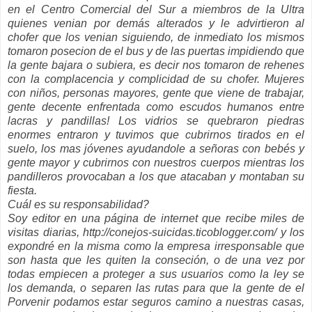
en el
Centro
Comercial del Sur a miembros de la Ultra
quienes
venian
por
demás
alterados y le advirtieron al
chofer que los
venian
siguiendo, de inmediato los mismos
tomaron
posecion
de el bus y de las puertas impidiendo que
la gente bajara o subiera, es decir nos tomaron de
rehenes
con la complacencia y complicidad de su chofer. Mujeres
con niños, personas mayores, gente que viene de trabajar,
gente decente enfrentada como escudos humanos entre
lacras y pandillas! Los vidrios se quebraron piedras
enormes entraron y tuvimos que cubrirnos tirados en el
suelo, los mas jóvenes ayudandole a señoras con bebés y
gente mayor y cubrirnos con nuestros cuerpos mientras los
pandilleros provocaban a los que atacaban y montaban su
fiesta.
Cuál es su responsabilidad?
Soy editor en una página de
internet
que recibe miles de
visitas diarias, http://conejos-suicidas.ticoblogger.com/ y los
expondré en la misma como la empresa irresponsable que
son hasta que les quiten la
conseción
, o de una vez por
todas empiecen a proteger a sus usuarios como la ley se
los demanda, o separen las rutas para que la gente de el
Porvenir podamos estar seguros camino a nuestras casas,