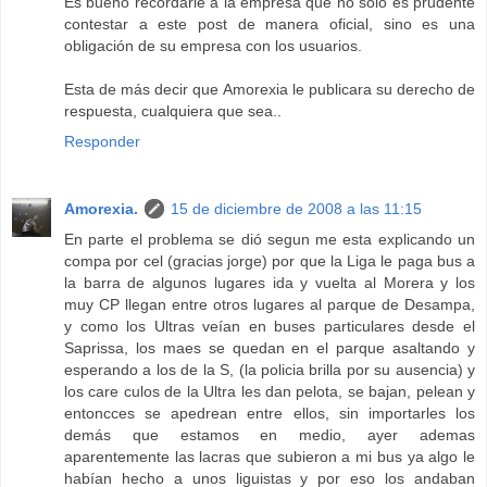
Es bueno recordarle a la empresa que no solo es prudente
contestar a este post de manera oficial, sino es una
obligación de su empresa con los usuarios.
Esta de más decir que Amorexia le publicara su derecho de
respuesta, cualquiera que sea..
Responder
Amorexia.
15 de diciembre de 2008 a las 11:15
En parte el problema se dió segun me esta explicando un
compa por cel (gracias jorge) por que la Liga le paga bus a
la barra de algunos lugares ida y vuelta al Morera y los
muy CP llegan entre otros lugares al parque de Desampa,
y como los Ultras veían en buses particulares desde el
Saprissa, los maes se quedan en el parque asaltando y
esperando a los de la S, (la policia brilla por su ausencia) y
los care culos de la Ultra les dan pelota, se bajan, pelean y
entoncces se apedrean entre ellos, sin importarles los
demás que estamos en medio, ayer ademas
aparentemente las lacras que subieron a mi bus ya algo le
habían hecho a unos liguistas y por eso los andaban