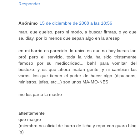
Responder
Anónimo
15 de diciembre de 2008 a las 18:56
man. que gueiso, pero ni modo, a buscar firmas, o yo que
se. diay, por lo menos que sepan algo en la aresep
en mi barrio es parecido. lo unico es que no hay lacras tan
pro! pero el servicio, toda la vida ha sido tristemente
famoso por su mediocridad... bah! para vomitar del
bostezo. y es que ahora matan gente, y ni cambian las
varas. los que tienen el poder de hacer algo (diputados,
ministros, jefes, etc...) son unos MA-MO-NES
me les parto la madre
attentamente
que maigre
(miembro no-oficial de burro de licha y ropa con guaro bloq
´s)