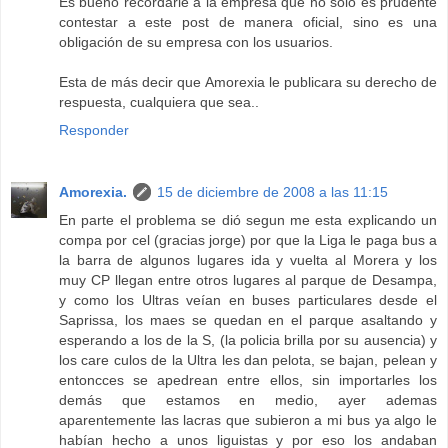
Es bueno recordarle a la empresa que no solo es prudente
contestar a este post de manera oficial, sino es una
obligación de su empresa con los usuarios.
Esta de más decir que Amorexia le publicara su derecho de
respuesta, cualquiera que sea..
Responder
Amorexia.
15 de diciembre de 2008 a las 11:15
En parte el problema se dió segun me esta explicando un
compa por cel (gracias jorge) por que la Liga le paga bus a
la barra de algunos lugares ida y vuelta al Morera y los
muy CP llegan entre otros lugares al parque de Desampa,
y como los Ultras veían en buses particulares desde el
Saprissa, los maes se quedan en el parque asaltando y
esperando a los de la S, (la policia brilla por su ausencia) y
los care culos de la Ultra les dan pelota, se bajan, pelean y
entoncces se apedrean entre ellos, sin importarles los
demás que estamos en medio, ayer ademas
aparentemente las lacras que subieron a mi bus ya algo le
habían hecho a unos liguistas y por eso los andaban