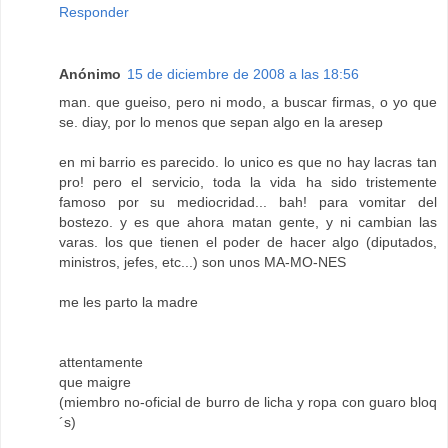
Responder
Anónimo
15 de diciembre de 2008 a las 18:56
man. que gueiso, pero ni modo, a buscar firmas, o yo que
se. diay, por lo menos que sepan algo en la aresep
en mi barrio es parecido. lo unico es que no hay lacras tan
pro! pero el servicio, toda la vida ha sido tristemente
famoso por su mediocridad... bah! para vomitar del
bostezo. y es que ahora matan gente, y ni cambian las
varas. los que tienen el poder de hacer algo (diputados,
ministros, jefes, etc...) son unos MA-MO-NES
me les parto la madre
attentamente
que maigre
(miembro no-oficial de burro de licha y ropa con guaro bloq
´s)