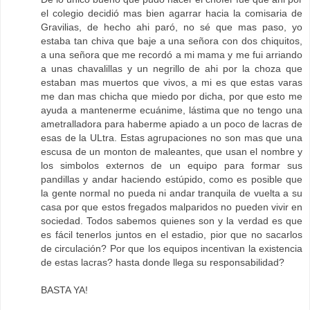
el colegio decidió mas bien agarrar hacia la comisaria de
Gravilias, de hecho ahi paró, no sé que mas paso, yo
estaba tan chiva que baje a una señora con dos chiquitos,
a una señora que me recordó a mi mama y me fui arriando
a unas chavalillas y un negrillo de ahi por la choza que
estaban mas muertos que vivos, a mi es que estas varas
me dan mas chicha que miedo por dicha, por que esto me
ayuda a mantenerme ecuánime, lástima que no tengo una
ametralladora para haberme apiado a un poco de lacras de
esas de la ULtra. Estas agrupaciones no son mas que una
escusa de un monton de maleantes, que usan el nombre y
los simbolos externos de un equipo para formar sus
pandillas y andar haciendo estúpido, como es posible que
la gente normal no pueda ni andar tranquila de vuelta a su
casa por que estos fregados malparidos no pueden vivir en
sociedad. Todos sabemos quienes son y la verdad es que
es fácil tenerlos juntos en el estadio, pior que no sacarlos
de circulación? Por que los equipos incentivan la existencia
de estas lacras? hasta donde llega su responsabilidad?
BASTA YA!