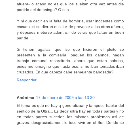
afuera- o acaso no es que los sueltan otra vez antes dle
partido del domningo? O sea...
Y ni que decir en la falta de hombria, usar inocentes como
escudo -si se dieron el color de provocar a los otros afuera,
y depsues meterse adentro,- de veras que faltan un buen
par de....
Si tienen agallas, que lso que hicieron el pleito se
presenten a la comisaria, paguen los dannos, hagan
trabajo comunal resarcitorio -ahora que estan sobrios,
puies me iomagino que hasta eso, si no iban tomados iban
cruzados. En que cabeza cabe semejante babosada?!
Responder
Anónimo
17 de enero de 2009 a las 13:30
El tema es que no hay q generalizaar y tampoco hablar del
sentido de la Ultra... Es decir ultra hay en todas partes y no
en todas partes suceden los mismos problemas asi de
graves. desgraciadament le toco vivir en el Sur. Donde se