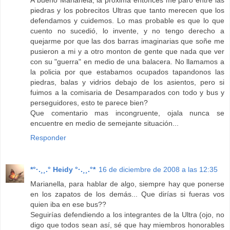
A bueno Marianela, la próxima entonces me paro entre las
piedras y los pobrecitos Ultras que tanto merecen que los
defendamos y cuidemos. Lo mas probable es que lo que
cuento no sucedió, lo invente, y no tengo derecho a
quejarme por que las dos barras imaginarias que soñe me
pusieron a mi y a otro monton de gente que nada que ver
con su "guerra" en medio de una balacera. No llamamos a
la policia por que estabamos ocupados tapandonos las
piedras, balas y vidrios debajo de los asientos, pero si
fuimos a la comisaria de Desamparados con todo y bus y
perseguidores, esto te parece bien?
Que comentario mas incongruente, ojala nunca se
encuentre en medio de semejante situación...
Responder
*°·.¸¸.° Heidy °·.¸¸.°*
16 de diciembre de 2008 a las 12:35
Marianella, para hablar de algo, siempre hay que ponerse
en los zapatos de los demás... Que dirías si fueras vos
quien iba en ese bus??
Seguirías defendiendo a los integrantes de la Ultra (ojo, no
digo que todos sean así, sé que hay miembros honorables